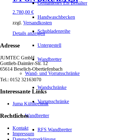
Gemahlenes Eis Behälter
2.780,00
€
Handwaschbecken
zzgl.
Versandkosten
Schubladenreihe
Details anzeigen
Adresse
Untergestell
JUMTEC GmbH
Wandbretter
Gottlieb-Daimler-Str. 12
65614 Beselich-Obertiefenbach
Wand- und Vorratsschränke
Tel.: 0152 32163070
Wandschränke
Interessante Links
Vorratsschränke
Juma Kühltechnik
Rechtliches
Wandbretter
Kontakt
RFS Wandbretter
Impressum
Datenschutzerklärung