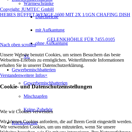
Wärmeschränke
Copyright: JUMTEC GmbH
HEIßES BÜFFET WENGE 1600 MIT 2X 1/1GN CHAFING DISH
Durchreiche
mit Aufkantung
GELENKHÖHLE FÜR 7455.0105
ohne Aufkantung
Nach oben scrollen
Unsere Website benutzt Cookies, um seinen Besuchern das beste
XL
Webseiten-Erlebnis zu ermöglichen. Weiterführende Informationen
erhalten Sie in unserer Datenschutzerklärung.
Gewerbemischbatterien
Verstanden
weitere Infos
×
Gewerbemischbatterien
Cookie- und Datenschutzeinstellungen
Mischzapfen
Kräne-Zubehör
Wie wir Cookies verwenden
Wir können Cookies anfordern, die auf Ihrem Gerät eingestellt werden.
Küchengeräte
Wir verwenden Cookies, um uns mitzuteilen, wenn Sie unsere