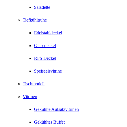
Saladette
Tiefkühltruhe
Edelstahldeckel
Glasedeckel
RFS Deckel
Speiseeisvitrine
Tischmodell
Vitrinen
Gekühlte Aufsatzvitrinen
Gekühltes Buffet