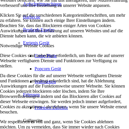
Websites besuchen, wie Sie mit uns interagieren, Ihre Nutzererfahrung
Aufschnittmaschinen
verbessern und Ihre Beziehung zu unserer Website anpassen.
Klicken Sie auf die verschiedenen Kategorienüberschriften, um mehr
Barbecue
zu erfahren. Sie können auch einige Ihrer Einstellungen ändern.
Beachten Sie, dass das Blockieren einiger Arten von Cookies
Brotkorb Etagère
Auswirkungen auf Ihre Erfahrung auf unseren Websites und auf die
Dienste haben kann, die wir anbieten können.
Ereignis Gerät
Notwendige Website Cookies
Diese Cookies sind unbedingt erforderlich, um Ihnen die auf unserer
Crepe Platte
Webseite verfügbaren Dienste und Funktionen zur Verfügung zu
stellen.
Popcorn Gerät
Da diese Cookies für die auf unserer Webseite verfügbaren Dienste
und Funktionen unbedingt erforderlich sind, hat die Ablehnung
Waffeleisen
Auswirkungen auf die Funktionsweise unserer Webseite. Sie können
Cookies jederzeit blockieren oder löschen, indem Sie Ihre
Friteusen
Browsereinstellungen ändern und das Blockieren aller Cookies auf
dieser Webseite erzwingen. Sie werden jedoch immer aufgefordert,
Cookies zu akzeptieren / abzulehnen, wenn Sie unsere Website erneut
Friteusen Zubehör
besuchen.
Grillgeräte
Wir respektieren es voll und ganz, wenn Sie Cookies ablehnen
möchten. Um zu vermeiden, dass Sie immer wieder nach Cookies