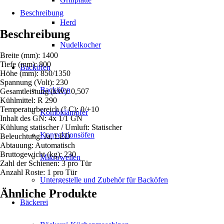
Menge
Beschreibung
Herd
Beschreibung
Nudelkocher
Breite (mm): 1400
Tiefe (mm): 800
Backöfen
Höhe (mm): 850/1350
Spannung (Volt): 230
Backöfen
Gesamtleistung (kW): 0,507
Kühlmittel: R 290
Temperaturbereich (° C): 0/+10
Kombidämpfer
Inhalt des GN: 4x 1/1 GN
Kühlung statischer / Umluft: Statischer
Konvektionsöfen
Beleuchtung: Ja, LED
Abtauung: Automatisch
Bruttogewicht (kg): 230
Mikrowellen
Zahl der Schienen: 3 pro Tür
Anzahl Roste: 1 pro Tür
Untergestelle und Zubehör für Backöfen
Ähnliche Produkte
Bäckerei