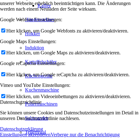
unserer Webseite erheblich beeinträchtigen kann. Die Änderungen
Kaffee
werden nach einem Neuladen der Seite wirksam.
Google Webfont Einstellungen:
Händetrockner
Hier klicken, um Google Webfonts zu aktivieren/deaktivieren.
Hokker
Google Maps Einstellungen:
Induktion
Hier klicken, um Google Maps zu aktivieren/deaktivieren.
Kartoffelschäler
Google reCaptcha Einstellungen:
Hier klicken, um Google reCaptcha zu aktivieren/deaktivieren.
Küchengeräte
Vimeo und YouTube Einstellungen:
Kuchenmaschine
Hier klicken, um Videoeinbettungen zu aktivieren/deaktivieren.
Datenschutzrichtlinie
Poliermaschinen
Sie können unsere Cookies und Datenschutzeinstellungen im Detail in
Salamander
unseren Datenschutzrichtlinie nachlesen.
Datenschutzerklärung
Tellerregal
Einstellungen akzeptieren
Verberge nur die Benachrichtigung