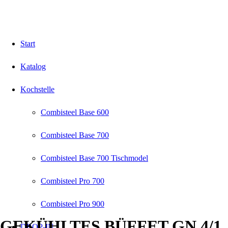
Start
Katalog
Kochstelle
Combisteel Base 600
Combisteel Base 700
Combisteel Base 700 Tischmodel
Combisteel Pro 700
Combisteel Pro 900
GEKÜHLTES BÜFFET GN 4/1
DROP-IN