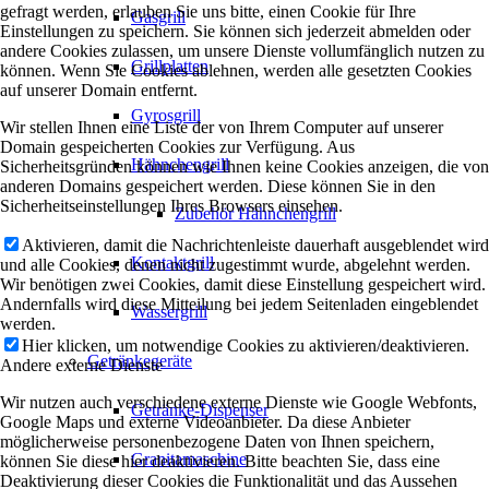
gefragt werden, erlauben Sie uns bitte, einen Cookie für Ihre
Gasgrill
Einstellungen zu speichern. Sie können sich jederzeit abmelden oder
andere Cookies zulassen, um unsere Dienste vollumfänglich nutzen zu
Grillplatten
können. Wenn Sie Cookies ablehnen, werden alle gesetzten Cookies
auf unserer Domain entfernt.
Gyrosgrill
Wir stellen Ihnen eine Liste der von Ihrem Computer auf unserer
Domain gespeicherten Cookies zur Verfügung. Aus
Hähnchengrill
Sicherheitsgründen können wie Ihnen keine Cookies anzeigen, die von
anderen Domains gespeichert werden. Diese können Sie in den
Sicherheitseinstellungen Ihres Browsers einsehen.
Zubehör Hähnchengrill
Aktivieren, damit die Nachrichtenleiste dauerhaft ausgeblendet wird
Kontaktgrill
und alle Cookies, denen nicht zugestimmt wurde, abgelehnt werden.
Wir benötigen zwei Cookies, damit diese Einstellung gespeichert wird.
Andernfalls wird diese Mitteilung bei jedem Seitenladen eingeblendet
Wassergrill
werden.
Hier klicken, um notwendige Cookies zu aktivieren/deaktivieren.
Getränkegeräte
Andere externe Dienste
Wir nutzen auch verschiedene externe Dienste wie Google Webfonts,
Getränke-Dispenser
Google Maps und externe Videoanbieter. Da diese Anbieter
möglicherweise personenbezogene Daten von Ihnen speichern,
Granitamaschine
können Sie diese hier deaktivieren. Bitte beachten Sie, dass eine
Deaktivierung dieser Cookies die Funktionalität und das Aussehen