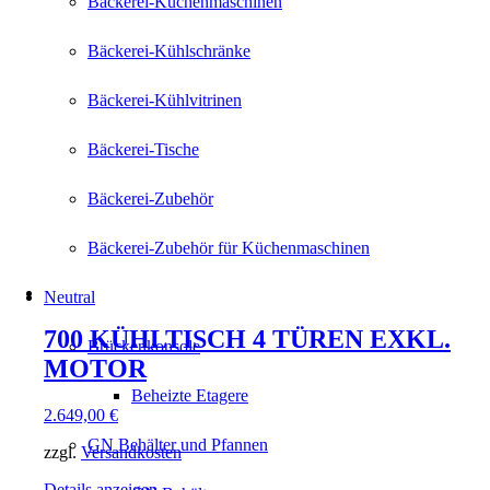
Bäckerei-Küchenmaschinen
Bäckerei-Kühlschränke
Bäckerei-Kühlvitrinen
Bäckerei-Tische
Bäckerei-Zubehör
Bäckerei-Zubehör für Küchenmaschinen
Neutral
700 KÜHLTISCH 4 TÜREN EXKL.
Brückenkonsole
MOTOR
Beheizte Etagere
2.649,00
€
GN Behälter und Pfannen
zzgl.
Versandkosten
Details anzeigen