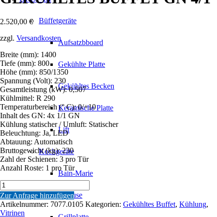
Büffetgeräte
2.520,00
€
zzgl.
Versandkosten
Aufsatzbboard
Breite (mm): 1400
Tiefe (mm): 800
Gekühlte Platte
Höhe (mm): 850/1350
Spannung (Volt): 230
Gekühltes Becken
Gesamtleistung (kW): 0,507
Kühlmittel: R 290
Temperaturbereich (° C): 0/+10
Keramische Platte
Inhalt des GN: 4x 1/1 GN
Kühlung statischer / Umluft: Statischer
Lift
Beleuchtung: Ja, LED
Abtauung: Automatisch
Bruttogewicht (kg): 230
Kochgeräte
Zahl der Schienen: 3 pro Tür
Anzahl Roste: 1 pro Tür
Bain-Marie
GEKÜHLTES
BÜFFET
Friteuse
Zur Anfrage hinzufügen
GN
Artikelnummer:
7077.0105
Kategorien:
Gekühltes Buffet
,
Kühlung
,
4/1
Vitrinen
Grillplatte