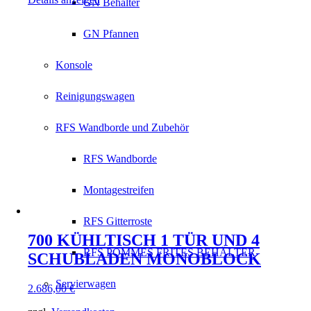
GN Behälter
GN Pfannen
Konsole
Reinigungswagen
RFS Wandborde und Zubehör
RFS Wandborde
Montagestreifen
RFS Gitterroste
700 KÜHLTISCH 1 TÜR UND 4
RFS POMMES FRITES BEHÄLTER
SCHUBLADEN MONOBLOCK
Servierwagen
2.686,00
€