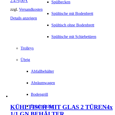
2.479,00
€
Spülbecken
zzgl.
Versandkosten
Spültische mit Bodenbrett
Details anzeigen
Spültisch ohne Bodenbrett
Spültische mit Schiebetüren
Trolleys
Übrig
Abfallbehälter
Abräumwagen
Bodengrill
KÜHLTISCH MIT GLAS 2 TÜREN4x
Fettabscheider
1/1 GN BEHÄLTER