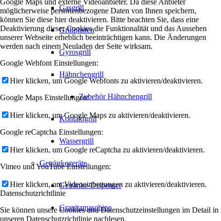
Google Maps und externe Videoanbieter. Da diese Anbieter
Gasgrill
möglicherweise personenbezogene Daten von Ihnen speichern,
können Sie diese hier deaktivieren. Bitte beachten Sie, dass eine
Deaktivierung dieser Cookies die Funktionalität und das Aussehen
Grillplatten
unserer Webseite erheblich beeinträchtigen kann. Die Änderungen
werden nach einem Neuladen der Seite wirksam.
Gyrosgrill
Google Webfont Einstellungen:
Hähnchengrill
Hier klicken, um Google Webfonts zu aktivieren/deaktivieren.
Zubehör Hähnchengrill
Google Maps Einstellungen:
Hier klicken, um Google Maps zu aktivieren/deaktivieren.
Kontaktgrill
Google reCaptcha Einstellungen:
Wassergrill
Hier klicken, um Google reCaptcha zu aktivieren/deaktivieren.
Getränkegeräte
Vimeo und YouTube Einstellungen:
Hier klicken, um Videoeinbettungen zu aktivieren/deaktivieren.
Getränke-Dispenser
Datenschutzrichtlinie
Granitamaschine
Sie können unsere Cookies und Datenschutzeinstellungen im Detail in
unseren Datenschutzrichtlinie nachlesen.