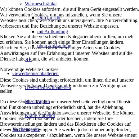
Wärmeschränke
Wir können Cookies anfordern, die auf Ihrem Gerät eingestellt werden.
Wir verwenden Cookies, um uns mitzuteilen, wenn Sie unsere
Durchreiche
Websites besuchen, wie Sie mit uns interagieren, Ihre Nutzererfahrung
verbessern und Ihre Beziehung zu unserer Website anpassen.
mit Aufkantung
Klicken Sie auf die verschiedenen Kategorienüberschriften, um mehr
zu erfahren. Sie können auch einige Ihrer Einstellungen ändern.
ohne Aufkantung
Beachten Sie, dass das Blockieren einiger Arten von Cookies
Auswirkungen auf Ihre Erfahrung auf unseren Websites und auf die
Dienste haben kann, die wir anbieten können.
XL
Notwendige Website Cookies
Gewerbemischbatterien
Diese Cookies sind unbedingt erforderlich, um Ihnen die auf unserer
Webseite verfügbaren Dienste und Funktionen zur Verfügung zu
Gewerbemischbatterien
stellen.
Mischzapfen
Da diese Cookies für die auf unserer Webseite verfügbaren Dienste
und Funktionen unbedingt erforderlich sind, hat die Ablehnung
Auswirkungen auf die Funktionsweise unserer Webseite. Sie können
Kräne-Zubehör
Cookies jederzeit blockieren oder löschen, indem Sie Ihre
Browsereinstellungen ändern und das Blockieren aller Cookies auf
Küchengeräte
dieser Webseite erzwingen. Sie werden jedoch immer aufgefordert,
Cookies zu akzeptieren / abzulehnen, wenn Sie unsere Website erneut