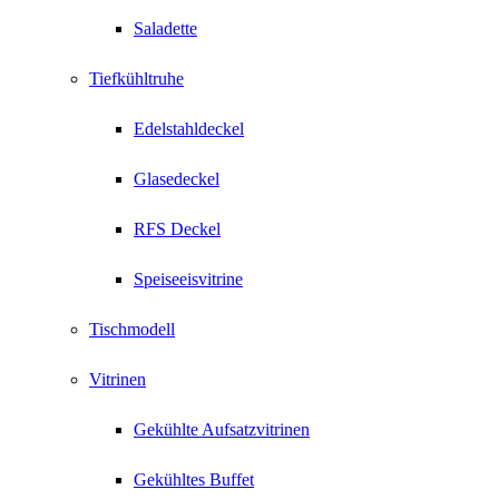
Saladette
Tiefkühltruhe
Edelstahldeckel
Glasedeckel
RFS Deckel
Speiseeisvitrine
Tischmodell
Vitrinen
Gekühlte Aufsatzvitrinen
Gekühltes Buffet