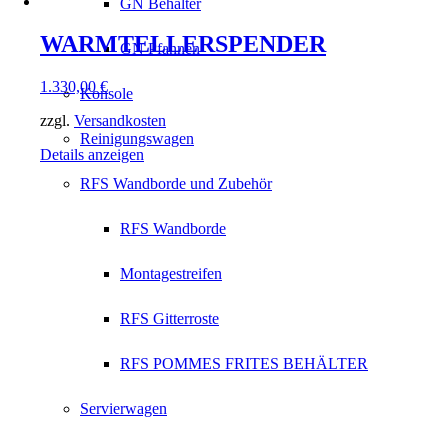
GN Behälter
WARMTELLERSPENDER
GN Pfannen
1.330,00
€
Konsole
zzgl.
Versandkosten
Reinigungswagen
Details anzeigen
RFS Wandborde und Zubehör
RFS Wandborde
Montagestreifen
RFS Gitterroste
RFS POMMES FRITES BEHÄLTER
Servierwagen