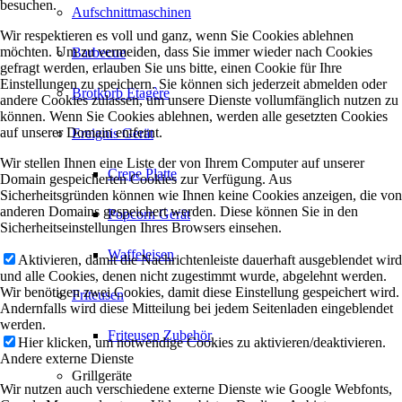
besuchen.
Aufschnittmaschinen
Wir respektieren es voll und ganz, wenn Sie Cookies ablehnen
möchten. Um zu vermeiden, dass Sie immer wieder nach Cookies
Barbecue
gefragt werden, erlauben Sie uns bitte, einen Cookie für Ihre
Einstellungen zu speichern. Sie können sich jederzeit abmelden oder
Brotkorb Etagère
andere Cookies zulassen, um unsere Dienste vollumfänglich nutzen zu
können. Wenn Sie Cookies ablehnen, werden alle gesetzten Cookies
auf unserer Domain entfernt.
Ereignis Gerät
Wir stellen Ihnen eine Liste der von Ihrem Computer auf unserer
Crepe Platte
Domain gespeicherten Cookies zur Verfügung. Aus
Sicherheitsgründen können wie Ihnen keine Cookies anzeigen, die von
anderen Domains gespeichert werden. Diese können Sie in den
Popcorn Gerät
Sicherheitseinstellungen Ihres Browsers einsehen.
Waffeleisen
Aktivieren, damit die Nachrichtenleiste dauerhaft ausgeblendet wird
und alle Cookies, denen nicht zugestimmt wurde, abgelehnt werden.
Wir benötigen zwei Cookies, damit diese Einstellung gespeichert wird.
Friteusen
Andernfalls wird diese Mitteilung bei jedem Seitenladen eingeblendet
werden.
Friteusen Zubehör
Hier klicken, um notwendige Cookies zu aktivieren/deaktivieren.
Andere externe Dienste
Grillgeräte
Wir nutzen auch verschiedene externe Dienste wie Google Webfonts,