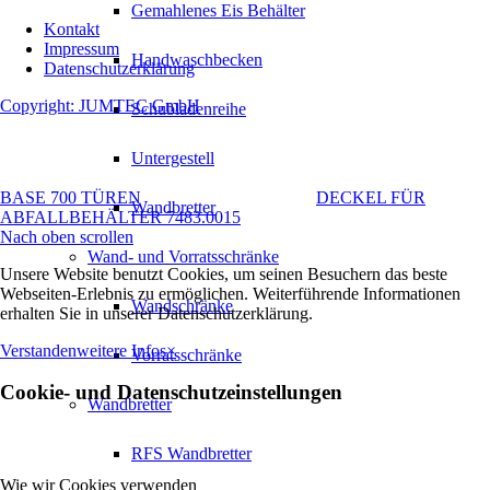
Gemahlenes Eis Behälter
Kontakt
Impressum
Handwaschbecken
Datenschutzerklärung
Copyright: JUMTEC GmbH
Schubladenreihe
Untergestell
BASE 700 TÜREN
DECKEL FÜR
Wandbretter
ABFALLBEHÄLTER 7483.0015
Nach oben scrollen
Wand- und Vorratsschränke
Unsere Website benutzt Cookies, um seinen Besuchern das beste
Webseiten-Erlebnis zu ermöglichen. Weiterführende Informationen
Wandschränke
erhalten Sie in unserer Datenschutzerklärung.
Verstanden
weitere Infos
×
Vorratsschränke
Cookie- und Datenschutzeinstellungen
Wandbretter
RFS Wandbretter
Wie wir Cookies verwenden