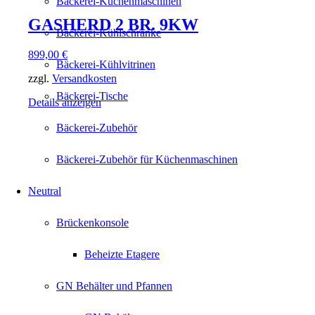
Bäckerei-Küchenmaschinen
GASHERD 2 BR. 9KW
Bäckerei-Kühlschränke
899,00
€
Bäckerei-Kühlvitrinen
zzgl.
Versandkosten
Bäckerei-Tische
Details anzeigen
Bäckerei-Zubehör
Bäckerei-Zubehör für Küchenmaschinen
Neutral
Brückenkonsole
Beheizte Etagere
GN Behälter und Pfannen