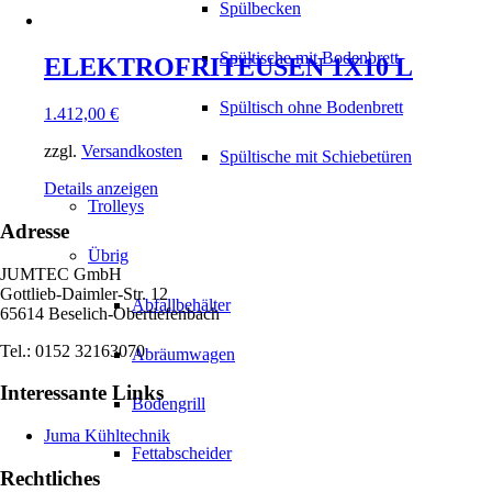
Spülbecken
Spültische mit Bodenbrett
ELEKTROFRITEUSEN 1X10 L
Spültisch ohne Bodenbrett
1.412,00
€
zzgl.
Versandkosten
Spültische mit Schiebetüren
Details anzeigen
Trolleys
Adresse
Übrig
JUMTEC GmbH
Gottlieb-Daimler-Str. 12
Abfallbehälter
65614 Beselich-Obertiefenbach
Tel.: 0152 32163070
Abräumwagen
Interessante Links
Bodengrill
Juma Kühltechnik
Fettabscheider
Rechtliches