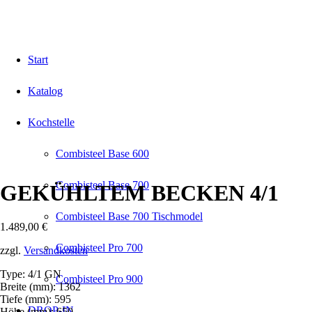
Start
Katalog
Kochstelle
Combisteel Base 600
Combisteel Base 700
GEKÜHLTEM BECKEN 4/1
Combisteel Base 700 Tischmodel
1.489,00
€
Combisteel Pro 700
zzgl.
Versandkosten
Type: 4/1 GN
Combisteel Pro 900
Breite (mm): 1362
Tiefe (mm): 595
DROP-IN
Höhe (mm): 650