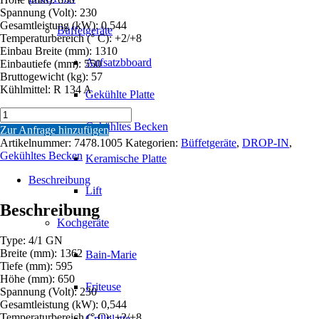
Spannung (Volt): 230
Gesamtleistung (kW): 0,544
Büffetgeräte
Temperaturbereich (° C): +2/+8
Einbau Breite (mm): 1310
Aufsatzbboard
Einbautiefe (mm): 550
Bruttogewicht (kg): 57
Kühlmittel: R 134 A
Gekühlte Platte
GEKÜHLTEM
BECKEN
Gekühltes Becken
Zur Anfrage hinzufügen
4/1
Artikelnummer:
7478.1005
Kategorien:
Büffetgeräte
,
DROP-IN
,
Menge
Gekühltes Becken
Keramische Platte
Beschreibung
Lift
Beschreibung
Kochgeräte
Type: 4/1 GN
Breite (mm): 1362
Bain-Marie
Tiefe (mm): 595
Höhe (mm): 650
Friteuse
Spannung (Volt): 230
Gesamtleistung (kW): 0,544
Temperaturbereich (° C): +2/+8
Grillplatte