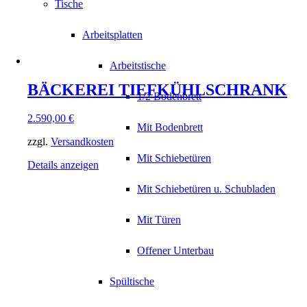
Tische
Arbeitsplatten
Arbeitstische
BÄCKEREI TIEFKÜHLSCHRANK
1/2 Bodenbrett
2.590,00
€
Mit Bodenbrett
zzgl.
Versandkosten
Mit Schiebetüren
Details anzeigen
Mit Schiebetüren u. Schubladen
Mit Türen
Offener Unterbau
Spültische