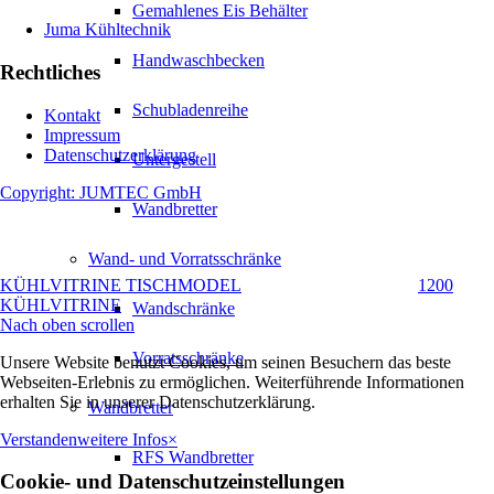
Gemahlenes Eis Behälter
Juma Kühltechnik
Handwaschbecken
Rechtliches
Schubladenreihe
Kontakt
Impressum
Datenschutzerklärung
Untergestell
Copyright: JUMTEC GmbH
Wandbretter
Wand- und Vorratsschränke
KÜHLVITRINE TISCHMODEL
1200
KÜHLVITRINE
Wandschränke
Nach oben scrollen
Vorratsschränke
Unsere Website benutzt Cookies, um seinen Besuchern das beste
Webseiten-Erlebnis zu ermöglichen. Weiterführende Informationen
erhalten Sie in unserer Datenschutzerklärung.
Wandbretter
Verstanden
weitere Infos
×
RFS Wandbretter
Cookie- und Datenschutzeinstellungen