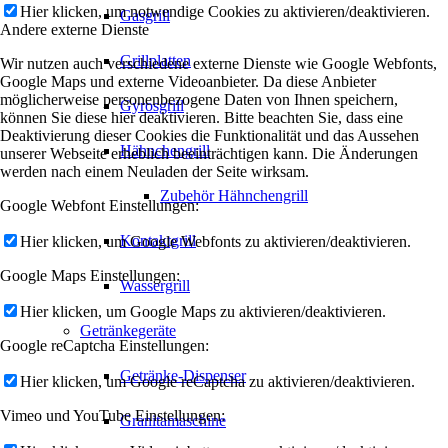
Hier klicken, um notwendige Cookies zu aktivieren/deaktivieren.
Gasgrill
Andere externe Dienste
Grillplatten
Wir nutzen auch verschiedene externe Dienste wie Google Webfonts,
Google Maps und externe Videoanbieter. Da diese Anbieter
möglicherweise personenbezogene Daten von Ihnen speichern,
Gyrosgrill
können Sie diese hier deaktivieren. Bitte beachten Sie, dass eine
Deaktivierung dieser Cookies die Funktionalität und das Aussehen
Hähnchengrill
unserer Webseite erheblich beeinträchtigen kann. Die Änderungen
werden nach einem Neuladen der Seite wirksam.
Zubehör Hähnchengrill
Google Webfont Einstellungen:
Kontaktgrill
Hier klicken, um Google Webfonts zu aktivieren/deaktivieren.
Google Maps Einstellungen:
Wassergrill
Hier klicken, um Google Maps zu aktivieren/deaktivieren.
Getränkegeräte
Google reCaptcha Einstellungen:
Getränke-Dispenser
Hier klicken, um Google reCaptcha zu aktivieren/deaktivieren.
Vimeo und YouTube Einstellungen:
Granitamaschine