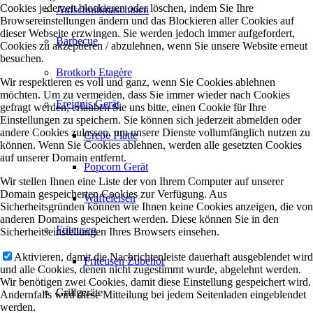
Cookies jederzeit blockieren oder löschen, indem Sie Ihre
Aufschnittmaschinen
Browsereinstellungen ändern und das Blockieren aller Cookies auf
dieser Webseite erzwingen. Sie werden jedoch immer aufgefordert,
Barbecue
Cookies zu akzeptieren / abzulehnen, wenn Sie unsere Website erneut
besuchen.
Brotkorb Etagère
Wir respektieren es voll und ganz, wenn Sie Cookies ablehnen
möchten. Um zu vermeiden, dass Sie immer wieder nach Cookies
Ereignis Gerät
gefragt werden, erlauben Sie uns bitte, einen Cookie für Ihre
Einstellungen zu speichern. Sie können sich jederzeit abmelden oder
andere Cookies zulassen, um unsere Dienste vollumfänglich nutzen zu
Crepe Platte
können. Wenn Sie Cookies ablehnen, werden alle gesetzten Cookies
auf unserer Domain entfernt.
Popcorn Gerät
Wir stellen Ihnen eine Liste der von Ihrem Computer auf unserer
Domain gespeicherten Cookies zur Verfügung. Aus
Waffeleisen
Sicherheitsgründen können wie Ihnen keine Cookies anzeigen, die von
anderen Domains gespeichert werden. Diese können Sie in den
Friteusen
Sicherheitseinstellungen Ihres Browsers einsehen.
Aktivieren, damit die Nachrichtenleiste dauerhaft ausgeblendet wird
Friteusen Zubehör
und alle Cookies, denen nicht zugestimmt wurde, abgelehnt werden.
Wir benötigen zwei Cookies, damit diese Einstellung gespeichert wird.
Grillgeräte
Andernfalls wird diese Mitteilung bei jedem Seitenladen eingeblendet
werden.