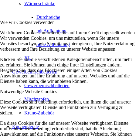
Wärmeschränke
Durchreiche
Wie wir Cookies verwenden
mit Aufkantung
Wir können Cookies anfordern, die auf Ihrem Gerät eingestellt werden.
Wir verwenden Cookies, um uns mitzuteilen, wenn Sie unsere
Websites besuchen, wie Sie mit uns interagieren, Ihre Nutzererfahrung
ohne Aufkantung
verbessern und Ihre Beziehung zu unserer Website anpassen.
XL
Klicken Sie auf die verschiedenen Kategorienüberschriften, um mehr
zu erfahren. Sie können auch einige Ihrer Einstellungen ändern.
Beachten Sie, dass das Blockieren einiger Arten von Cookies
Gewerbemischbatterien
Auswirkungen auf Ihre Erfahrung auf unseren Websites und auf die
Dienste haben kann, die wir anbieten können.
Gewerbemischbatterien
Notwendige Website Cookies
Mischzapfen
Diese Cookies sind unbedingt erforderlich, um Ihnen die auf unserer
Webseite verfügbaren Dienste und Funktionen zur Verfügung zu
stellen.
Kräne-Zubehör
Da diese Cookies für die auf unserer Webseite verfügbaren Dienste
Küchengeräte
und Funktionen unbedingt erforderlich sind, hat die Ablehnung
Auswirkungen auf die Funktionsweise unserer Webseite. Sie können