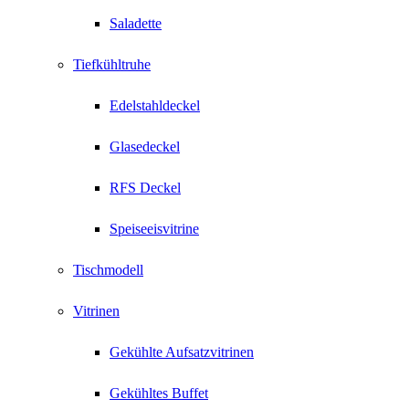
Saladette
Tiefkühltruhe
Edelstahldeckel
Glasedeckel
RFS Deckel
Speiseeisvitrine
Tischmodell
Vitrinen
Gekühlte Aufsatzvitrinen
Gekühltes Buffet