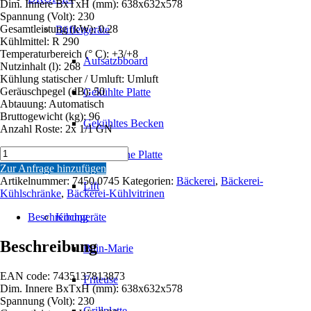
Dim. Innere BxTxH (mm): 638x632x578
Spannung (Volt): 230
Gesamtleistung (kW): 0.28
Büffetgeräte
Kühlmittel: R 290
Temperaturbereich (° C): +3/+8
Aufsatzbboard
Nutzinhalt (l): 268
Kühlung statischer / Umluft: Umluft
Geräuschpegel (dB): 50
Gekühlte Platte
Abtauung: Automatisch
Bruttogewicht (kg): 96
Gekühltes Becken
Anzahl Roste: 2x 1/1 GN
GEBÄCKVITRINE
Keramische Platte
268
Zur Anfrage hinzufügen
L
Artikelnummer:
7450.0745
Kategorien:
Bäckerei
,
Bäckerei-
Lift
Menge
Kühlschränke
,
Bäckerei-Kühlvitrinen
Beschreibung
Kochgeräte
Beschreibung
Bain-Marie
EAN code: 7435137813873
Friteuse
Dim. Innere BxTxH (mm): 638x632x578
Spannung (Volt): 230
Grillplatte