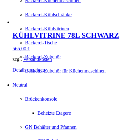
Bäckerei-Küchenmaschinen
Bäckerei-Kühlschränke
Bäckerei-Kühlvitrinen
KÜHLVITRINE 78L SCHWARZ
Bäckerei-Tische
565,00
€
Bäckerei-Zubehör
zzgl.
Versandkosten
Details anzeigen
Bäckerei-Zubehör für Küchenmaschinen
Neutral
Brückenkonsole
Beheizte Etagere
GN Behälter und Pfannen