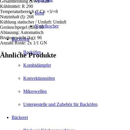
Gesamtleistung (kW): 0.28
Kühlmittel: R 290
Temperaturbereich (° C): +3/+8
Herd
Nutzinhalt (l): 268
Kühlung statischer / Umluft: Umluft
Nudelkocher
Geräuschpegel (dB): 50
Abtauung: Automatisch
Bruttogewicht (kg): 96
Backöfen
Anzahl Roste: 2x 1/1 GN
Backöfen
Ähnliche Produkte
Kombidämpfer
Konvektionsöfen
Mikrowellen
Untergestelle und Zubehör für Backöfen
Bäckerei