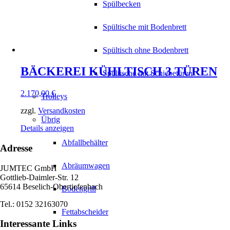
Spülbecken
Spültische mit Bodenbrett
Spültisch ohne Bodenbrett
BÄCKEREI KÜHLTISCH 3 TÜREN
Spültische mit Schiebetüren
2.170,00
€
Trolleys
zzgl.
Versandkosten
Übrig
Details anzeigen
Abfallbehälter
Adresse
Abräumwagen
JUMTEC GmbH
Gottlieb-Daimler-Str. 12
65614 Beselich-Obertiefenbach
Bodengrill
Tel.: 0152 32163070
Fettabscheider
Interessante Links