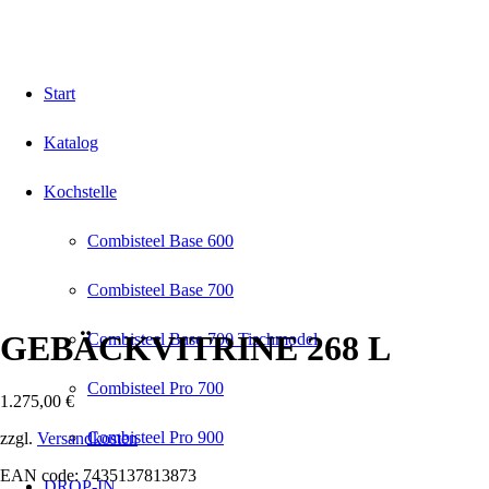
Start
Katalog
Kochstelle
Combisteel Base 600
Combisteel Base 700
GEBÄCKVITRINE 268 L
Combisteel Base 700 Tischmodel
Combisteel Pro 700
1.275,00
€
Combisteel Pro 900
zzgl.
Versandkosten
EAN code: 7435137813873
DROP-IN