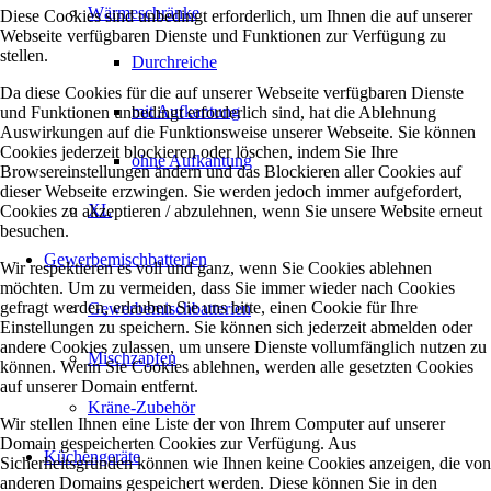
Wärmeschränke
Diese Cookies sind unbedingt erforderlich, um Ihnen die auf unserer
Webseite verfügbaren Dienste und Funktionen zur Verfügung zu
stellen.
Durchreiche
Da diese Cookies für die auf unserer Webseite verfügbaren Dienste
mit Aufkantung
und Funktionen unbedingt erforderlich sind, hat die Ablehnung
Auswirkungen auf die Funktionsweise unserer Webseite. Sie können
Cookies jederzeit blockieren oder löschen, indem Sie Ihre
ohne Aufkantung
Browsereinstellungen ändern und das Blockieren aller Cookies auf
dieser Webseite erzwingen. Sie werden jedoch immer aufgefordert,
XL
Cookies zu akzeptieren / abzulehnen, wenn Sie unsere Website erneut
besuchen.
Gewerbemischbatterien
Wir respektieren es voll und ganz, wenn Sie Cookies ablehnen
möchten. Um zu vermeiden, dass Sie immer wieder nach Cookies
gefragt werden, erlauben Sie uns bitte, einen Cookie für Ihre
Gewerbemischbatterien
Einstellungen zu speichern. Sie können sich jederzeit abmelden oder
andere Cookies zulassen, um unsere Dienste vollumfänglich nutzen zu
Mischzapfen
können. Wenn Sie Cookies ablehnen, werden alle gesetzten Cookies
auf unserer Domain entfernt.
Kräne-Zubehör
Wir stellen Ihnen eine Liste der von Ihrem Computer auf unserer
Domain gespeicherten Cookies zur Verfügung. Aus
Küchengeräte
Sicherheitsgründen können wie Ihnen keine Cookies anzeigen, die von
anderen Domains gespeichert werden. Diese können Sie in den