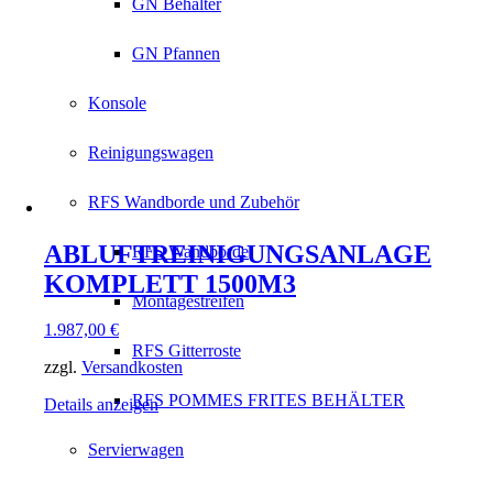
GN Behälter
GN Pfannen
Konsole
Reinigungswagen
RFS Wandborde und Zubehör
ABLUFTREINIGUNGSANLAGE
RFS Wandborde
KOMPLETT 1500M3
Montagestreifen
1.987,00
€
RFS Gitterroste
zzgl.
Versandkosten
RFS POMMES FRITES BEHÄLTER
Details anzeigen
Servierwagen