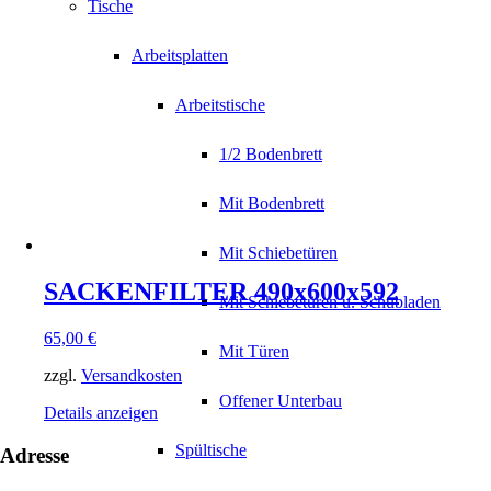
Tische
Arbeitsplatten
Arbeitstische
1/2 Bodenbrett
Mit Bodenbrett
Mit Schiebetüren
SACKENFILTER 490x600x592
Mit Schiebetüren u. Schubladen
65,00
€
Mit Türen
zzgl.
Versandkosten
Offener Unterbau
Details anzeigen
Spültische
Adresse