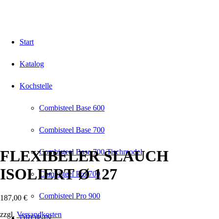
Start
Katalog
Kochstelle
Combisteel Base 600
Combisteel Base 700
FLEXIBELER SLAUCH
Combisteel Base 700 Tischmodel
ISOLIERT Ø 127
Combisteel Pro 700
Combisteel Pro 900
187,00
€
zzgl.
Versandkosten
DROP-IN