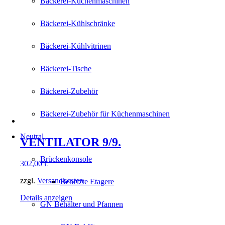
Bäckerei-Küchenmaschinen
Bäckerei-Kühlschränke
Bäckerei-Kühlvitrinen
Bäckerei-Tische
Bäckerei-Zubehör
Bäckerei-Zubehör für Küchenmaschinen
Neutral
VENTILATOR 9/9.
Brückenkonsole
302,00
€
zzgl.
Versandkosten
Beheizte Etagere
Details anzeigen
GN Behälter und Pfannen