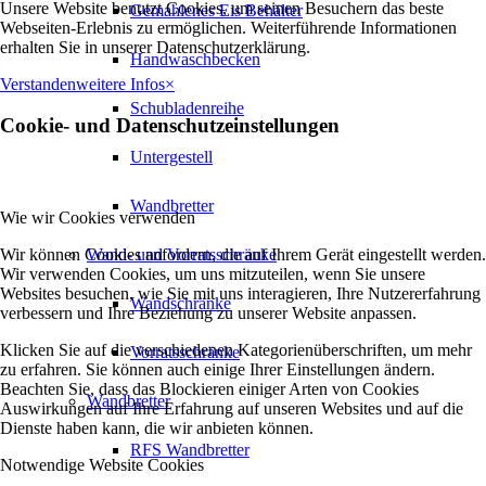
Unsere Website benutzt Cookies, um seinen Besuchern das beste
Gemahlenes Eis Behälter
Webseiten-Erlebnis zu ermöglichen. Weiterführende Informationen
erhalten Sie in unserer Datenschutzerklärung.
Handwaschbecken
Verstanden
weitere Infos
×
Schubladenreihe
Cookie- und Datenschutzeinstellungen
Untergestell
Wandbretter
Wie wir Cookies verwenden
Wir können Cookies anfordern, die auf Ihrem Gerät eingestellt werden.
Wand- und Vorratsschränke
Wir verwenden Cookies, um uns mitzuteilen, wenn Sie unsere
Websites besuchen, wie Sie mit uns interagieren, Ihre Nutzererfahrung
Wandschränke
verbessern und Ihre Beziehung zu unserer Website anpassen.
Klicken Sie auf die verschiedenen Kategorienüberschriften, um mehr
Vorratsschränke
zu erfahren. Sie können auch einige Ihrer Einstellungen ändern.
Beachten Sie, dass das Blockieren einiger Arten von Cookies
Wandbretter
Auswirkungen auf Ihre Erfahrung auf unseren Websites und auf die
Dienste haben kann, die wir anbieten können.
RFS Wandbretter
Notwendige Website Cookies