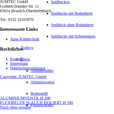
JUMTEC GmbH
Spülbecken
Gottlieb-Daimler-Str. 12
65614 Beselich-Obertiefenbach
Spültische mit Bodenbrett
Tel.: 0152 32163070
Spültisch ohne Bodenbrett
Interessante Links
Spültische mit Schiebetüren
Juma Kühltechnik
Trolleys
Rechtliches
Kontakt
Übrig
Impressum
Datenschutzerklärung
Abfallbehälter
Copyright: JUMTEC GmbH
Abräumwagen
Bodengrill
ALUMINIUMVENTIL Ø 200
FLEXIBELER SLAUCH ISOLIERT Ø 200
Fettabscheider
Nach oben scrollen