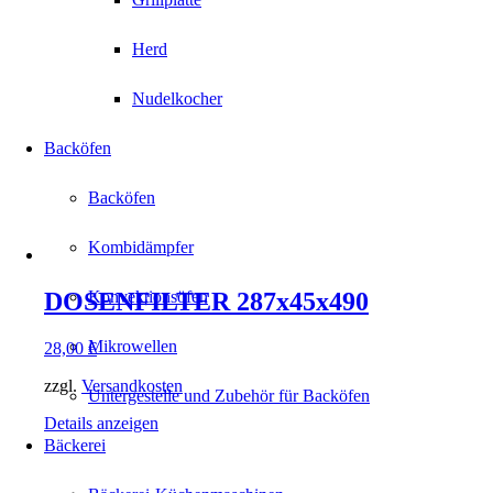
Herd
Nudelkocher
Backöfen
Backöfen
Kombidämpfer
DOSENFILTER 287x45x490
Konvektionsöfen
Mikrowellen
28,00
€
zzgl.
Versandkosten
Untergestelle und Zubehör für Backöfen
Details anzeigen
Bäckerei