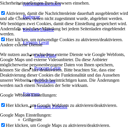
Sicherheitseinstellungen Ihres Browsers einsehen.
Aufschnittmaschinen
Aktivieren, damit die Nachrichtenleiste dauerhaft ausgeblendet wird
Barbecue
und alle Cookies, denen nicht zugestimmt wurde, abgelehnt werden.
Wir benötigen zwei Cookies, damit diese Einstellung gespeichert wird.
Andernfalls wird diese Mitteilung bei jedem Seitenladen eingeblendet
Brotkorb Etagère
werden.
Hier klicken, um notwendige Cookies zu aktivieren/deaktivieren.
Ereignis Gerät
Andere externe Dienste
Wir nutzen auch verschiedene externe Dienste wie Google Webfonts,
Crepe Platte
Google Maps und externe Videoanbieter. Da diese Anbieter
möglicherweise personenbezogene Daten von Ihnen speichern,
Popcorn Gerät
können Sie diese hier deaktivieren. Bitte beachten Sie, dass eine
Deaktivierung dieser Cookies die Funktionalität und das Aussehen
unserer Webseite erheblich beeinträchtigen kann. Die Änderungen
Waffeleisen
werden nach einem Neuladen der Seite wirksam.
Friteusen
Google Webfont Einstellungen:
Hier klicken, um Google Webfonts zu aktivieren/deaktivieren.
Friteusen Zubehör
Google Maps Einstellungen:
Grillgeräte
Hier klicken, um Google Maps zu aktivieren/deaktivieren.