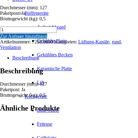
Durchmesser (mm): 127
Paketpost: Ja
Büffetgeräte
Bruttogewicht (kg): 0,5
Aufsatzbboard
FLEXIBELER
SLAUCH
Zur Anfrage hinzufügen
ISOLIERT
Gekühlte Platte
Artikelnummer:
7218.0800
Kategorien:
Lüftung-Kanäle
,
rund
,
Ø
Ventilation
127
Gekühltes Becken
Menge
Beschreibung
Keramische Platte
Beschreibung
Lift
Durchmesser (mm): 127
Paketpost: Ja
Bruttogewicht (kg): 0,5
Kochgeräte
Ähnliche Produkte
Bain-Marie
Friteuse
Grillplatte