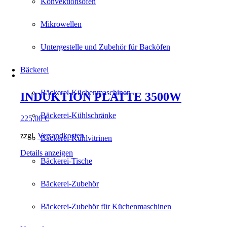
Konvektionsöfen
Mikrowellen
Untergestelle und Zubehör für Backöfen
Bäckerei
Bäckerei-Küchenmaschinen
INDUKTION PLATTE 3500W
Bäckerei-Kühlschränke
225,00
€
zzgl.
Versandkosten
Bäckerei-Kühlvitrinen
Details anzeigen
Bäckerei-Tische
Bäckerei-Zubehör
Bäckerei-Zubehör für Küchenmaschinen