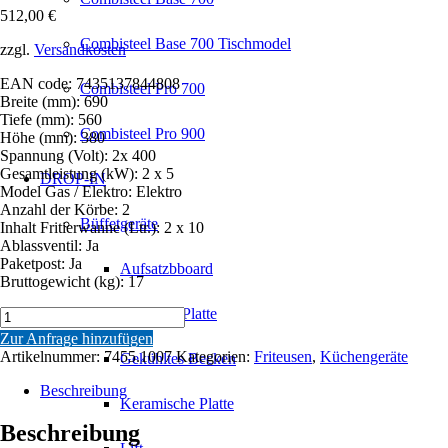
512,00
€
Combisteel Base 700 Tischmodel
zzgl.
Versandkosten
EAN code: 7435137844808
Combisteel Pro 700
Breite (mm): 690
Tiefe (mm): 560
Combisteel Pro 900
Höhe (mm): 380
Spannung (Volt): 2x 400
Gesamtleistung (kW): 2 x 5
DROP-IN
Model Gas / Elektro: Elektro
Anzahl der Körbe: 2
Büffetgeräte
Inhalt Fritierwanne (Ltr.): 2 x 10
Ablassventil: Ja
Paketpost: Ja
Aufsatzbboard
Bruttogewicht (kg): 17
Gekühlte Platte
ELEKTRO
TISCHFRITEUSE
Zur Anfrage hinzufügen
2X10
Artikelnummer:
7455.1007
Kategorien:
Friteusen
,
Küchengeräte
Gekühltes Becken
L
Menge
Beschreibung
Keramische Platte
Beschreibung