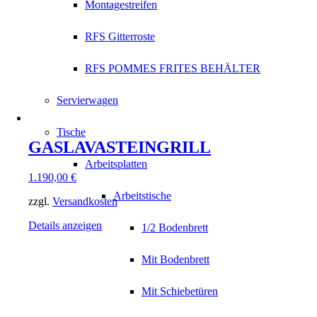
Montagestreifen
RFS Gitterroste
RFS POMMES FRITES BEHÄLTER
Servierwagen
Tische
GASLAVASTEINGRILL
Arbeitsplatten
1.190,00
€
Arbeitstische
zzgl.
Versandkosten
Details anzeigen
1/2 Bodenbrett
Mit Bodenbrett
Mit Schiebetüren