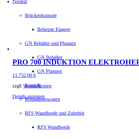
Neutral
Brückenkonsole
Beheizte Etagere
GN Behälter und Pfannen
GN Behälter
PRO 700 INDUKTION ELEKTROHER
GN Pfannen
11.732,00
€
Konsole
zzgl.
Versandkosten
Details anzeigen
Reinigungswagen
RFS Wandborde und Zubehör
RFS Wandborde