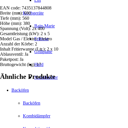
Lift
EAN code: 7435137844808
Breite (mm): 690
Kochgeräte
Tiefe (mm): 560
Höhe (mm): 380
Bain-Marie
Spannung (Volt): 2x 400
Gesamtleistung (kW): 2 x 5
Model Gas / Elektro: Elektro
Friteuse
Anzahl der Körbe: 2
Inhalt Fritierwanne (Ltr.): 2 x 10
Grillplatte
Ablassventil: Ja
Paketpost: Ja
Bruttogewicht (kg): 17
Herd
Ähnliche Produkte
Nudelkocher
Backöfen
Backöfen
Kombidämpfer