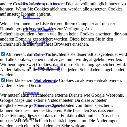
andere Cookies zulassen, um unsere Dienste vollumfänglich nutzen zu
Aufschnittmaschinen
können. Wenn Sie Cookies ablehnen, werden alle gesetzten Cookies
auf unserer Domain entfernt.
Barbecue
Wir stellen Ihnen eine Liste der von Ihrem Computer auf unserer
Domain gespeicherten Cookies zur Verfügung. Aus
Brotkorb Etagère
Sicherheitsgründen können wie Ihnen keine Cookies anzeigen, die von
anderen Domains gespeichert werden. Diese können Sie in den
Ereignis Gerät
Sicherheitseinstellungen Ihres Browsers einsehen.
Aktivieren, damit die Nachrichtenleiste dauerhaft ausgeblendet wird
Crepe Platte
und alle Cookies, denen nicht zugestimmt wurde, abgelehnt werden.
Wir benötigen zwei Cookies, damit diese Einstellung gespeichert wird.
Popcorn Gerät
Andernfalls wird diese Mitteilung bei jedem Seitenladen eingeblendet
werden.
Hier klicken, um notwendige Cookies zu aktivieren/deaktivieren.
Waffeleisen
Andere externe Dienste
Friteusen
Wir nutzen auch verschiedene externe Dienste wie Google Webfonts,
Google Maps und externe Videoanbieter. Da diese Anbieter
möglicherweise personenbezogene Daten von Ihnen speichern,
Friteusen Zubehör
können Sie diese hier deaktivieren. Bitte beachten Sie, dass eine
Deaktivierung dieser Cookies die Funktionalität und das Aussehen
Grillgeräte
unserer Webseite erheblich beeinträchtigen kann. Die Änderungen
werden nach einem Neuladen der Seite wirksam.