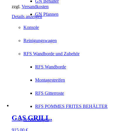
GN Behälter
zzgl.
Versandkosten
GN Pfannen
Details anzeigen
Konsole
Reinigungswagen
RFS Wandborde und Zubehör
RFS Wandborde
Montagestreifen
RFS Gitterroste
RFS POMMES FRITES BEHÄLTER
GAS GRILL.
Servierwagen
915,00
€