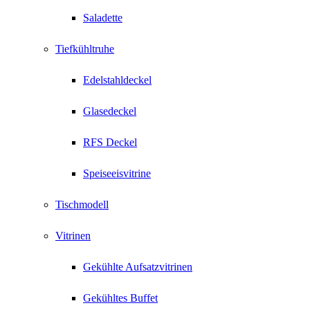
Saladette
Tiefkühltruhe
Edelstahldeckel
Glasedeckel
RFS Deckel
Speiseeisvitrine
Tischmodell
Vitrinen
Gekühlte Aufsatzvitrinen
Gekühltes Buffet