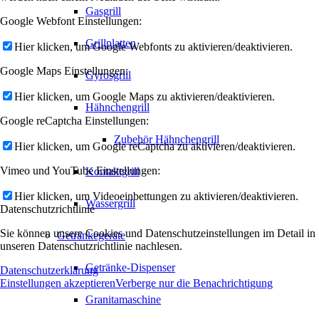
Gasgrill
Google Webfont Einstellungen:
Grillplatten
Hier klicken, um Google Webfonts zu aktivieren/deaktivieren.
Google Maps Einstellungen:
Gyrosgrill
Hier klicken, um Google Maps zu aktivieren/deaktivieren.
Hähnchengrill
Google reCaptcha Einstellungen:
Zubehör Hähnchengrill
Hier klicken, um Google reCaptcha zu aktivieren/deaktivieren.
Vimeo und YouTube Einstellungen:
Kontaktgrill
Hier klicken, um Videoeinbettungen zu aktivieren/deaktivieren.
Wassergrill
Datenschutzrichtlinie
Sie können unsere Cookies und Datenschutzeinstellungen im Detail in
Getränkegeräte
unseren Datenschutzrichtlinie nachlesen.
Getränke-Dispenser
Datenschutzerklärung
Einstellungen akzeptieren
Verberge nur die Benachrichtigung
Granitamaschine