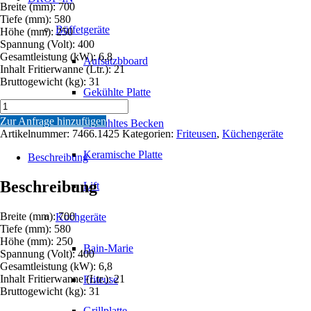
Breite (mm): 700
Tiefe (mm): 580
Büffetgeräte
Höhe (mm): 250
Spannung (Volt): 400
Gesamtleistung (kW): 6,8
Aufsatzbboard
Inhalt Fritierwanne (Ltr.): 21
Bruttogewicht (kg): 31
Gekühlte Platte
ELEKTRO
TISCHFRITEUSE
Zur Anfrage hinzufügen
Gekühltes Becken
1X21
Artikelnummer:
7466.1425
Kategorien:
Friteusen
,
Küchengeräte
L
Menge
Keramische Platte
Beschreibung
Beschreibung
Lift
Breite (mm): 700
Kochgeräte
Tiefe (mm): 580
Höhe (mm): 250
Bain-Marie
Spannung (Volt): 400
Gesamtleistung (kW): 6,8
Inhalt Fritierwanne (Ltr.): 21
Friteuse
Bruttogewicht (kg): 31
Grillplatte