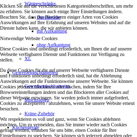
Wärmeschränke
Klicken Sie auf die verschiedenen Kategorienüberschriften, um mehr
zu erfahren. Sie können auch einige Ihrer Einstellungen ändern.
Beachten Sie, dass das Blockieren einiger Arten von Cookies
Durchreiche
Auswirkungen auf Ihre Erfahrung auf unseren Websites und auf die
Dienste haben kann, die wir anbieten können.
mit Aufkantung
Notwendige Website Cookies
ohne Aufkantung
Diese Cookies sind unbedingt erforderlich, um Ihnen die auf unserer
Webseite verfügbaren Dienste und Funktionen zur Verfügung zu
XL
stellen.
Da diese Cookies für die auf unserer Webseite verfügbaren Dienste
Gewerbemischbatterien
und Funktionen unbedingt erforderlich sind, hat die Ablehnung
Auswirkungen auf die Funktionsweise unserer Webseite. Sie können
Gewerbemischbatterien
Cookies jederzeit blockieren oder löschen, indem Sie Ihre
Browsereinstellungen ändern und das Blockieren aller Cookies auf
dieser Webseite erzwingen. Sie werden jedoch immer aufgefordert,
Mischzapfen
Cookies zu akzeptieren / abzulehnen, wenn Sie unsere Website erneut
besuchen.
Kräne-Zubehör
Wir respektieren es voll und ganz, wenn Sie Cookies ablehnen
möchten. Um zu vermeiden, dass Sie immer wieder nach Cookies
Küchengeräte
gefragt werden, erlauben Sie uns bitte, einen Cookie für Ihre
Einstellungen zu speichern. Sie können sich jederzeit abmelden oder