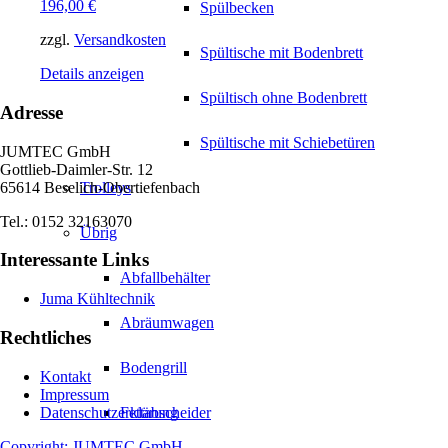
196,00
€
Spülbecken
zzgl.
Versandkosten
Spültische mit Bodenbrett
Details anzeigen
Spültisch ohne Bodenbrett
Adresse
Spültische mit Schiebetüren
JUMTEC GmbH
Gottlieb-Daimler-Str. 12
65614 Beselich-Obertiefenbach
Trolleys
Tel.: 0152 32163070
Übrig
Interessante Links
Abfallbehälter
Juma Kühltechnik
Abräumwagen
Rechtliches
Bodengrill
Kontakt
Impressum
Datenschutzerklärung
Fettabscheider
Copyright: JUMTEC GmbH