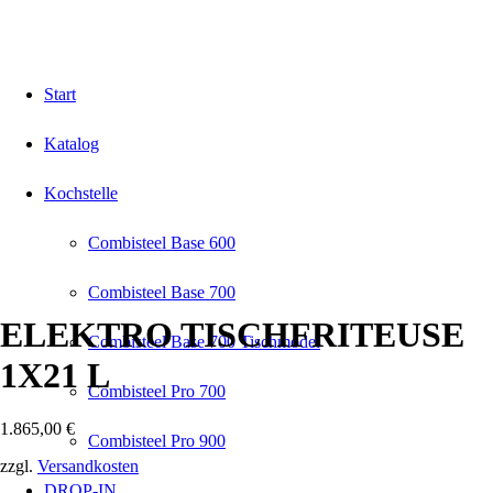
Start
Katalog
Kochstelle
Combisteel Base 600
Combisteel Base 700
ELEKTRO TISCHFRITEUSE
Combisteel Base 700 Tischmodel
1X21 L
Combisteel Pro 700
1.865,00
€
Combisteel Pro 900
zzgl.
Versandkosten
DROP-IN