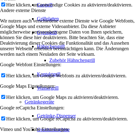
Hier klicken, um notwendige Cookies zu aktivieren/deaktivieren.
Gasgrill
Andere externe Dienste
Grillplatten
Wir nutzen auch verschiedene externe Dienste wie Google Webfonts,
Google Maps und externe Videoanbieter. Da diese Anbieter
möglicherweise personenbezogene Daten von Ihnen speichern,
Gyrosgrill
können Sie diese hier deaktivieren. Bitte beachten Sie, dass eine
Deaktivierung dieser Cookies die Funktionalität und das Aussehen
Hähnchengrill
unserer Webseite erheblich beeinträchtigen kann. Die Änderungen
werden nach einem Neuladen der Seite wirksam.
Zubehör Hähnchengrill
Google Webfont Einstellungen:
Kontaktgrill
Hier klicken, um Google Webfonts zu aktivieren/deaktivieren.
Google Maps Einstellungen:
Wassergrill
Hier klicken, um Google Maps zu aktivieren/deaktivieren.
Getränkegeräte
Google reCaptcha Einstellungen:
Getränke-Dispenser
Hier klicken, um Google reCaptcha zu aktivieren/deaktivieren.
Vimeo und YouTube Einstellungen:
Granitamaschine