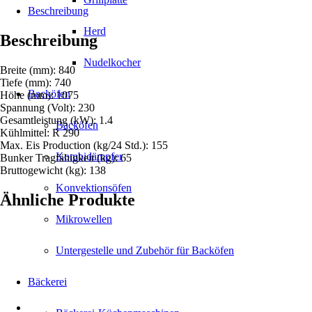
Beschreibung
Herd
Beschreibung
Nudelkocher
Breite (mm): 840
Tiefe (mm): 740
Backöfen
Höhe (mm): 1075
Spannung (Volt): 230
Gesamtleistung (kW): 1.4
Backöfen
Kühlmittel: R 290
Max. Eis Production (kg/24 Std.): 155
Kombidämpfer
Bunker Tragfähigkeit (kg): 65
Bruttogewicht (kg): 138
Konvektionsöfen
Ähnliche Produkte
Mikrowellen
Untergestelle und Zubehör für Backöfen
Bäckerei