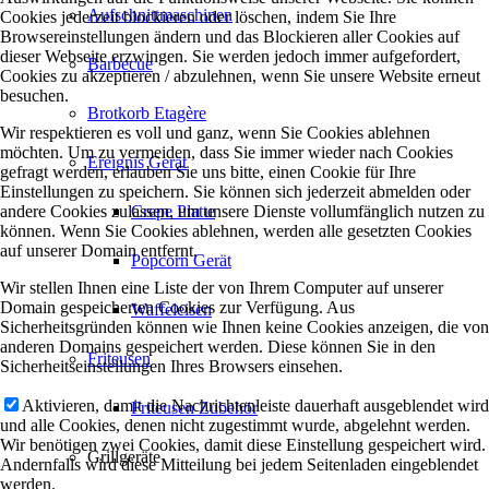
Aufschnittmaschinen
Cookies jederzeit blockieren oder löschen, indem Sie Ihre
Browsereinstellungen ändern und das Blockieren aller Cookies auf
dieser Webseite erzwingen. Sie werden jedoch immer aufgefordert,
Barbecue
Cookies zu akzeptieren / abzulehnen, wenn Sie unsere Website erneut
besuchen.
Brotkorb Etagère
Wir respektieren es voll und ganz, wenn Sie Cookies ablehnen
möchten. Um zu vermeiden, dass Sie immer wieder nach Cookies
Ereignis Gerät
gefragt werden, erlauben Sie uns bitte, einen Cookie für Ihre
Einstellungen zu speichern. Sie können sich jederzeit abmelden oder
andere Cookies zulassen, um unsere Dienste vollumfänglich nutzen zu
Crepe Platte
können. Wenn Sie Cookies ablehnen, werden alle gesetzten Cookies
auf unserer Domain entfernt.
Popcorn Gerät
Wir stellen Ihnen eine Liste der von Ihrem Computer auf unserer
Domain gespeicherten Cookies zur Verfügung. Aus
Waffeleisen
Sicherheitsgründen können wie Ihnen keine Cookies anzeigen, die von
anderen Domains gespeichert werden. Diese können Sie in den
Friteusen
Sicherheitseinstellungen Ihres Browsers einsehen.
Aktivieren, damit die Nachrichtenleiste dauerhaft ausgeblendet wird
Friteusen Zubehör
und alle Cookies, denen nicht zugestimmt wurde, abgelehnt werden.
Wir benötigen zwei Cookies, damit diese Einstellung gespeichert wird.
Grillgeräte
Andernfalls wird diese Mitteilung bei jedem Seitenladen eingeblendet
werden.