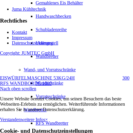
Gemahlenes Eis Behälter
Juma Kühltechnik
Handwaschbecken
Rechtliches
Schubladenreihe
Kontakt
Impressum
Datenschutzerklärung
Untergestell
Copyright: JUMTEC GmbH
Wandbretter
Wand- und Vorratsschränke
EISWÜRFELMASCHINE 53KG/24H
300
Wandschränke
RFS WANDBORDE 1800
Nach oben scrollen
Vorratsschränke
Unsere Website benutzt Cookies, um seinen Besuchern das beste
Webseiten-Erlebnis zu ermöglichen. Weiterführende Informationen
erhalten Sie in unserer Datenschutzerklärung.
Wandbretter
Verstanden
weitere Infos
×
RFS Wandbretter
Cookie- und Datenschutzeinstellungen