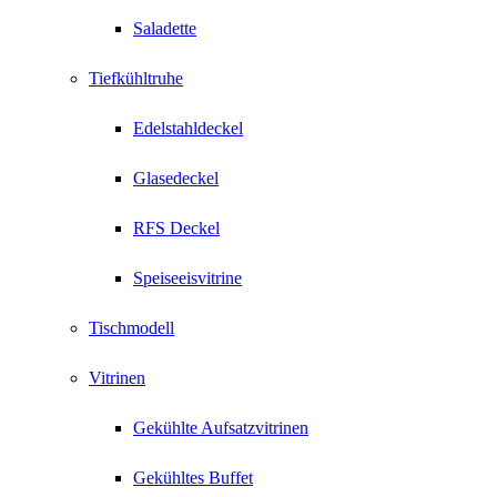
Saladette
Tiefkühltruhe
Edelstahldeckel
Glasedeckel
RFS Deckel
Speiseeisvitrine
Tischmodell
Vitrinen
Gekühlte Aufsatzvitrinen
Gekühltes Buffet