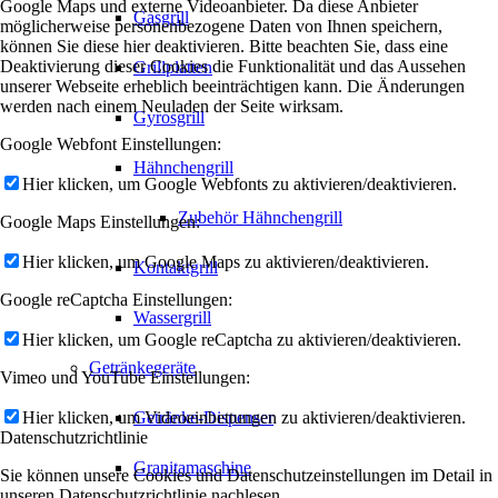
Google Maps und externe Videoanbieter. Da diese Anbieter
Gasgrill
möglicherweise personenbezogene Daten von Ihnen speichern,
können Sie diese hier deaktivieren. Bitte beachten Sie, dass eine
Deaktivierung dieser Cookies die Funktionalität und das Aussehen
Grillplatten
unserer Webseite erheblich beeinträchtigen kann. Die Änderungen
werden nach einem Neuladen der Seite wirksam.
Gyrosgrill
Google Webfont Einstellungen:
Hähnchengrill
Hier klicken, um Google Webfonts zu aktivieren/deaktivieren.
Zubehör Hähnchengrill
Google Maps Einstellungen:
Hier klicken, um Google Maps zu aktivieren/deaktivieren.
Kontaktgrill
Google reCaptcha Einstellungen:
Wassergrill
Hier klicken, um Google reCaptcha zu aktivieren/deaktivieren.
Getränkegeräte
Vimeo und YouTube Einstellungen:
Hier klicken, um Videoeinbettungen zu aktivieren/deaktivieren.
Getränke-Dispenser
Datenschutzrichtlinie
Granitamaschine
Sie können unsere Cookies und Datenschutzeinstellungen im Detail in
unseren Datenschutzrichtlinie nachlesen.