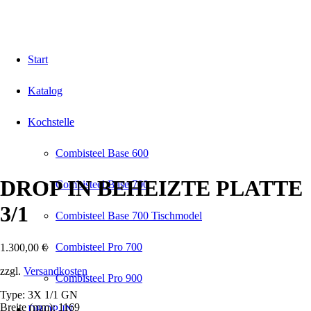
Start
Katalog
Kochstelle
Combisteel Base 600
DROP IN BEHEIZTE PLATTE
Combisteel Base 700
3/1
Combisteel Base 700 Tischmodel
Combisteel Pro 700
1.300,00
€
zzgl.
Versandkosten
Combisteel Pro 900
Type: 3X 1/1 GN
Breite (mm): 1169
DROP-IN