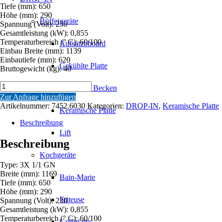
Tiefe (mm): 650
Höhe (mm): 290
Büffetgeräte
Spannung (Volt): 230
Gesamtleistung (kW): 0,855
Temperaturbereich (° C): 60/100
Aufsatzbboard
Einbau Breite (mm): 1139
Einbautiefe (mm): 620
Gekühlte Platte
Bruttogewicht (kg): 40
DROP
Gekühltes Becken
IN
Zur Anfrage hinzufügen
BEHEIZTE
Artikelnummer:
7452.6030
Kategorien:
DROP-IN
,
Keramische Platte
Keramische Platte
PLATTE
3/1
Beschreibung
Menge
Lift
Beschreibung
Kochgeräte
Type: 3X 1/1 GN
Breite (mm): 1169
Bain-Marie
Tiefe (mm): 650
Höhe (mm): 290
Friteuse
Spannung (Volt): 230
Gesamtleistung (kW): 0,855
Temperaturbereich (° C): 60/100
Grillplatte