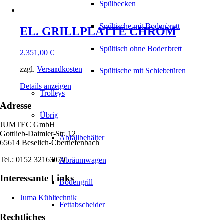
Spülbecken
Spültische mit Bodenbrett
EL. GRILLPLATTE CHROM
Spültisch ohne Bodenbrett
2.351,00
€
zzgl.
Versandkosten
Spültische mit Schiebetüren
Details anzeigen
Trolleys
Adresse
Übrig
JUMTEC GmbH
Gottlieb-Daimler-Str. 12
Abfallbehälter
65614 Beselich-Obertiefenbach
Tel.: 0152 32163070
Abräumwagen
Interessante Links
Bodengrill
Juma Kühltechnik
Fettabscheider
Rechtliches