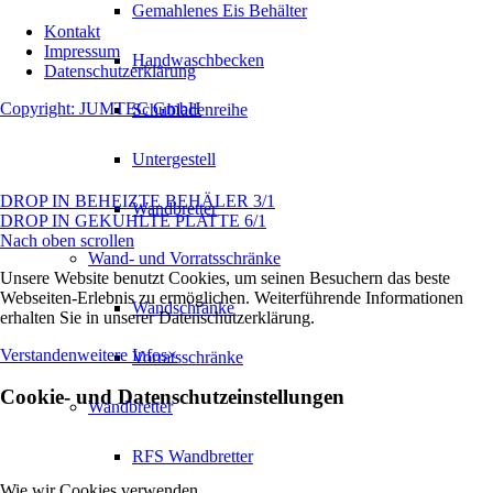
Gemahlenes Eis Behälter
Kontakt
Impressum
Handwaschbecken
Datenschutzerklärung
Copyright: JUMTEC GmbH
Schubladenreihe
Untergestell
DROP IN BEHEIZTE BEHÄLER 3/1
Wandbretter
DROP IN GEKUHLTE PLATTE 6/1
Nach oben scrollen
Wand- und Vorratsschränke
Unsere Website benutzt Cookies, um seinen Besuchern das beste
Webseiten-Erlebnis zu ermöglichen. Weiterführende Informationen
Wandschränke
erhalten Sie in unserer Datenschutzerklärung.
Verstanden
weitere Infos
×
Vorratsschränke
Cookie- und Datenschutzeinstellungen
Wandbretter
RFS Wandbretter
Wie wir Cookies verwenden