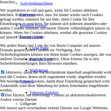
besuchen.
Aufschnittmaschinen
Wir respektieren es voll und ganz, wenn Sie Cookies ablehnen
Barbecue
möchten. Um zu vermeiden, dass Sie immer wieder nach Cookies
gefragt werden, erlauben Sie uns bitte, einen Cookie für Ihre
Einstellungen zu speichern. Sie können sich jederzeit abmelden oder
Brotkorb Etagère
andere Cookies zulassen, um unsere Dienste vollumfänglich nutzen zu
können. Wenn Sie Cookies ablehnen, werden alle gesetzten Cookies
Ereignis Gerät
auf unserer Domain entfernt.
Wir stellen Ihnen eine Liste der von Ihrem Computer auf unserer
Crepe Platte
Domain gespeicherten Cookies zur Verfügung. Aus
Sicherheitsgründen können wie Ihnen keine Cookies anzeigen, die von
anderen Domains gespeichert werden. Diese können Sie in den
Popcorn Gerät
Sicherheitseinstellungen Ihres Browsers einsehen.
Waffeleisen
Aktivieren, damit die Nachrichtenleiste dauerhaft ausgeblendet wird
und alle Cookies, denen nicht zugestimmt wurde, abgelehnt werden.
Wir benötigen zwei Cookies, damit diese Einstellung gespeichert wird.
Friteusen
Andernfalls wird diese Mitteilung bei jedem Seitenladen eingeblendet
werden.
Friteusen Zubehör
Hier klicken, um notwendige Cookies zu aktivieren/deaktivieren.
Andere externe Dienste
Grillgeräte
Wir nutzen auch verschiedene externe Dienste wie Google Webfonts,