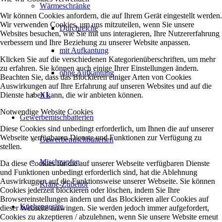
Wärmeschränke
Wir können Cookies anfordern, die auf Ihrem Gerät eingestellt werden.
Wir verwenden Cookies, um uns mitzuteilen, wenn Sie unsere
Durchreiche
Websites besuchen, wie Sie mit uns interagieren, Ihre Nutzererfahrung
verbessern und Ihre Beziehung zu unserer Website anpassen.
mit Aufkantung
Klicken Sie auf die verschiedenen Kategorienüberschriften, um mehr
zu erfahren. Sie können auch einige Ihrer Einstellungen ändern.
ohne Aufkantung
Beachten Sie, dass das Blockieren einiger Arten von Cookies
Auswirkungen auf Ihre Erfahrung auf unseren Websites und auf die
Dienste haben kann, die wir anbieten können.
XL
Notwendige Website Cookies
Gewerbemischbatterien
Diese Cookies sind unbedingt erforderlich, um Ihnen die auf unserer
Webseite verfügbaren Dienste und Funktionen zur Verfügung zu
Gewerbemischbatterien
stellen.
Mischzapfen
Da diese Cookies für die auf unserer Webseite verfügbaren Dienste
und Funktionen unbedingt erforderlich sind, hat die Ablehnung
Auswirkungen auf die Funktionsweise unserer Webseite. Sie können
Kräne-Zubehör
Cookies jederzeit blockieren oder löschen, indem Sie Ihre
Browsereinstellungen ändern und das Blockieren aller Cookies auf
Küchengeräte
dieser Webseite erzwingen. Sie werden jedoch immer aufgefordert,
Cookies zu akzeptieren / abzulehnen, wenn Sie unsere Website erneut