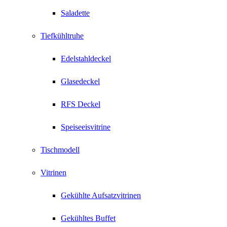
Saladette
Tiefkühltruhe
Edelstahldeckel
Glasedeckel
RFS Deckel
Speiseeisvitrine
Tischmodell
Vitrinen
Gekühlte Aufsatzvitrinen
Gekühltes Buffet