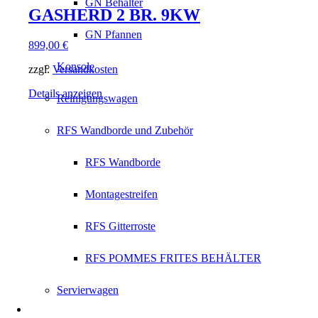
GN Behälter
GASHERD 2 BR. 9KW
GN Pfannen
899,00
€
Konsole
zzgl.
Versandkosten
Details anzeigen
Reinigungswagen
RFS Wandborde und Zubehör
RFS Wandborde
Montagestreifen
RFS Gitterroste
RFS POMMES FRITES BEHÄLTER
Servierwagen