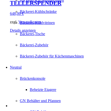
Bäckerei-Küchenmaschinen
TELLERSPENDER
Bäckerei-Kühlschränke
648,00
€
zzgl.
Versandkosten
Bäckerei-Kühlvitrinen
Details anzeigen
Bäckerei-Tische
Bäckerei-Zubehör
Bäckerei-Zubehör für Küchenmaschinen
Neutral
Brückenkonsole
Beheizte Etagere
GN Behälter und Pfannen