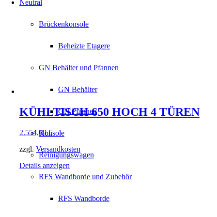
Neutral
Brückenkonsole
Beheizte Etagere
GN Behälter und Pfannen
GN Behälter
KÜHLTISCH 650 HOCH 4 TÜREN
GN Pfannen
2.554,00
€
Konsole
zzgl.
Versandkosten
Reinigungswagen
Details anzeigen
RFS Wandborde und Zubehör
RFS Wandborde