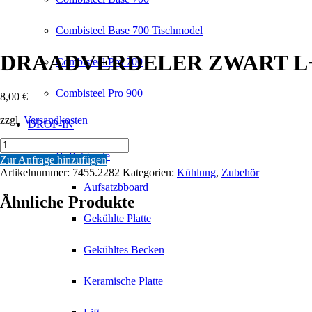
Combisteel Base 700 Tischmodel
DRAADVERDELER ZWART L+R 74
Combisteel Pro 700
Combisteel Pro 900
8,00
€
zzgl.
Versandkosten
DROP-IN
DRAADVERDELER
ZWART
Büffetgeräte
Zur Anfrage hinzufügen
L+R
Artikelnummer:
7455.2282
Kategorien:
Kühlung
,
Zubehör
7455.2230-
Aufsatzbboard
2235-
Ähnliche Produkte
2240
+
Gekühlte Platte
7455.2405-
2415
Gekühltes Becken
Menge
Keramische Platte