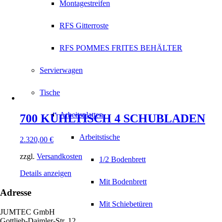
Montagestreifen
RFS Gitterroste
RFS POMMES FRITES BEHÄLTER
Servierwagen
Tische
Arbeitsplatten
700 KÜHLTISCH 4 SCHUBLADEN
Arbeitstische
2.320,00
€
zzgl.
Versandkosten
1/2 Bodenbrett
Details anzeigen
Mit Bodenbrett
Adresse
Mit Schiebetüren
JUMTEC GmbH
Gottlieb-Daimler-Str. 12