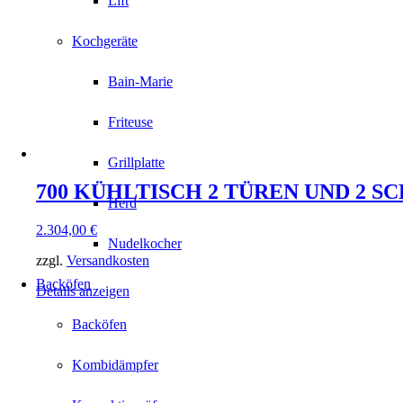
Lift
Kochgeräte
Bain-Marie
Friteuse
Grillplatte
700 KÜHLTISCH 2 TÜREN UND 2
Herd
2.304,00
€
Nudelkocher
zzgl.
Versandkosten
Backöfen
Details anzeigen
Backöfen
Kombidämpfer