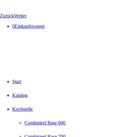
Zurück
Weiter
0
Einkaufswagen
Start
Katalog
Kochstelle
Combisteel Base 600
Combisteel Base 700