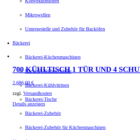
Konvektionsöfen
Mikrowellen
Untergestelle und Zubehör für Backöfen
Bäckerei
Bäckerei-Küchenmaschinen
700 KÜHLTISCH 1 TÜR UND 4 S
Bäckerei-Kühlschränke
2.686,00
€
Bäckerei-Kühlvitrinen
zzgl.
Versandkosten
Bäckerei-Tische
Details anzeigen
Bäckerei-Zubehör
Bäckerei-Zubehör für Küchenmaschinen