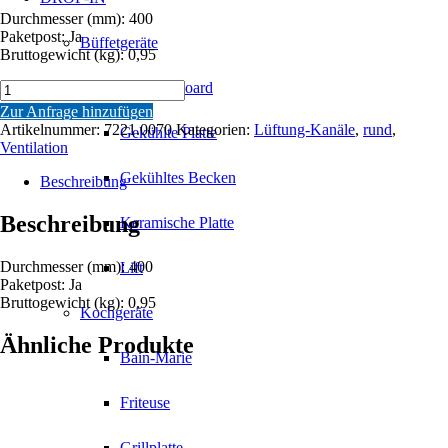
Durchmesser (mm): 400
Paketpost: Ja
Büffetgeräte
Bruttogewicht (kg): 0,95
DACHTRANSIT
Aufsatzbboard
Ø
Zur Anfrage hinzufügen
400
Artikelnummer:
7221.0070
Kategorien:
Lüftung-Kanäle
,
rund
,
Gekühlte Platte
Menge
Ventilation
Gekühltes Becken
Beschreibung
Beschreibung
Keramische Platte
Durchmesser (mm): 400
Lift
Paketpost: Ja
Bruttogewicht (kg): 0,95
Kochgeräte
Ähnliche Produkte
Bain-Marie
Friteuse
Grillplatte