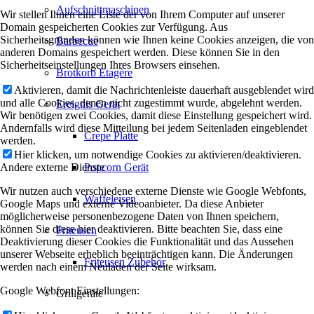
Aufschnittmaschinen
Wir stellen Ihnen eine Liste der von Ihrem Computer auf unserer
Domain gespeicherten Cookies zur Verfügung. Aus
Sicherheitsgründen können wie Ihnen keine Cookies anzeigen, die von
Barbecue
anderen Domains gespeichert werden. Diese können Sie in den
Sicherheitseinstellungen Ihres Browsers einsehen.
Brotkorb Etagère
Aktivieren, damit die Nachrichtenleiste dauerhaft ausgeblendet wird
und alle Cookies, denen nicht zugestimmt wurde, abgelehnt werden.
Ereignis Gerät
Wir benötigen zwei Cookies, damit diese Einstellung gespeichert wird.
Andernfalls wird diese Mitteilung bei jedem Seitenladen eingeblendet
Crepe Platte
werden.
Hier klicken, um notwendige Cookies zu aktivieren/deaktivieren.
Andere externe Dienste
Popcorn Gerät
Wir nutzen auch verschiedene externe Dienste wie Google Webfonts,
Waffeleisen
Google Maps und externe Videoanbieter. Da diese Anbieter
möglicherweise personenbezogene Daten von Ihnen speichern,
können Sie diese hier deaktivieren. Bitte beachten Sie, dass eine
Friteusen
Deaktivierung dieser Cookies die Funktionalität und das Aussehen
unserer Webseite erheblich beeinträchtigen kann. Die Änderungen
Friteusen Zubehör
werden nach einem Neuladen der Seite wirksam.
Google Webfont Einstellungen:
Grillgeräte