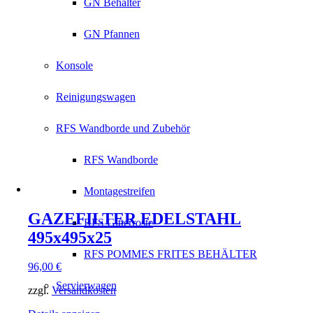
GN Behälter
GN Pfannen
Konsole
Reinigungswagen
RFS Wandborde und Zubehör
RFS Wandborde
Montagestreifen
GAZEFILTER EDELSTAHL
RFS Gitterroste
495x495x25
RFS POMMES FRITES BEHÄLTER
96,00
€
Servierwagen
zzgl.
Versandkosten