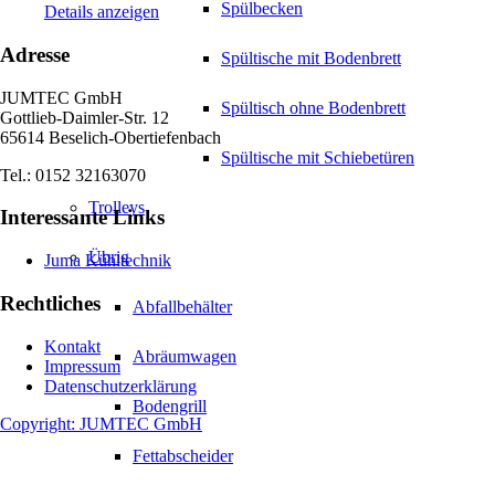
Spülbecken
Details anzeigen
Adresse
Spültische mit Bodenbrett
JUMTEC GmbH
Spültisch ohne Bodenbrett
Gottlieb-Daimler-Str. 12
65614 Beselich-Obertiefenbach
Spültische mit Schiebetüren
Tel.: 0152 32163070
Trolleys
Interessante Links
Übrig
Juma Kühltechnik
Rechtliches
Abfallbehälter
Kontakt
Abräumwagen
Impressum
Datenschutzerklärung
Bodengrill
Copyright: JUMTEC GmbH
Fettabscheider