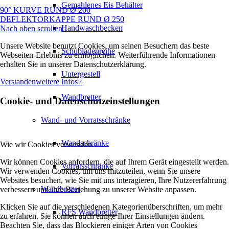
Gemahlenes Eis Behälter
90° KURVE RUND Ø 200
DEFLEKTORKAPPE RUND Ø 250
Handwaschbecken
Nach oben scrollen
Unsere Website benutzt Cookies, um seinen Besuchern das beste
Schubladenreihe
Webseiten-Erlebnis zu ermöglichen. Weiterführende Informationen
erhalten Sie in unserer Datenschutzerklärung.
Untergestell
Verstanden
weitere Infos
×
Wandbretter
Cookie- und Datenschutzeinstellungen
Wand- und Vorratsschränke
Wandschränke
Wie wir Cookies verwenden
Wir können Cookies anfordern, die auf Ihrem Gerät eingestellt werden.
Vorratsschränke
Wir verwenden Cookies, um uns mitzuteilen, wenn Sie unsere
Websites besuchen, wie Sie mit uns interagieren, Ihre Nutzererfahrung
Wandbretter
verbessern und Ihre Beziehung zu unserer Website anpassen.
Klicken Sie auf die verschiedenen Kategorienüberschriften, um mehr
RFS Wandbretter
zu erfahren. Sie können auch einige Ihrer Einstellungen ändern.
Beachten Sie, dass das Blockieren einiger Arten von Cookies