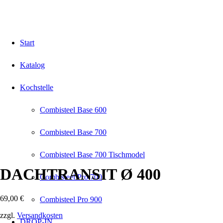
Start
Katalog
Kochstelle
Combisteel Base 600
Combisteel Base 700
Combisteel Base 700 Tischmodel
DACHTRANSIT Ø 400
Combisteel Pro 700
69,00
€
Combisteel Pro 900
zzgl.
Versandkosten
DROP-IN