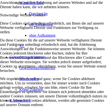
Auswirkungen auf Ihre Erfahrung auf unseren Websites und auf die
Wärmeschränke
Dienste haben kann, die wir anbieten können.
Durchreiche
Notwendige Website Cookies
Diese Cookies sind unbedingt erforderlich, um Ihnen die auf unserer
mit Aufkantung
Webseite verfügbaren Dienste und Funktionen zur Verfügung zu
stellen.
ohne Aufkantung
Da diese Cookies für die auf unserer Webseite verfügbaren Dienste
und Funktionen unbedingt erforderlich sind, hat die Ablehnung
XL
Auswirkungen auf die Funktionsweise unserer Webseite. Sie können
Cookies jederzeit blockieren oder löschen, indem Sie Ihre
Gewerbemischbatterien
Browsereinstellungen ändern und das Blockieren aller Cookies auf
dieser Webseite erzwingen. Sie werden jedoch immer aufgefordert,
Cookies zu akzeptieren / abzulehnen, wenn Sie unsere Website erneut
Gewerbemischbatterien
besuchen.
Wir respektieren es voll und ganz, wenn Sie Cookies ablehnen
Mischzapfen
möchten. Um zu vermeiden, dass Sie immer wieder nach Cookies
gefragt werden, erlauben Sie uns bitte, einen Cookie für Ihre
Kräne-Zubehör
Einstellungen zu speichern. Sie können sich jederzeit abmelden oder
andere Cookies zulassen, um unsere Dienste vollumfänglich nutzen zu
können. Wenn Sie Cookies ablehnen, werden alle gesetzten Cookies
Küchengeräte
auf unserer Domain entfernt.