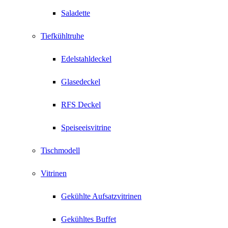
Saladette
Tiefkühltruhe
Edelstahldeckel
Glasedeckel
RFS Deckel
Speiseeisvitrine
Tischmodell
Vitrinen
Gekühlte Aufsatzvitrinen
Gekühltes Buffet