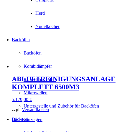
Herd
Nudelkocher
Backöfen
Backöfen
Kombidämpfer
ABLUFTREINIGUNGSANLAGE
Konvektionsöfen
KOMPLETT 6500M3
Mikrowellen
5.179,00
€
Untergestelle und Zubehör für Backöfen
zzgl.
Versandkosten
Bäckerei
Details anzeigen