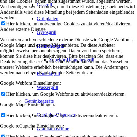
und alle Cookies, denen nicht zugestimmt wurde, abgelehnt werden.
Gasgrill
Wir benötigen zwei Cookies, damit diese Einstellung gespeichert wird.
Andernfalls wird diese Mitteilung bei jedem Seitenladen eingeblendet
werden.
Grillplatten
Hier klicken, um notwendige Cookies zu aktivieren/deaktivieren.
Andere externe Dienste
Gyrosgrill
Wir nutzen auch verschiedene externe Dienste wie Google Webfonts,
Google Maps und externe Videoanbieter. Da diese Anbieter
Hähnchengrill
möglicherweise personenbezogene Daten von Ihnen speichern,
können Sie diese hier deaktivieren. Bitte beachten Sie, dass eine
Zubehör Hähnchengrill
Deaktivierung dieser Cookies die Funktionalität und das Aussehen
unserer Webseite erheblich beeinträchtigen kann. Die Änderungen
werden nach einem Neuladen der Seite wirksam.
Kontaktgrill
Google Webfont Einstellungen:
Wassergrill
Hier klicken, um Google Webfonts zu aktivieren/deaktivieren.
Getränkegeräte
Google Maps Einstellungen:
Getränke-Dispenser
Hier klicken, um Google Maps zu aktivieren/deaktivieren.
Google reCaptcha Einstellungen:
Granitamaschine
Hier klicken, um Google reCaptcha zu aktivieren/deaktivieren.