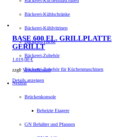
Bäckerei-Küchenmaschinen
Bäckerei-Kühlschränke
Bäckerei-Kühlvitrinen
BASE 600 EL. GRILLPLATTE
Bäckerei-Tische
GERILLT
Bäckerei-Zubehör
1.019,00
€
Bäckerei-Zubehör für Küchenmaschinen
zzgl.
Versandkosten
Details anzeigen
Neutral
Brückenkonsole
Beheizte Etagere
GN Behälter und Pfannen