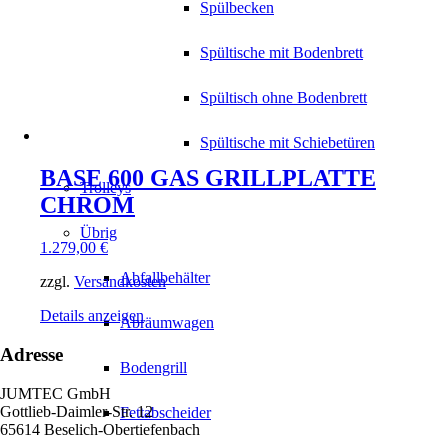
Spülbecken
Spültische mit Bodenbrett
Spültisch ohne Bodenbrett
Spültische mit Schiebetüren
BASE 600 GAS GRILLPLATTE
Trolleys
CHROM
Übrig
1.279,00
€
Abfallbehälter
zzgl.
Versandkosten
Details anzeigen
Abräumwagen
Adresse
Bodengrill
JUMTEC GmbH
Gottlieb-Daimler-Str. 12
Fettabscheider
65614 Beselich-Obertiefenbach