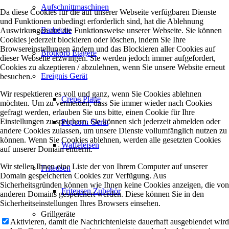
Aufschnittmaschinen
Da diese Cookies für die auf unserer Webseite verfügbaren Dienste
und Funktionen unbedingt erforderlich sind, hat die Ablehnung
Barbecue
Auswirkungen auf die Funktionsweise unserer Webseite. Sie können
Cookies jederzeit blockieren oder löschen, indem Sie Ihre
Browsereinstellungen ändern und das Blockieren aller Cookies auf
Brotkorb Etagère
dieser Webseite erzwingen. Sie werden jedoch immer aufgefordert,
Cookies zu akzeptieren / abzulehnen, wenn Sie unsere Website erneut
Ereignis Gerät
besuchen.
Wir respektieren es voll und ganz, wenn Sie Cookies ablehnen
Crepe Platte
möchten. Um zu vermeiden, dass Sie immer wieder nach Cookies
gefragt werden, erlauben Sie uns bitte, einen Cookie für Ihre
Einstellungen zu speichern. Sie können sich jederzeit abmelden oder
Popcorn Gerät
andere Cookies zulassen, um unsere Dienste vollumfänglich nutzen zu
können. Wenn Sie Cookies ablehnen, werden alle gesetzten Cookies
Waffeleisen
auf unserer Domain entfernt.
Wir stellen Ihnen eine Liste der von Ihrem Computer auf unserer
Friteusen
Domain gespeicherten Cookies zur Verfügung. Aus
Sicherheitsgründen können wie Ihnen keine Cookies anzeigen, die von
Friteusen Zubehör
anderen Domains gespeichert werden. Diese können Sie in den
Sicherheitseinstellungen Ihres Browsers einsehen.
Grillgeräte
Aktivieren, damit die Nachrichtenleiste dauerhaft ausgeblendet wird