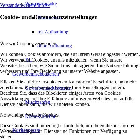
Wärmeschränke
Verstanden
weitere Infos
×
Cookie- und Datenschutzeinstellungen
Durchreiche
mit Aufkantung
Wie wir Cookies verwenden
ohne Aufkantung
Wir können Cookies anfordern, die auf Ihrem Gerät eingestellt werden.
Wir verwenden Cookies, um uns mitzuteilen, wenn Sie unsere
XL
Websites besuchen, wie Sie mit uns interagieren, Ihre Nutzererfahrung
verbessern und Ihre Beziehung zu unserer Website anpassen.
Gewerbemischbatterien
Klicken Sie auf die verschiedenen Kategorienüberschriften, um mehr
zu erfahren. Sie können auch einige Ihrer Einstellungen ändern.
Gewerbemischbatterien
Beachten Sie, dass das Blockieren einiger Arten von Cookies
Auswirkungen auf Ihre Erfahrung auf unseren Websites und auf die
Mischzapfen
Dienste haben kann, die wir anbieten können.
Notwendige Website Cookies
Kräne-Zubehör
Diese Cookies sind unbedingt erforderlich, um Ihnen die auf unserer
Küchengeräte
Webseite verfügbaren Dienste und Funktionen zur Verfügung zu
stellen.