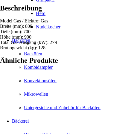
Beschreibung
Herd
Model Gas / Elektro: Gas
Breite (mm): 800
Nudelkocher
Tiefe (mm): 700
Höhe (mm): 900
Backöfen
Total Gas Ausgang (kW): 2×9
Bruttogewicht (kg): 128
Backöfen
Ähnliche Produkte
Kombidämpfer
Konvektionsöfen
Mikrowellen
Untergestelle und Zubehör für Backöfen
Bäckerei