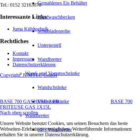
Gemahlenes Eis Behälter
Tel.: 0152 32163070
Interessante Links
Handwaschbecken
Juma Kühltechnik
Schubladenreihe
Rechtliches
Untergestell
Kontakt
Impressum
Wandbretter
Datenschutzerklärung
Wand- und Vorratsschränke
Copyright: JUMTEC GmbH
Wandschränke
BASE 700 GASHERD 2 BR.
BASE 700
Vorratsschränke
FRITEUSE GAS 1X15L
Nach oben scrollen
Wandbretter
Unsere Website benutzt Cookies, um seinen Besuchern das beste
Webseiten-Erlebnis zu ermöglichen. Weiterführende Informationen
RFS Wandbretter
erhalten Sie in unserer Datenschutzerklärung.