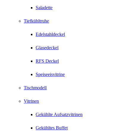
Saladette
Tiefkühltruhe
Edelstahldeckel
Glasedeckel
RFS Deckel
Speiseeisvitrine
Tischmodell
Vitrinen
Gekühlte Aufsatzvitrinen
Gekühltes Buffet