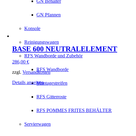
GN Behälter
GN Pfannen
Konsole
Reinigungswagen
BASE 600 NEUTRALELEMENT
RFS Wandborde und Zubehör
286,00
€
RFS Wandborde
zzgl.
Versandkosten
Details anzeigen
Montagestreifen
RFS Gitterroste
RFS POMMES FRITES BEHÄLTER
Servierwagen