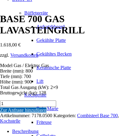
Büffetgeräte
BASE 700 GAS
Aufsatzbboard
LAVASTEINGRILL
Gekühlte Platte
1.618,00
€
Gekühltes Becken
zzgl.
Versandkosten
Model Gas / Elektro: Gas
Keramische Platte
Breite (mm): 800
Tiefe (mm): 700
Lift
Höhe (mm): 900
Total Gas Ausgang (kW): 2×9
Bruttogewicht (kg): 128
Kochgeräte
BASE
700
Bain-Marie
Zur Anfrage hinzufügen
GAS
Artikelnummer:
7178.0500
Kategorien:
Combisteel Base 700
,
LAVASTEINGRILL
Kochstelle
Friteuse
Menge
Beschreibung
Grillplatte