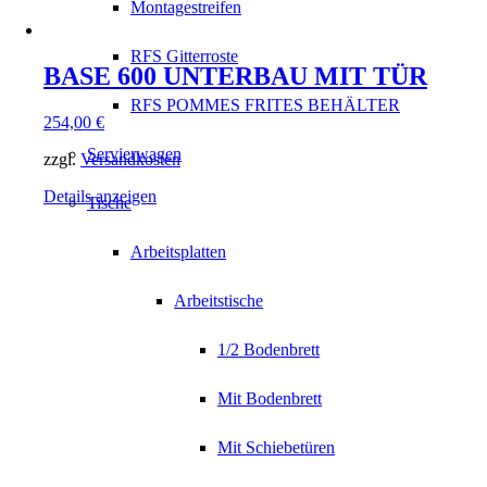
Montagestreifen
RFS Gitterroste
BASE 600 UNTERBAU MIT TÜR
RFS POMMES FRITES BEHÄLTER
254,00
€
Servierwagen
zzgl.
Versandkosten
Details anzeigen
Tische
Arbeitsplatten
Arbeitstische
1/2 Bodenbrett
Mit Bodenbrett
Mit Schiebetüren