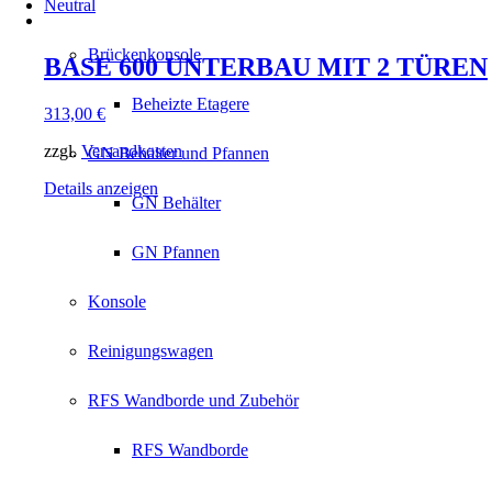
Neutral
Brückenkonsole
BASE 600 UNTERBAU MIT 2 TÜREN
Beheizte Etagere
313,00
€
zzgl.
Versandkosten
GN Behälter und Pfannen
Details anzeigen
GN Behälter
GN Pfannen
Konsole
Reinigungswagen
RFS Wandborde und Zubehör
RFS Wandborde