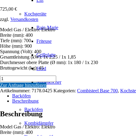
Lift
725,00
€
Kochgeräte
zzgl.
Versandkosten
Bain-Marie
Model Gas / Elektro: Elektro
Breite (mm): 400
Tiefe (mm): 700
Friteuse
Höhe (mm): 900
Spannung (Volt): 400
Grillplatte
Gesamtleistung (kW): 1x 2,25 / 1x 1,85
Durchmesser obere Platte (Ø mm): 1x 180 / 1x 230
Bruttogewicht (kg): 45
Herd
BASE
Nudelkocher
700
Zur Anfrage hinzufügen
ELEKTROHERD
Artikelnummer:
7178.0425
Kategorien:
Combisteel Base 700
,
Kochste
2
Backöfen
PLATTEN
Beschreibung
Menge
Backöfen
Beschreibung
Kombidämpfer
Model Gas / Elektro: Elektro
Breite (mm): 400