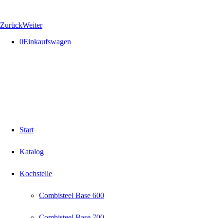
Zurück
Weiter
0
Einkaufswagen
Start
Katalog
Kochstelle
Combisteel Base 600
Combisteel Base 700