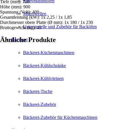
Konvektionsöfen
Tiefe (mm): 700
Höhe (mm): 900
Spannung (Volt): 400
Mikrowellen
Gesamtleistung (kW): 1x 2,25 / 1x 1,85
Durchmesser obere Platte (Ø mm): 1x 180 / 1x 230
Untergestelle und Zubehör für Backöfen
Bruttogewicht (kg): 45
Ähnliche Produkte
Bäckerei
Bäckerei-Küchenmaschinen
Bäckerei-Kühlschränke
Bäckerei-Kühlvitrinen
Bäckerei-Tische
Bäckerei-Zubehör
Bäckerei-Zubehör für Küchenmaschinen