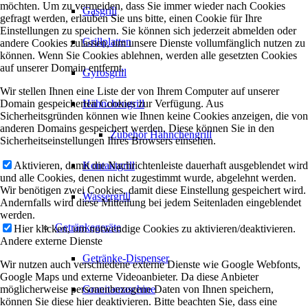
möchten. Um zu vermeiden, dass Sie immer wieder nach Cookies
Gasgrill
gefragt werden, erlauben Sie uns bitte, einen Cookie für Ihre
Einstellungen zu speichern. Sie können sich jederzeit abmelden oder
Grillplatten
andere Cookies zulassen, um unsere Dienste vollumfänglich nutzen zu
können. Wenn Sie Cookies ablehnen, werden alle gesetzten Cookies
auf unserer Domain entfernt.
Gyrosgrill
Wir stellen Ihnen eine Liste der von Ihrem Computer auf unserer
Domain gespeicherten Cookies zur Verfügung. Aus
Hähnchengrill
Sicherheitsgründen können wie Ihnen keine Cookies anzeigen, die von
anderen Domains gespeichert werden. Diese können Sie in den
Zubehör Hähnchengrill
Sicherheitseinstellungen Ihres Browsers einsehen.
Aktivieren, damit die Nachrichtenleiste dauerhaft ausgeblendet wird
Kontaktgrill
und alle Cookies, denen nicht zugestimmt wurde, abgelehnt werden.
Wir benötigen zwei Cookies, damit diese Einstellung gespeichert wird.
Wassergrill
Andernfalls wird diese Mitteilung bei jedem Seitenladen eingeblendet
werden.
Getränkegeräte
Hier klicken, um notwendige Cookies zu aktivieren/deaktivieren.
Andere externe Dienste
Getränke-Dispenser
Wir nutzen auch verschiedene externe Dienste wie Google Webfonts,
Google Maps und externe Videoanbieter. Da diese Anbieter
möglicherweise personenbezogene Daten von Ihnen speichern,
Granitamaschine
können Sie diese hier deaktivieren. Bitte beachten Sie, dass eine