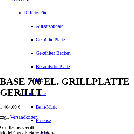
Büffetgeräte
Aufsatzbboard
Gekühlte Platte
Gekühltes Becken
Keramische Platte
BASE 700 EL. GRILLPLATTE
Lift
GERILLT
Kochgeräte
1.404,00
€
Bain-Marie
zzgl.
Versandkosten
Friteuse
Grillfläche: Gerillt
Model Gas / Elektro: Elektro
Grillplatte