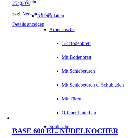
Tische
254,00
€
zzgl.
Versandkosten
Arbeitsplatten
Details anzeigen
Arbeitstische
1/2 Bodenbrett
Mit Bodenbrett
Mit Schiebetüren
Mit Schiebetüren u. Schubladen
Mit Türen
Offener Unterbau
Spültische
BASE 600 EL. NUDELKOCHER