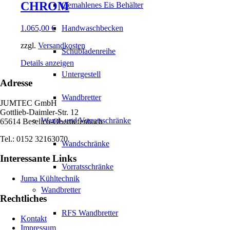
CHROM
Gemahlenes Eis Behälter
1.065,00
€
Handwaschbecken
zzgl.
Versandkosten
Schubladenreihe
Details anzeigen
Untergestell
Adresse
Wandbretter
JUMTEC GmbH
Gottlieb-Daimler-Str. 12
Wand- und Vorratsschränke
65614 Beselich-Obertiefenbach
Tel.: 0152 32163070
Wandschränke
Interessante Links
Vorratsschränke
Juma Kühltechnik
Wandbretter
Rechtliches
RFS Wandbretter
Kontakt
Impressum