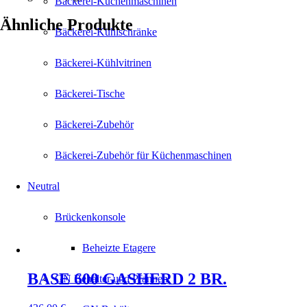
Bäckerei-Küchenmaschinen
Ähnliche Produkte
Bäckerei-Kühlschränke
Bäckerei-Kühlvitrinen
Bäckerei-Tische
Bäckerei-Zubehör
Bäckerei-Zubehör für Küchenmaschinen
Neutral
Brückenkonsole
Beheizte Etagere
BASE 600 GASHERD 2 BR.
GN Behälter und Pfannen