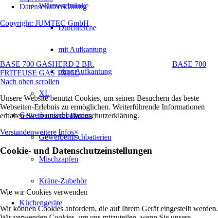
Wärmeschränke
Datenschutzerklärung
Copyright: JUMTEC GmbH
Durchreiche
mit Aufkantung
BASE 700 GASHERD 2 BR.
BASE 700
ohne Aufkantung
FRITEUSE GAS 1X15L
Nach oben scrollen
XL
Unsere Website benutzt Cookies, um seinen Besuchern das beste
Webseiten-Erlebnis zu ermöglichen. Weiterführende Informationen
Gewerbemischbatterien
erhalten Sie in unserer Datenschutzerklärung.
Verstanden
weitere Infos
×
Gewerbemischbatterien
Cookie- und Datenschutzeinstellungen
Mischzapfen
Kräne-Zubehör
Wie wir Cookies verwenden
Küchengeräte
Wir können Cookies anfordern, die auf Ihrem Gerät eingestellt werden.
Wir verwenden Cookies, um uns mitzuteilen, wenn Sie unsere