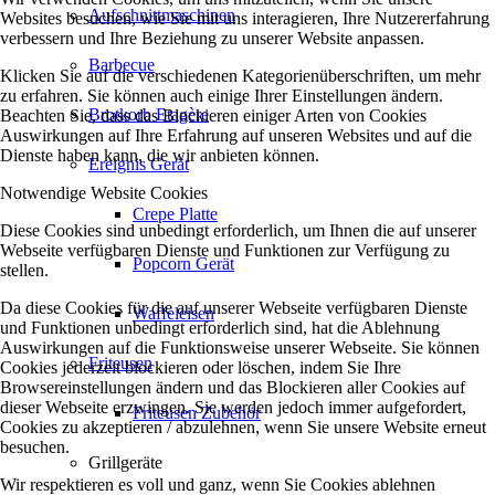
Aufschnittmaschinen
Websites besuchen, wie Sie mit uns interagieren, Ihre Nutzererfahrung
verbessern und Ihre Beziehung zu unserer Website anpassen.
Barbecue
Klicken Sie auf die verschiedenen Kategorienüberschriften, um mehr
zu erfahren. Sie können auch einige Ihrer Einstellungen ändern.
Brotkorb Etagère
Beachten Sie, dass das Blockieren einiger Arten von Cookies
Auswirkungen auf Ihre Erfahrung auf unseren Websites und auf die
Dienste haben kann, die wir anbieten können.
Ereignis Gerät
Notwendige Website Cookies
Crepe Platte
Diese Cookies sind unbedingt erforderlich, um Ihnen die auf unserer
Webseite verfügbaren Dienste und Funktionen zur Verfügung zu
Popcorn Gerät
stellen.
Da diese Cookies für die auf unserer Webseite verfügbaren Dienste
Waffeleisen
und Funktionen unbedingt erforderlich sind, hat die Ablehnung
Auswirkungen auf die Funktionsweise unserer Webseite. Sie können
Friteusen
Cookies jederzeit blockieren oder löschen, indem Sie Ihre
Browsereinstellungen ändern und das Blockieren aller Cookies auf
dieser Webseite erzwingen. Sie werden jedoch immer aufgefordert,
Friteusen Zubehör
Cookies zu akzeptieren / abzulehnen, wenn Sie unsere Website erneut
besuchen.
Grillgeräte
Wir respektieren es voll und ganz, wenn Sie Cookies ablehnen