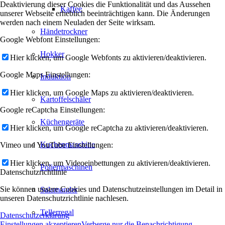
Deaktivierung dieser Cookies die Funktionalität und das Aussehen
Kaffee
unserer Webseite erheblich beeinträchtigen kann. Die Änderungen
werden nach einem Neuladen der Seite wirksam.
Händetrockner
Google Webfont Einstellungen:
Hokker
Hier klicken, um Google Webfonts zu aktivieren/deaktivieren.
Google Maps Einstellungen:
Induktion
Hier klicken, um Google Maps zu aktivieren/deaktivieren.
Kartoffelschäler
Google reCaptcha Einstellungen:
Küchengeräte
Hier klicken, um Google reCaptcha zu aktivieren/deaktivieren.
Kuchenmaschine
Vimeo und YouTube Einstellungen:
Hier klicken, um Videoeinbettungen zu aktivieren/deaktivieren.
Poliermaschinen
Datenschutzrichtlinie
Sie können unsere Cookies und Datenschutzeinstellungen im Detail in
Salamander
unseren Datenschutzrichtlinie nachlesen.
Tellerregal
Datenschutzerklärung
Einstellungen akzeptieren
Verberge nur die Benachrichtigung