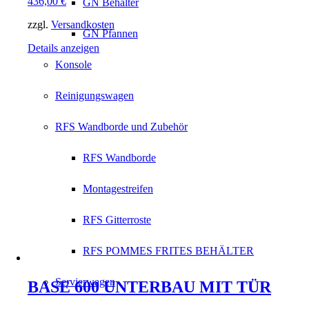
436,00
€
GN Behälter
zzgl.
Versandkosten
GN Pfannen
Details anzeigen
Konsole
Reinigungswagen
RFS Wandborde und Zubehör
RFS Wandborde
Montagestreifen
RFS Gitterroste
RFS POMMES FRITES BEHÄLTER
Servierwagen
BASE 600 UNTERBAU MIT TÜR