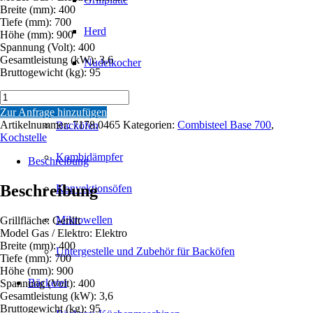
Breite (mm): 400
Tiefe (mm): 700
Herd
Höhe (mm): 900
Spannung (Volt): 400
Gesamtleistung (kW): 3,6
Nudelkocher
Bruttogewicht (kg): 95
Backöfen
BASE
700
Zur Anfrage hinzufügen
EL.
Artikelnummer:
7178.0465
Kategorien:
Combisteel Base 700
,
Backöfen
GRILLPLATTE
Kochstelle
GERILLT
Kombidämpfer
Menge
Beschreibung
Beschreibung
Konvektionsöfen
Mikrowellen
Grillfläche: Gerillt
Model Gas / Elektro: Elektro
Breite (mm): 400
Untergestelle und Zubehör für Backöfen
Tiefe (mm): 700
Höhe (mm): 900
Bäckerei
Spannung (Volt): 400
Gesamtleistung (kW): 3,6
Bruttogewicht (kg): 95