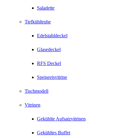
Saladette
Tiefkühltruhe
Edelstahldeckel
Glasedeckel
RFS Deckel
Speiseeisvitrine
Tischmodell
Vitrinen
Gekühlte Aufsatzvitrinen
Gekühltes Buffet