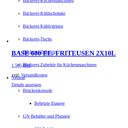
Bäckerei-Küchenmaschinen
Bäckerei-Kühlschränke
Bäckerei-Kühlvitrinen
Bäckerei-Tische
BASE 600 EL. FRITEUSEN 2X10L
Bäckerei-Zubehör
Bäckerei-Zubehör für Küchenmaschinen
1.565,00
€
zzgl.
Versandkosten
Neutral
Details anzeigen
Brückenkonsole
Beheizte Etagere
GN Behälter und Pfannen