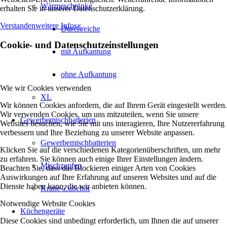
Wärmeschränke
erhalten Sie in unserer Datenschutzerklärung.
Verstanden
weitere Infos
×
Durchreiche
Cookie- und Datenschutzeinstellungen
mit Aufkantung
ohne Aufkantung
Wie wir Cookies verwenden
XL
Wir können Cookies anfordern, die auf Ihrem Gerät eingestellt werden.
Wir verwenden Cookies, um uns mitzuteilen, wenn Sie unsere
Gewerbemischbatterien
Websites besuchen, wie Sie mit uns interagieren, Ihre Nutzererfahrung
verbessern und Ihre Beziehung zu unserer Website anpassen.
Gewerbemischbatterien
Klicken Sie auf die verschiedenen Kategorienüberschriften, um mehr
zu erfahren. Sie können auch einige Ihrer Einstellungen ändern.
Mischzapfen
Beachten Sie, dass das Blockieren einiger Arten von Cookies
Auswirkungen auf Ihre Erfahrung auf unseren Websites und auf die
Dienste haben kann, die wir anbieten können.
Kräne-Zubehör
Notwendige Website Cookies
Küchengeräte
Diese Cookies sind unbedingt erforderlich, um Ihnen die auf unserer