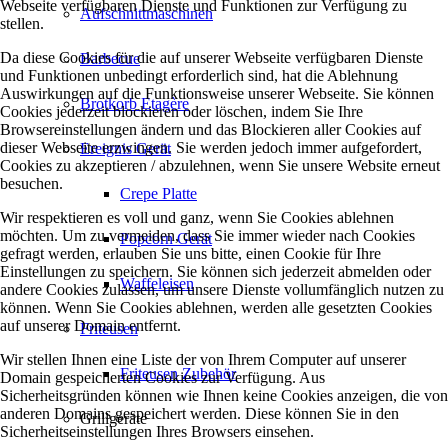
Webseite verfügbaren Dienste und Funktionen zur Verfügung zu
Aufschnittmaschinen
stellen.
Da diese Cookies für die auf unserer Webseite verfügbaren Dienste
Barbecue
und Funktionen unbedingt erforderlich sind, hat die Ablehnung
Auswirkungen auf die Funktionsweise unserer Webseite. Sie können
Brotkorb Etagère
Cookies jederzeit blockieren oder löschen, indem Sie Ihre
Browsereinstellungen ändern und das Blockieren aller Cookies auf
dieser Webseite erzwingen. Sie werden jedoch immer aufgefordert,
Ereignis Gerät
Cookies zu akzeptieren / abzulehnen, wenn Sie unsere Website erneut
besuchen.
Crepe Platte
Wir respektieren es voll und ganz, wenn Sie Cookies ablehnen
möchten. Um zu vermeiden, dass Sie immer wieder nach Cookies
Popcorn Gerät
gefragt werden, erlauben Sie uns bitte, einen Cookie für Ihre
Einstellungen zu speichern. Sie können sich jederzeit abmelden oder
Waffeleisen
andere Cookies zulassen, um unsere Dienste vollumfänglich nutzen zu
können. Wenn Sie Cookies ablehnen, werden alle gesetzten Cookies
auf unserer Domain entfernt.
Friteusen
Wir stellen Ihnen eine Liste der von Ihrem Computer auf unserer
Friteusen Zubehör
Domain gespeicherten Cookies zur Verfügung. Aus
Sicherheitsgründen können wie Ihnen keine Cookies anzeigen, die von
anderen Domains gespeichert werden. Diese können Sie in den
Grillgeräte
Sicherheitseinstellungen Ihres Browsers einsehen.