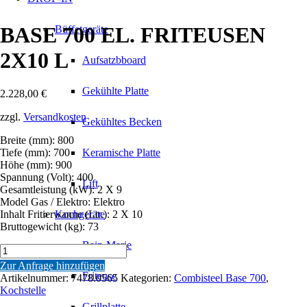
BASE 700 EL. FRITEUSEN
Büffetgeräte
2X10 L
Aufsatzbboard
Gekühlte Platte
2.228,00
€
zzgl.
Versandkosten
Gekühltes Becken
Breite (mm): 800
Tiefe (mm): 700
Keramische Platte
Höhe (mm): 900
Spannung (Volt): 400
Lift
Gesamtleistung (kW): 2 X 9
Model Gas / Elektro: Elektro
Inhalt Fritierwanne (Ltr.): 2 X 10
Kochgeräte
Bruttogewicht (kg): 73
Bain-Marie
BASE
700
Zur Anfrage hinzufügen
EL.
Friteuse
Artikelnummer:
7478.0565
Kategorien:
Combisteel Base 700
,
FRITEUSEN
Kochstelle
2X10
Grillplatte