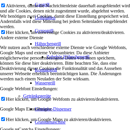
Gasgrill
Aktivieren, damit die Nachrichtenleiste dauerhaft ausgeblendet wird
und alle Cookies, denen nicht zugestimmt wurde, abgelehnt werden.
Wir benötigen zwei Cookies, damit diese Einstellung gespeichert wird.
Grillplatten
Andernfalls wird diese Mitteilung bei jedem Seitenladen eingeblendet
werden.
Gyrosgrill
Hier klicken, um notwendige Cookies zu aktivieren/deaktivieren.
Andere externe Dienste
Hähnchengrill
Wir nutzen auch verschiedene externe Dienste wie Google Webfonts,
Google Maps und externe Videoanbieter. Da diese Anbieter
Zubehör Hähnchengrill
möglicherweise personenbezogene Daten von Ihnen speichern,
können Sie diese hier deaktivieren. Bitte beachten Sie, dass eine
Deaktivierung dieser Cookies die Funktionalität und das Aussehen
Kontaktgrill
unserer Webseite erheblich beeinträchtigen kann. Die Änderungen
werden nach einem Neuladen der Seite wirksam.
Wassergrill
Google Webfont Einstellungen:
Getränkegeräte
Hier klicken, um Google Webfonts zu aktivieren/deaktivieren.
Google Maps Einstellungen:
Getränke-Dispenser
Hier klicken, um Google Maps zu aktivieren/deaktivieren.
Granitamaschine
Google reCaptcha Einstellungen: