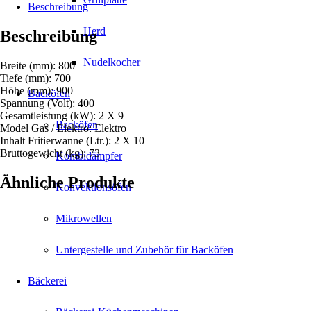
L
Beschreibung
Menge
Herd
Beschreibung
Nudelkocher
Breite (mm): 800
Tiefe (mm): 700
Höhe (mm): 900
Backöfen
Spannung (Volt): 400
Gesamtleistung (kW): 2 X 9
Backöfen
Model Gas / Elektro: Elektro
Inhalt Fritierwanne (Ltr.): 2 X 10
Bruttogewicht (kg): 73
Kombidämpfer
Ähnliche Produkte
Konvektionsöfen
Mikrowellen
Untergestelle und Zubehör für Backöfen
Bäckerei