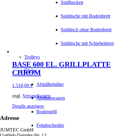
Spülbecken
Spültische mit Bodenbrett
Spültisch ohne Bodenbrett
Spültische mit Schiebetüren
Trolleys
BASE 600 EL. GRILLPLATTE
Übrig
CHROM
Abfallbehälter
1.518,00
€
zzgl.
Versandkosten
Abräumwagen
Details anzeigen
Bodengrill
Adresse
Fettabscheider
JUMTEC GmbH
Gottlieb-Daimler-Str. 12