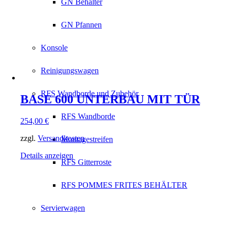
GN Behälter
GN Pfannen
Konsole
Reinigungswagen
RFS Wandborde und Zubehör
BASE 600 UNTERBAU MIT TÜR
RFS Wandborde
254,00
€
zzgl.
Versandkosten
Montagestreifen
Details anzeigen
RFS Gitterroste
RFS POMMES FRITES BEHÄLTER
Servierwagen