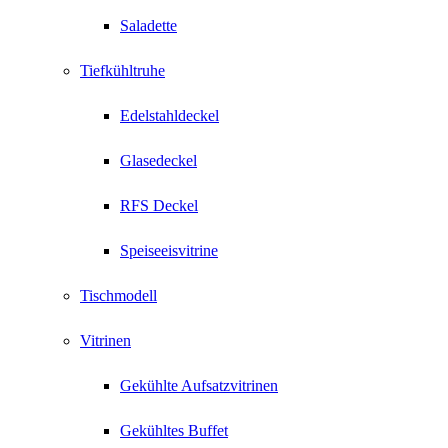
Saladette
Tiefkühltruhe
Edelstahldeckel
Glasedeckel
RFS Deckel
Speiseeisvitrine
Tischmodell
Vitrinen
Gekühlte Aufsatzvitrinen
Gekühltes Buffet