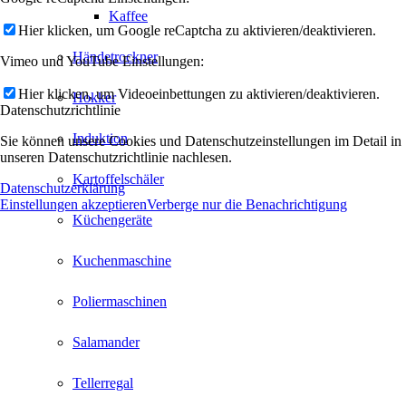
Kaffee
Hier klicken, um Google reCaptcha zu aktivieren/deaktivieren.
Händetrockner
Vimeo und YouTube Einstellungen:
Hier klicken, um Videoeinbettungen zu aktivieren/deaktivieren.
Hokker
Datenschutzrichtlinie
Induktion
Sie können unsere Cookies und Datenschutzeinstellungen im Detail in
unseren Datenschutzrichtlinie nachlesen.
Kartoffelschäler
Datenschutzerklärung
Einstellungen akzeptieren
Verberge nur die Benachrichtigung
Küchengeräte
Kuchenmaschine
Poliermaschinen
Salamander
Tellerregal