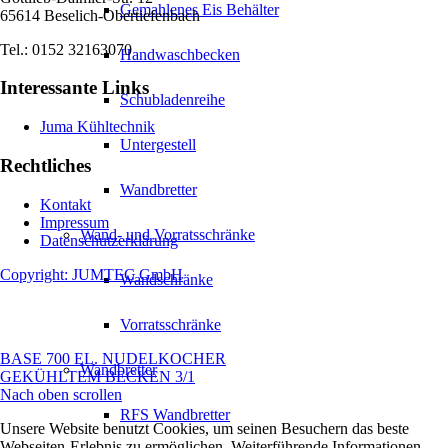
Gemahlenes Eis Behälter
65614 Beselich-Obertiefenbach
Tel.: 0152 32163070
Handwaschbecken
Interessante Links
Schubladenreihe
Juma Kühltechnik
Untergestell
Rechtliches
Wandbretter
Kontakt
Impressum
Wand- und Vorratsschränke
Datenschutzerklärung
Copyright: JUMTEC GmbH
Wandschränke
Vorratsschränke
BASE 700 EL. NUDELKOCHER
Wandbretter
GEKÜHLTEM BECKEN 3/1
Nach oben scrollen
RFS Wandbretter
Unsere Website benutzt Cookies, um seinen Besuchern das beste
Webseiten-Erlebnis zu ermöglichen. Weiterführende Informationen