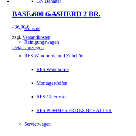
GN Behälter
BASE 600 GASHERD 2 BR.
GN Pfannen
436,00
€
Konsole
zzgl.
Versandkosten
Reinigungswagen
Details anzeigen
RFS Wandborde und Zubehör
RFS Wandborde
Montagestreifen
RFS Gitterroste
RFS POMMES FRITES BEHÄLTER
Servierwagen