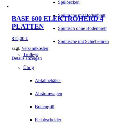
Spülbecken
Spültische mit Bodenbrett
BASE 600 ELEKTROHERD 4
PLATTEN
Spültisch ohne Bodenbrett
815,00
€
Spültische mit Schiebetüren
zzgl.
Versandkosten
Trolleys
Details anzeigen
Übrig
Abfallbehälter
Abräumwagen
Bodengrill
Fettabscheider