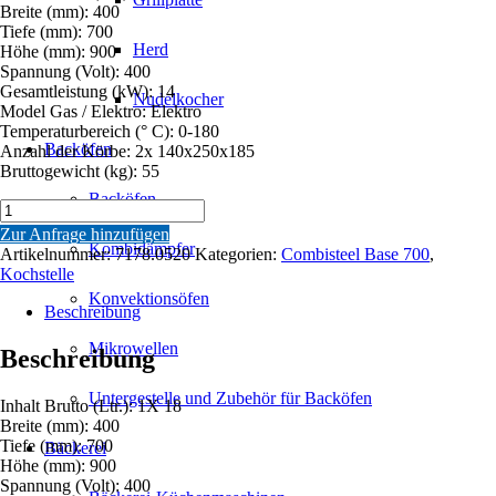
Breite (mm): 400
Tiefe (mm): 700
Herd
Höhe (mm): 900
Spannung (Volt): 400
Gesamtleistung (kW): 14
Nudelkocher
Model Gas / Elektro: Elektro
Temperaturbereich (° C): 0-180
Backöfen
Anzahl der Körbe: 2x 140x250x185
Bruttogewicht (kg): 55
Backöfen
BASE
700
Zur Anfrage hinzufügen
EL.
Kombidämpfer
Artikelnummer:
7178.0520
Kategorien:
Combisteel Base 700
,
FRITEUSEN
Kochstelle
1X18L
Konvektionsöfen
Menge
Beschreibung
Mikrowellen
Beschreibung
Untergestelle und Zubehör für Backöfen
Inhalt Brutto (Ltr.): 1X 18
Breite (mm): 400
Tiefe (mm): 700
Bäckerei
Höhe (mm): 900
Spannung (Volt): 400