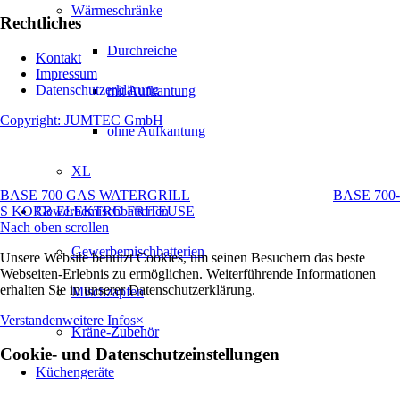
Wärmeschränke
Rechtliches
Durchreiche
Kontakt
Impressum
Datenschutzerklärung
mit Aufkantung
Copyright: JUMTEC GmbH
ohne Aufkantung
XL
BASE 700 GAS WATERGRILL
BASE 700-
S KORB ELEKTRO FRITEUSE
Gewerbemischbatterien
Nach oben scrollen
Gewerbemischbatterien
Unsere Website benutzt Cookies, um seinen Besuchern das beste
Webseiten-Erlebnis zu ermöglichen. Weiterführende Informationen
erhalten Sie in unserer Datenschutzerklärung.
Mischzapfen
Verstanden
weitere Infos
×
Kräne-Zubehör
Cookie- und Datenschutzeinstellungen
Küchengeräte