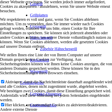
dieser Webseite erzwingen. Sie werden jedoch immer aufgefordert,
Gasgrill
Cookies zu akzeptieren / abzulehnen, wenn Sie unsere Website erneut
besuchen.
Grillplatten
Wir respektieren es voll und ganz, wenn Sie Cookies ablehnen
möchten. Um zu vermeiden, dass Sie immer wieder nach Cookies
Gyrosgrill
gefragt werden, erlauben Sie uns bitte, einen Cookie für Ihre
Einstellungen zu speichern. Sie können sich jederzeit abmelden oder
andere Cookies zulassen, um unsere Dienste vollumfänglich nutzen zu
Hähnchengrill
können. Wenn Sie Cookies ablehnen, werden alle gesetzten Cookies
auf unserer Domain entfernt.
Zubehör Hähnchengrill
Wir stellen Ihnen eine Liste der von Ihrem Computer auf unserer
Domain gespeicherten Cookies zur Verfügung. Aus
Kontaktgrill
Sicherheitsgründen können wie Ihnen keine Cookies anzeigen, die von
anderen Domains gespeichert werden. Diese können Sie in den
Wassergrill
Sicherheitseinstellungen Ihres Browsers einsehen.
Aktivieren, damit die Nachrichtenleiste dauerhaft ausgeblendet wird
Getränkegeräte
und alle Cookies, denen nicht zugestimmt wurde, abgelehnt werden.
Wir benötigen zwei Cookies, damit diese Einstellung gespeichert wird.
Getränke-Dispenser
Andernfalls wird diese Mitteilung bei jedem Seitenladen eingeblendet
werden.
Hier klicken, um notwendige Cookies zu aktivieren/deaktivieren.
Granitamaschine
Andere externe Dienste