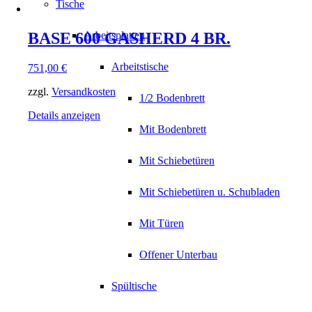
Tische
BASE 600 GASHERD 4 BR.
Arbeitsplatten
Arbeitstische
751,00
€
zzgl.
Versandkosten
1/2 Bodenbrett
Details anzeigen
Mit Bodenbrett
Mit Schiebetüren
Mit Schiebetüren u. Schubladen
Mit Türen
Offener Unterbau
Spültische