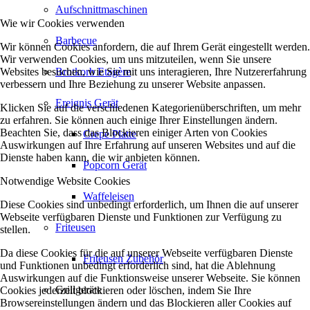
Aufschnittmaschinen
Wie wir Cookies verwenden
Barbecue
Wir können Cookies anfordern, die auf Ihrem Gerät eingestellt werden.
Wir verwenden Cookies, um uns mitzuteilen, wenn Sie unsere
Websites besuchen, wie Sie mit uns interagieren, Ihre Nutzererfahrung
Brotkorb Etagère
verbessern und Ihre Beziehung zu unserer Website anpassen.
Ereignis Gerät
Klicken Sie auf die verschiedenen Kategorienüberschriften, um mehr
zu erfahren. Sie können auch einige Ihrer Einstellungen ändern.
Beachten Sie, dass das Blockieren einiger Arten von Cookies
Crepe Platte
Auswirkungen auf Ihre Erfahrung auf unseren Websites und auf die
Dienste haben kann, die wir anbieten können.
Popcorn Gerät
Notwendige Website Cookies
Waffeleisen
Diese Cookies sind unbedingt erforderlich, um Ihnen die auf unserer
Webseite verfügbaren Dienste und Funktionen zur Verfügung zu
Friteusen
stellen.
Da diese Cookies für die auf unserer Webseite verfügbaren Dienste
Friteusen Zubehör
und Funktionen unbedingt erforderlich sind, hat die Ablehnung
Auswirkungen auf die Funktionsweise unserer Webseite. Sie können
Grillgeräte
Cookies jederzeit blockieren oder löschen, indem Sie Ihre
Browsereinstellungen ändern und das Blockieren aller Cookies auf