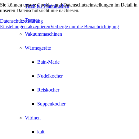
Sie können unsere Cookies und Datenschutzeinstellungen im Detail in
Tisch für Pfannkuchen
unseren Datenschutzrichtlinie nachlesen.
Toaster
Datenschutzerklärung
Einstellungen akzeptieren
Verberge nur die Benachrichtigung
Vakuummaschinen
Wärmegeräte
Bain-Marie
Nudelkocher
Reiskocher
Suppenkocher
Vitrinen
kalt