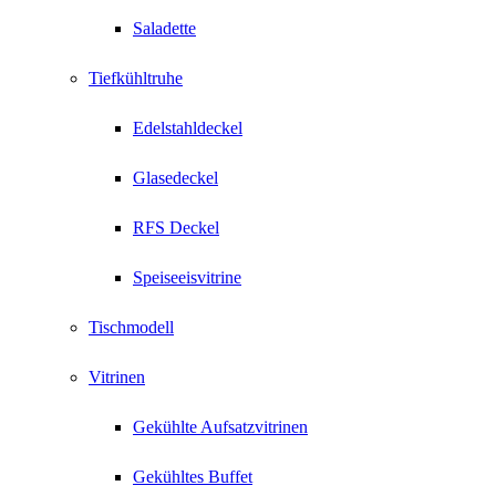
Saladette
Tiefkühltruhe
Edelstahldeckel
Glasedeckel
RFS Deckel
Speiseeisvitrine
Tischmodell
Vitrinen
Gekühlte Aufsatzvitrinen
Gekühltes Buffet