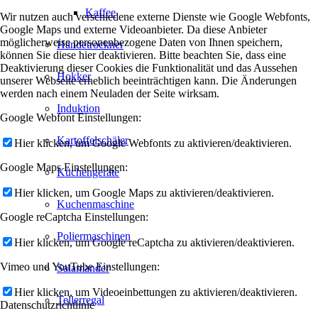
Kaffee
Wir nutzen auch verschiedene externe Dienste wie Google Webfonts,
Google Maps und externe Videoanbieter. Da diese Anbieter
möglicherweise personenbezogene Daten von Ihnen speichern,
Händetrockner
können Sie diese hier deaktivieren. Bitte beachten Sie, dass eine
Deaktivierung dieser Cookies die Funktionalität und das Aussehen
Hokker
unserer Webseite erheblich beeinträchtigen kann. Die Änderungen
werden nach einem Neuladen der Seite wirksam.
Induktion
Google Webfont Einstellungen:
Kartoffelschäler
Hier klicken, um Google Webfonts zu aktivieren/deaktivieren.
Google Maps Einstellungen:
Küchengeräte
Hier klicken, um Google Maps zu aktivieren/deaktivieren.
Kuchenmaschine
Google reCaptcha Einstellungen:
Poliermaschinen
Hier klicken, um Google reCaptcha zu aktivieren/deaktivieren.
Vimeo und YouTube Einstellungen:
Salamander
Hier klicken, um Videoeinbettungen zu aktivieren/deaktivieren.
Tellerregal
Datenschutzrichtlinie