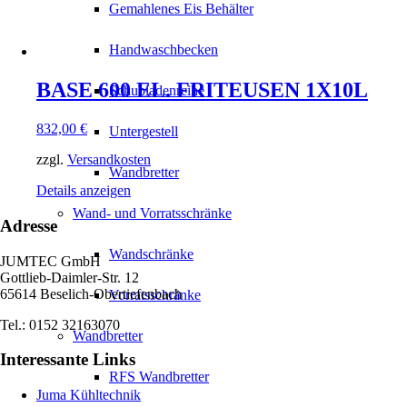
Gemahlenes Eis Behälter
Handwaschbecken
BASE 600 EL. FRITEUSEN 1X10L
Schubladenreihe
832,00
€
Untergestell
zzgl.
Versandkosten
Wandbretter
Details anzeigen
Wand- und Vorratsschränke
Adresse
Wandschränke
JUMTEC GmbH
Gottlieb-Daimler-Str. 12
65614 Beselich-Obertiefenbach
Vorratsschränke
Tel.: 0152 32163070
Wandbretter
Interessante Links
RFS Wandbretter
Juma Kühltechnik