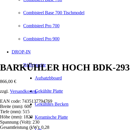
Combisteel Base 700 Tischmodel
Combisteel Pro 700
Combisteel Pro 900
DROP-IN
BARKÜHLER HOCH BDK-293
Büffetgeräte
Aufsatzbboard
866,00
€
Gekühlte Platte
zzgl.
Versandkosten
EAN code: 7435137794769
Gekühltes Becken
Breite (mm): 600
Tiefe (mm): 515
Höhe (mm): 1820
Keramische Platte
Spannung (Volt): 230
Gesamtleistung (kW): 0,28