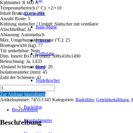
Lift
Kühlmittel: R 600 A
Temperaturbereich (° C): +2/+10
Inhalt Brutto (Ltr.): 293
Kochgeräte
Anzahl Roste: 5
Kühlung statischer / Umluft: Statischer mit ventilator
Bain-Marie
Abschließbar: Ja
Abtauung: Automatisch
Max. Umgebungstemperatur (°C): 25
Friteuse
Bruttogewicht (kg): 77
Tür umkehrbar: Nein
Grillplatte
Dim. Innere BxTxH (mm): 508x418x1490
Beleuchtung: Ja, LED
Abstand Schienen (mm): 20
Herd
Isolationsstärke (mm): 45
Zahl der Schienen: 42
Nudelkocher
BARKÜHLER
HOCH
Backöfen
Zur Anfrage hinzufügen
BDK-
Artikelnummer:
7455.1345
Kategorien:
Barkühler
,
Getränkekühlung
,
293
Backöfen
Menge
Beschreibung
Kombidämpfer
Beschreibung