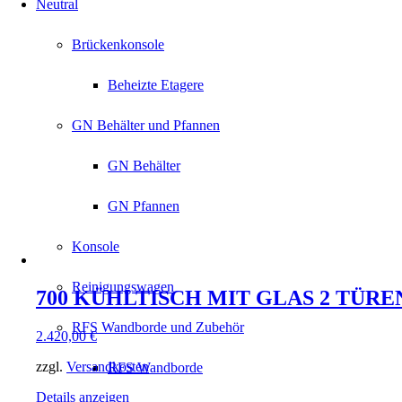
Neutral
Brückenkonsole
Beheizte Etagere
GN Behälter und Pfannen
GN Behälter
GN Pfannen
Konsole
Reinigungswagen
700 KÜHLTISCH MIT GLAS 2 TÜREN 
RFS Wandborde und Zubehör
2.420,00
€
zzgl.
Versandkosten
RFS Wandborde
Details anzeigen