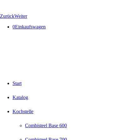
Zurück
Weiter
0
Einkaufswagen
Start
Katalog
Kochstelle
Combisteel Base 600
Combisteel Base 700