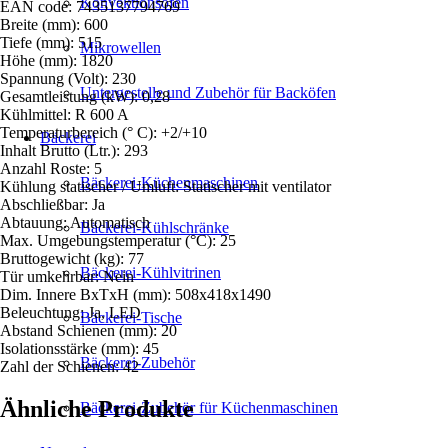
Konvektionsöfen
EAN code: 7435137794769
Breite (mm): 600
Tiefe (mm): 515
Mikrowellen
Höhe (mm): 1820
Spannung (Volt): 230
Untergestelle und Zubehör für Backöfen
Gesamtleistung (kW): 0,28
Kühlmittel: R 600 A
Temperaturbereich (° C): +2/+10
Bäckerei
Inhalt Brutto (Ltr.): 293
Anzahl Roste: 5
Bäckerei-Küchenmaschinen
Kühlung statischer / Umluft: Statischer mit ventilator
Abschließbar: Ja
Abtauung: Automatisch
Bäckerei-Kühlschränke
Max. Umgebungstemperatur (°C): 25
Bruttogewicht (kg): 77
Bäckerei-Kühlvitrinen
Tür umkehrbar: Nein
Dim. Innere BxTxH (mm): 508x418x1490
Beleuchtung: Ja, LED
Bäckerei-Tische
Abstand Schienen (mm): 20
Isolationsstärke (mm): 45
Bäckerei-Zubehör
Zahl der Schienen: 42
Ähnliche Produkte
Bäckerei-Zubehör für Küchenmaschinen