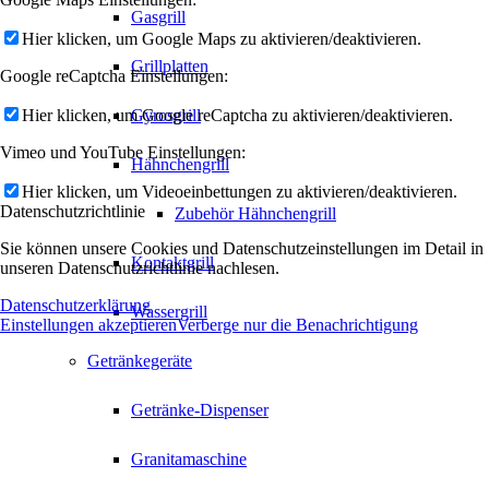
Gasgrill
Hier klicken, um Google Maps zu aktivieren/deaktivieren.
Grillplatten
Google reCaptcha Einstellungen:
Hier klicken, um Google reCaptcha zu aktivieren/deaktivieren.
Gyrosgrill
Vimeo und YouTube Einstellungen:
Hähnchengrill
Hier klicken, um Videoeinbettungen zu aktivieren/deaktivieren.
Datenschutzrichtlinie
Zubehör Hähnchengrill
Sie können unsere Cookies und Datenschutzeinstellungen im Detail in
Kontaktgrill
unseren Datenschutzrichtlinie nachlesen.
Datenschutzerklärung
Wassergrill
Einstellungen akzeptieren
Verberge nur die Benachrichtigung
Getränkegeräte
Getränke-Dispenser
Granitamaschine