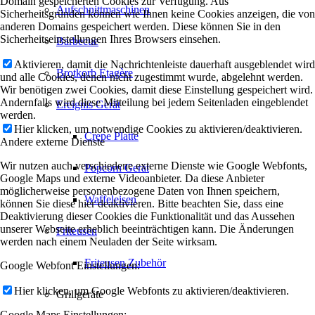
Domain gespeicherten Cookies zur Verfügung. Aus
Aufschnittmaschinen
Sicherheitsgründen können wie Ihnen keine Cookies anzeigen, die von
anderen Domains gespeichert werden. Diese können Sie in den
Sicherheitseinstellungen Ihres Browsers einsehen.
Barbecue
Aktivieren, damit die Nachrichtenleiste dauerhaft ausgeblendet wird
Brotkorb Etagère
und alle Cookies, denen nicht zugestimmt wurde, abgelehnt werden.
Wir benötigen zwei Cookies, damit diese Einstellung gespeichert wird.
Andernfalls wird diese Mitteilung bei jedem Seitenladen eingeblendet
Ereignis Gerät
werden.
Hier klicken, um notwendige Cookies zu aktivieren/deaktivieren.
Crepe Platte
Andere externe Dienste
Wir nutzen auch verschiedene externe Dienste wie Google Webfonts,
Popcorn Gerät
Google Maps und externe Videoanbieter. Da diese Anbieter
möglicherweise personenbezogene Daten von Ihnen speichern,
Waffeleisen
können Sie diese hier deaktivieren. Bitte beachten Sie, dass eine
Deaktivierung dieser Cookies die Funktionalität und das Aussehen
unserer Webseite erheblich beeinträchtigen kann. Die Änderungen
Friteusen
werden nach einem Neuladen der Seite wirksam.
Friteusen Zubehör
Google Webfont Einstellungen:
Hier klicken, um Google Webfonts zu aktivieren/deaktivieren.
Grillgeräte
Google Maps Einstellungen: