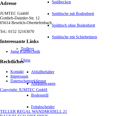
Spülbecken
Adresse
JUMTEC GmbH
Spültische mit Bodenbrett
Gottlieb-Daimler-Str. 12
65614 Beselich-Obertiefenbach
Spültisch ohne Bodenbrett
Tel.: 0152 32163070
Spültische mit Schiebetüren
Interessante Links
Trolleys
Juma Kühltechnik
Übrig
Rechtliches
Kontakt
Abfallbehälter
Impressum
Datenschutzerklärung
Abräumwagen
Copyright: JUMTEC GmbH
Bodengrill
Fettabscheider
TELLER REGAL WANDMODELL 21