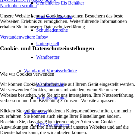
BACKBLECH 600X400EN
Gemahlenes Eis Behälter
Nach oben scrollen
Unsere Website benutzt Cookies, um seinen Besuchern das beste
Handwaschbecken
Webseiten-Erlebnis zu ermöglichen. Weiterführende Informationen
erhalten Sie in unserer Datenschutzerklärung.
Schubladenreihe
Verstanden
weitere Infos
×
Untergestell
Cookie- und Datenschutzeinstellungen
Wandbretter
Wand- und Vorratsschränke
Wie wir Cookies verwenden
Wir können Cookies anfordern, die auf Ihrem Gerät eingestellt werden.
Wandschränke
Wir verwenden Cookies, um uns mitzuteilen, wenn Sie unsere
Websites besuchen, wie Sie mit uns interagieren, Ihre Nutzererfahrung
Vorratsschränke
verbessern und Ihre Beziehung zu unserer Website anpassen.
Klicken Sie auf die verschiedenen Kategorienüberschriften, um mehr
Wandbretter
zu erfahren. Sie können auch einige Ihrer Einstellungen ändern.
Beachten Sie, dass das Blockieren einiger Arten von Cookies
RFS Wandbretter
Auswirkungen auf Ihre Erfahrung auf unseren Websites und auf die
Dienste haben kann, die wir anbieten können.