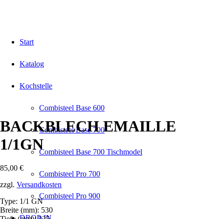
Start
Katalog
Kochstelle
Combisteel Base 600
BACKBLECH EMAILLE
Combisteel Base 700
1/1GN
Combisteel Base 700 Tischmodel
85,00
€
Combisteel Pro 700
zzgl.
Versandkosten
Combisteel Pro 900
Type: 1/1 GN
Breite (mm): 530
DROP-IN
Tiefe (mm): 325