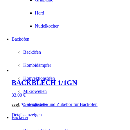
Herd
Nudelkocher
Backöfen
Backöfen
Kombidämpfer
Konvektionsöfen
BACKBLECH 1/1GN
Mikrowellen
33,00
€
Untergestelle und Zubehör für Backöfen
zzgl.
Versandkosten
Details anzeigen
Bäckerei