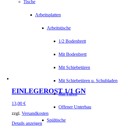
Tische
Arbeitsplatten
Arbeitstische
1/2 Bodenbrett
Mit Bodenbrett
Mit Schiebetüren
Mit Schiebetüren u. Schubladen
EINLEGEROST 1/1 GN
Mit Türen
13,00
€
Offener Unterbau
zzgl.
Versandkosten
Spültische
Details anzeigen