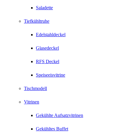
Saladette
Tiefkühltruhe
Edelstahldeckel
Glasedeckel
RFS Deckel
Speiseeisvitrine
Tischmodell
Vitrinen
Gekühlte Aufsatzvitrinen
Gekühltes Buffet