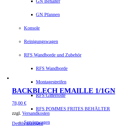
GN Behälter
GN Pfannen
Konsole
Reinigungswagen
RFS Wandborde und Zubehör
RFS Wandborde
Montagestreifen
BACKBLECH EMAILLE 1/1GN
RFS Gitterroste
78,00
€
RFS POMMES FRITES BEHÄLTER
zzgl.
Versandkosten
Servierwagen
Details anzeigen