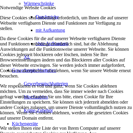
Wärmeschränke
Notwendige Website Cookies
Durchreiche
Diese Cookies sind unbedingt erforderlich, um Ihnen die auf unserer
Webseite verfügbaren Dienste und Funktionen zur Verfügung zu
stellen.
mit Aufkantung
Da diese Cookies für die auf unserer Webseite verfügbaren Dienste
ohne Aufkantung
und Funktionen unbedingt erforderlich sind, hat die Ablehnung
Auswirkungen auf die Funktionsweise unserer Webseite. Sie können
Cookies jederzeit blockieren oder löschen, indem Sie Ihre
XL
Browsereinstellungen ändern und das Blockieren aller Cookies auf
dieser Webseite erzwingen. Sie werden jedoch immer aufgefordert,
Gewerbemischbatterien
Cookies zu akzeptieren / abzulehnen, wenn Sie unsere Website erneut
besuchen.
Gewerbemischbatterien
Wir respektieren es voll und ganz, wenn Sie Cookies ablehnen
möchten. Um zu vermeiden, dass Sie immer wieder nach Cookies
gefragt werden, erlauben Sie uns bitte, einen Cookie für Ihre
Mischzapfen
Einstellungen zu speichern. Sie können sich jederzeit abmelden oder
andere Cookies zulassen, um unsere Dienste vollumfänglich nutzen zu
Kräne-Zubehör
können. Wenn Sie Cookies ablehnen, werden alle gesetzten Cookies
auf unserer Domain entfernt.
Küchengeräte
Wir stellen Ihnen eine Liste der von Ihrem Computer auf unserer