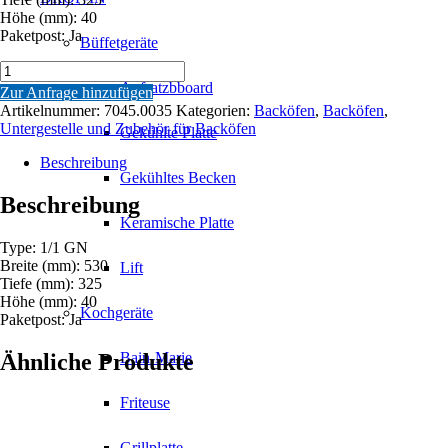
Höhe (mm): 40
Paketpost: Ja
Büffetgeräte
BACKBLECH
EMAILLE
Aufsatzbboard
Zur Anfrage hinzufügen
1/1GN
Artikelnummer:
7045.0035
Kategorien:
Backöfen
,
Backöfen
,
Menge
Untergestelle und Zubehör für Backöfen
Gekühlte Platte
Beschreibung
Gekühltes Becken
Beschreibung
Keramische Platte
Type: 1/1 GN
Breite (mm): 530
Lift
Tiefe (mm): 325
Höhe (mm): 40
Kochgeräte
Paketpost: Ja
Ähnliche Produkte
Bain-Marie
Friteuse
Grillplatte