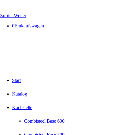
Zurück
Weiter
0
Einkaufswagen
Start
Katalog
Kochstelle
Combisteel Base 600
Combisteel Base 700