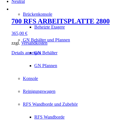
Neutral
Brückenkonsole
700 RFS ARBEITSPLATTE 2800
Beheizte Etagere
365,00
€
GN Behälter und Pfannen
zzgl.
Versandkosten
Details anzeigen
GN Behälter
GN Pfannen
Konsole
Reinigungswagen
RFS Wandborde und Zubehör
RFS Wandborde