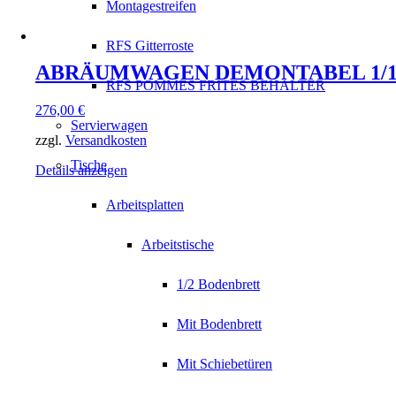
Montagestreifen
RFS Gitterroste
ABRÄUMWAGEN DEMONTABEL 1/
RFS POMMES FRITES BEHÄLTER
276,00
€
Servierwagen
zzgl.
Versandkosten
Tische
Details anzeigen
Arbeitsplatten
Arbeitstische
1/2 Bodenbrett
Mit Bodenbrett
Mit Schiebetüren