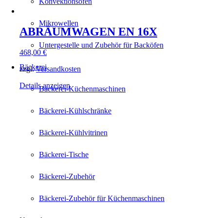
Konvektionsöfen
Mikrowellen
ABRÄUMWAGEN EN 16X
Untergestelle und Zubehör für Backöfen
468,00
€
Bäckerei
zzgl.
Versandkosten
Details anzeigen
Bäckerei-Küchenmaschinen
Bäckerei-Kühlschränke
Bäckerei-Kühlvitrinen
Bäckerei-Tische
Bäckerei-Zubehör
Bäckerei-Zubehör für Küchenmaschinen