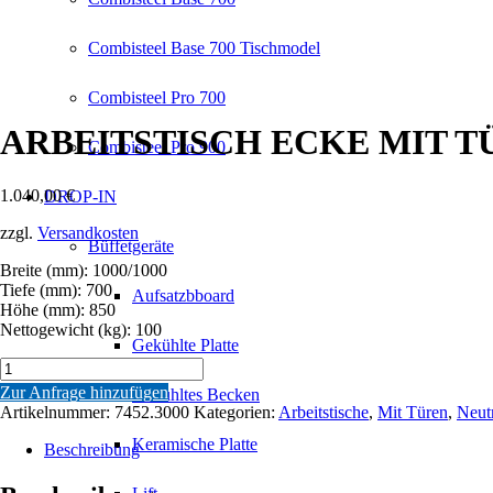
Combisteel Base 700 Tischmodel
Combisteel Pro 700
ARBEITSTISCH ECKE MIT T
Combisteel Pro 900
1.040,00
€
DROP-IN
zzgl.
Versandkosten
Büffetgeräte
Breite (mm): 1000/1000
Tiefe (mm): 700
Aufsatzbboard
Höhe (mm): 850
Nettogewicht (kg): 100
Gekühlte Platte
ARBEITSTISCH
ECKE
Zur Anfrage hinzufügen
Gekühltes Becken
MIT
Artikelnummer:
7452.3000
Kategorien:
Arbeitstische
,
Mit Türen
,
Neut
TÜR
Keramische Platte
Menge
Beschreibung