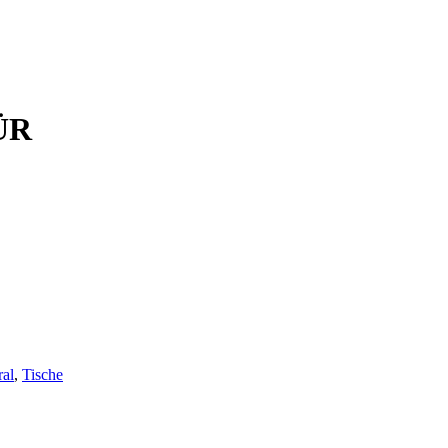
ÜR
ral
,
Tische