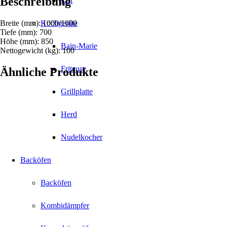
Beschreibung
Lift
Breite (mm): 1000/1000
Kochgeräte
Tiefe (mm): 700
Höhe (mm): 850
Bain-Marie
Nettogewicht (kg): 100
Friteuse
Ähnliche Produkte
Grillplatte
Herd
Nudelkocher
Backöfen
Backöfen
Kombidämpfer