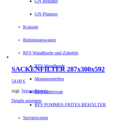
GN Behälter
GN Pfannen
Konsole
Reinigungswagen
RFS Wandborde und Zubehör
RFS Wandborde
SACKENFILTER 287x300x592
Montagestreifen
54,00
€
zzgl.
Versandkosten
RFS Gitterroste
Details anzeigen
RFS POMMES FRITES BEHÄLTER
Servierwagen