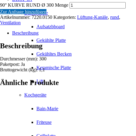
90° KURVE RUND Ø 300 Menge
Zur Anfrage hinzufügen
Büffetgeräte
Artikelnummer:
7220.0150
Kategorien:
Lüftung-Kanäle
,
rund
,
Ventilation
Aufsatzbboard
Beschreibung
Gekühlte Platte
Beschreibung
Gekühltes Becken
Durchmesser (mm): 300
Paketpost: Ja
Keramische Platte
Bruttogewicht (kg): 1,1
Ähnliche Produkte
Lift
Kochgeräte
Bain-Marie
Friteuse
Grillplatte