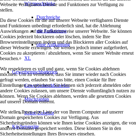
Wärmeschränke
Webseite verfügbaren Dienste und Funktionen zur Verfügung zu
stellen.
Durchreiche
Da diese Cookies für die auf unserer Webseite verfügbaren Dienste
und Funktionen unbedingt erforderlich sind, hat die Ablehnung
mit Aufkantung
Auswirkungen auf die Funktionsweise unserer Webseite. Sie können
Cookies jederzeit blockieren oder löschen, indem Sie Ihre
Browsereinstellungen ändern und das Blockieren aller Cookies auf
ohne Aufkantung
dieser Webseite erzwingen. Sie werden jedoch immer aufgefordert,
Cookies zu akzeptieren / abzulehnen, wenn Sie unsere Website erneut
XL
besuchen.
Wir respektieren es voll und ganz, wenn Sie Cookies ablehnen
Gewerbemischbatterien
möchten. Um zu vermeiden, dass Sie immer wieder nach Cookies
gefragt werden, erlauben Sie uns bitte, einen Cookie für Ihre
Einstellungen zu speichern. Sie können sich jederzeit abmelden oder
Gewerbemischbatterien
andere Cookies zulassen, um unsere Dienste vollumfänglich nutzen zu
können. Wenn Sie Cookies ablehnen, werden alle gesetzten Cookies
Mischzapfen
auf unserer Domain entfernt.
Wir stellen Ihnen eine Liste der von Ihrem Computer auf unserer
Kräne-Zubehör
Domain gespeicherten Cookies zur Verfügung. Aus
Sicherheitsgründen können wie Ihnen keine Cookies anzeigen, die von
Küchengeräte
anderen Domains gespeichert werden. Diese können Sie in den
Sicherheitseinstellungen Ihres Browsers einsehen.