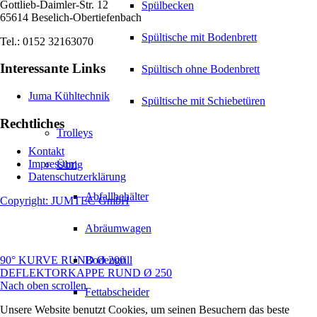
Gottlieb-Daimler-Str. 12
Spülbecken
65614 Beselich-Obertiefenbach
Spültische mit Bodenbrett
Tel.: 0152 32163070
Interessante Links
Spültisch ohne Bodenbrett
Juma Kühltechnik
Spültische mit Schiebetüren
Rechtliches
Trolleys
Kontakt
Impressum
Übrig
Datenschutzerklärung
Abfallbehälter
Copyright: JUMTEC GmbH
Abräumwagen
90° KURVE RUND Ø 200
Bodengrill
DEFLEKTORKAPPE RUND Ø 250
Nach oben scrollen
Fettabscheider
Unsere Website benutzt Cookies, um seinen Besuchern das beste