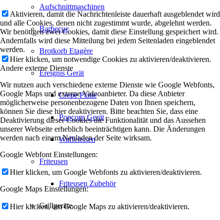
Aufschnittmaschinen
Aktivieren, damit die Nachrichtenleiste dauerhaft ausgeblendet wird
und alle Cookies, denen nicht zugestimmt wurde, abgelehnt werden.
Barbecue
Wir benötigen zwei Cookies, damit diese Einstellung gespeichert wird.
Andernfalls wird diese Mitteilung bei jedem Seitenladen eingeblendet
werden.
Brotkorb Etagère
Hier klicken, um notwendige Cookies zu aktivieren/deaktivieren.
Andere externe Dienste
Ereignis Gerät
Wir nutzen auch verschiedene externe Dienste wie Google Webfonts,
Google Maps und externe Videoanbieter. Da diese Anbieter
Crepe Platte
möglicherweise personenbezogene Daten von Ihnen speichern,
können Sie diese hier deaktivieren. Bitte beachten Sie, dass eine
Popcorn Gerät
Deaktivierung dieser Cookies die Funktionalität und das Aussehen
unserer Webseite erheblich beeinträchtigen kann. Die Änderungen
werden nach einem Neuladen der Seite wirksam.
Waffeleisen
Google Webfont Einstellungen:
Friteusen
Hier klicken, um Google Webfonts zu aktivieren/deaktivieren.
Friteusen Zubehör
Google Maps Einstellungen:
Grillgeräte
Hier klicken, um Google Maps zu aktivieren/deaktivieren.