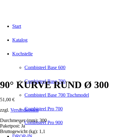
Start
Katalog
Kochstelle
Combisteel Base 600
Combisteel Base 700
90° KURVE RUND Ø 300
Combisteel Base 700 Tischmodel
51,00
€
Combisteel Pro 700
zzgl.
Versandkosten
Durchmesser (mm): 300
Combisteel Pro 900
Paketpost: Ja
Bruttogewicht (kg): 1,1
DROP-IN