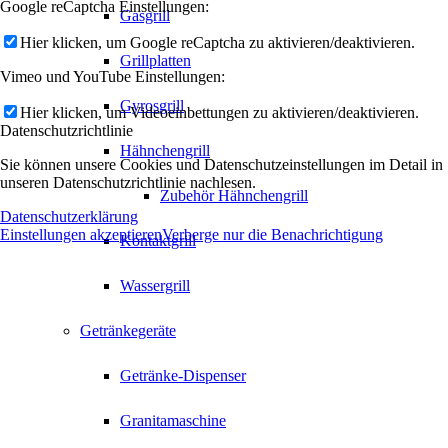
Google reCaptcha Einstellungen:
Gasgrill
Hier klicken, um Google reCaptcha zu aktivieren/deaktivieren.
Grillplatten
Vimeo und YouTube Einstellungen:
Gyrosgrill
Hier klicken, um Videoeinbettungen zu aktivieren/deaktivieren.
Datenschutzrichtlinie
Hähnchengrill
Sie können unsere Cookies und Datenschutzeinstellungen im Detail in
unseren Datenschutzrichtlinie nachlesen.
Zubehör Hähnchengrill
Datenschutzerklärung
Einstellungen akzeptieren
Verberge nur die Benachrichtigung
Kontaktgrill
Wassergrill
Getränkegeräte
Getränke-Dispenser
Granitamaschine