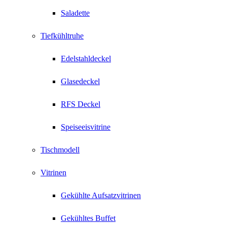
Saladette
Tiefkühltruhe
Edelstahldeckel
Glasedeckel
RFS Deckel
Speiseeisvitrine
Tischmodell
Vitrinen
Gekühlte Aufsatzvitrinen
Gekühltes Buffet