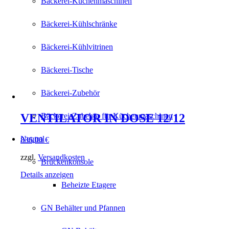
Bäckerei-Küchenmaschinen
Bäckerei-Kühlschränke
Bäckerei-Kühlvitrinen
Bäckerei-Tische
Bäckerei-Zubehör
VENTILATOR IN DOSE 12/12
Bäckerei-Zubehör für Küchenmaschinen
Neutral
836,00
€
zzgl.
Versandkosten
Brückenkonsole
Details anzeigen
Beheizte Etagere
GN Behälter und Pfannen