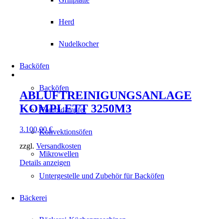
Herd
Nudelkocher
Backöfen
Backöfen
ABLUFTREINIGUNGSANLAGE
KOMPLETT 3250M3
Kombidämpfer
3.100,00
€
Konvektionsöfen
zzgl.
Versandkosten
Mikrowellen
Details anzeigen
Untergestelle und Zubehör für Backöfen
Bäckerei