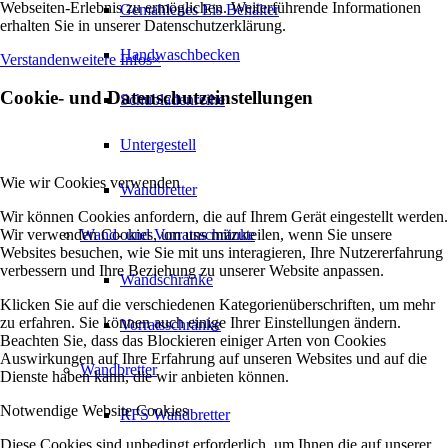
Webseiten-Erlebnis zu ermöglichen. Weiterführende Informationen
Gemahlenes Eis Behälter
erhalten Sie in unserer Datenschutzerklärung.
Handwaschbecken
Verstanden
weitere Infos
×
Cookie- und Datenschutzeinstellungen
Schubladenreihe
Untergestell
Wie wir Cookies verwenden
Wandbretter
Wir können Cookies anfordern, die auf Ihrem Gerät eingestellt werden.
Wir verwenden Cookies, um uns mitzuteilen, wenn Sie unsere
Wand- und Vorratsschränke
Websites besuchen, wie Sie mit uns interagieren, Ihre Nutzererfahrung
verbessern und Ihre Beziehung zu unserer Website anpassen.
Wandschränke
Klicken Sie auf die verschiedenen Kategorienüberschriften, um mehr
zu erfahren. Sie können auch einige Ihrer Einstellungen ändern.
Vorratsschränke
Beachten Sie, dass das Blockieren einiger Arten von Cookies
Auswirkungen auf Ihre Erfahrung auf unseren Websites und auf die
Wandbretter
Dienste haben kann, die wir anbieten können.
Notwendige Website Cookies
RFS Wandbretter
Diese Cookies sind unbedingt erforderlich, um Ihnen die auf unserer