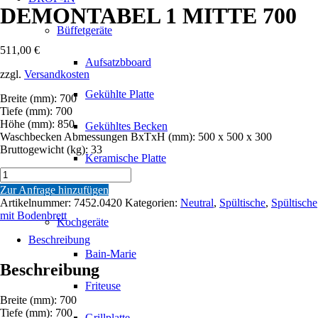
DEMONTABEL 1 MITTE 700
Büffetgeräte
511,00
€
Aufsatzbboard
zzgl.
Versandkosten
Gekühlte Platte
Breite (mm): 700
Tiefe (mm): 700
Höhe (mm): 850
Gekühltes Becken
Waschbecken Abmessungen BxTxH (mm): 500 x 500 x 300
Bruttogewicht (kg): 33
Keramische Platte
700
SPÜLTISCH
Zur Anfrage hinzufügen
Lift
GRUNDBODEN
Artikelnummer:
7452.0420
Kategorien:
Neutral
,
Spültische
,
Spültische
DEMONTABEL
mit Bodenbrett
Kochgeräte
1
MITTE
Beschreibung
700
Bain-Marie
Menge
Beschreibung
Friteuse
Breite (mm): 700
Tiefe (mm): 700
Grillplatte