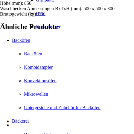
Höhe (mm): 850
Waschbecken Abmessungen BxTxH (mm): 500 x 500 x 300
Herd
Bruttogewicht (kg): 33
Ähnliche Produkte
Nudelkocher
Backöfen
Backöfen
Kombidämpfer
Konvektionsöfen
Mikrowellen
Untergestelle und Zubehör für Backöfen
Bäckerei