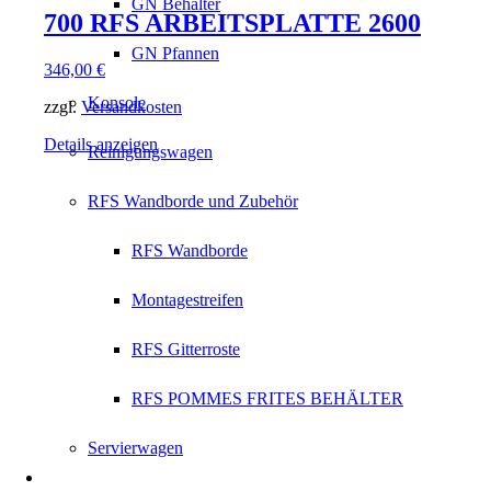
GN Behälter
700 RFS ARBEITSPLATTE 2600
GN Pfannen
346,00
€
Konsole
zzgl.
Versandkosten
Details anzeigen
Reinigungswagen
RFS Wandborde und Zubehör
RFS Wandborde
Montagestreifen
RFS Gitterroste
RFS POMMES FRITES BEHÄLTER
Servierwagen