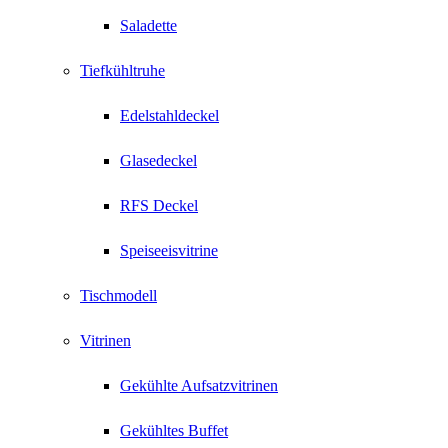
Saladette
Tiefkühltruhe
Edelstahldeckel
Glasedeckel
RFS Deckel
Speiseeisvitrine
Tischmodell
Vitrinen
Gekühlte Aufsatzvitrinen
Gekühltes Buffet