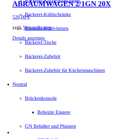
Bäckerei-Küchenmaschinen
ABRÄUMWAGEN 2/1GN 20X
Bäckerei-Kühlschränke
526,00
€
zzgl.
Versandkosten
Bäckerei-Kühlvitrinen
Details anzeigen
Bäckerei-Tische
Bäckerei-Zubehör
Bäckerei-Zubehör für Küchenmaschinen
Neutral
Brückenkonsole
Beheizte Etagere
GN Behälter und Pfannen