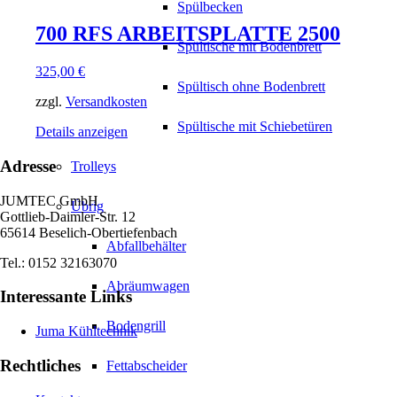
Spülbecken
700 RFS ARBEITSPLATTE 2500
Spültische mit Bodenbrett
325,00
€
Spültisch ohne Bodenbrett
zzgl.
Versandkosten
Spültische mit Schiebetüren
Details anzeigen
Adresse
Trolleys
JUMTEC GmbH
Übrig
Gottlieb-Daimler-Str. 12
65614 Beselich-Obertiefenbach
Abfallbehälter
Tel.: 0152 32163070
Abräumwagen
Interessante Links
Bodengrill
Juma Kühltechnik
Rechtliches
Fettabscheider