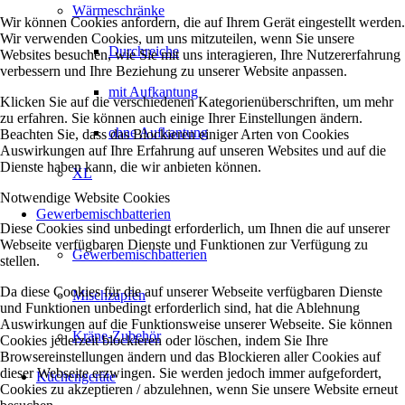
Wärmeschränke
Wir können Cookies anfordern, die auf Ihrem Gerät eingestellt werden.
Wir verwenden Cookies, um uns mitzuteilen, wenn Sie unsere
Durchreiche
Websites besuchen, wie Sie mit uns interagieren, Ihre Nutzererfahrung
verbessern und Ihre Beziehung zu unserer Website anpassen.
mit Aufkantung
Klicken Sie auf die verschiedenen Kategorienüberschriften, um mehr
zu erfahren. Sie können auch einige Ihrer Einstellungen ändern.
ohne Aufkantung
Beachten Sie, dass das Blockieren einiger Arten von Cookies
Auswirkungen auf Ihre Erfahrung auf unseren Websites und auf die
Dienste haben kann, die wir anbieten können.
XL
Notwendige Website Cookies
Gewerbemischbatterien
Diese Cookies sind unbedingt erforderlich, um Ihnen die auf unserer
Webseite verfügbaren Dienste und Funktionen zur Verfügung zu
Gewerbemischbatterien
stellen.
Da diese Cookies für die auf unserer Webseite verfügbaren Dienste
Mischzapfen
und Funktionen unbedingt erforderlich sind, hat die Ablehnung
Auswirkungen auf die Funktionsweise unserer Webseite. Sie können
Kräne-Zubehör
Cookies jederzeit blockieren oder löschen, indem Sie Ihre
Browsereinstellungen ändern und das Blockieren aller Cookies auf
dieser Webseite erzwingen. Sie werden jedoch immer aufgefordert,
Küchengeräte
Cookies zu akzeptieren / abzulehnen, wenn Sie unsere Website erneut