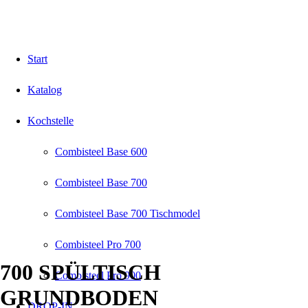
Start
Katalog
Kochstelle
Combisteel Base 600
Combisteel Base 700
Combisteel Base 700 Tischmodel
Combisteel Pro 700
700 SPÜLTISCH
Combisteel Pro 900
GRUNDBODEN
DROP-IN