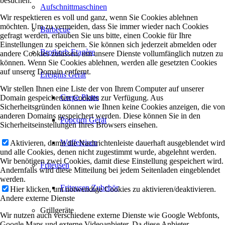
besuchen.
Aufschnittmaschinen
Wir respektieren es voll und ganz, wenn Sie Cookies ablehnen
möchten. Um zu vermeiden, dass Sie immer wieder nach Cookies
Barbecue
gefragt werden, erlauben Sie uns bitte, einen Cookie für Ihre
Einstellungen zu speichern. Sie können sich jederzeit abmelden oder
Brotkorb Etagère
andere Cookies zulassen, um unsere Dienste vollumfänglich nutzen zu
können. Wenn Sie Cookies ablehnen, werden alle gesetzten Cookies
auf unserer Domain entfernt.
Ereignis Gerät
Wir stellen Ihnen eine Liste der von Ihrem Computer auf unserer
Crepe Platte
Domain gespeicherten Cookies zur Verfügung. Aus
Sicherheitsgründen können wie Ihnen keine Cookies anzeigen, die von
anderen Domains gespeichert werden. Diese können Sie in den
Popcorn Gerät
Sicherheitseinstellungen Ihres Browsers einsehen.
Waffeleisen
Aktivieren, damit die Nachrichtenleiste dauerhaft ausgeblendet wird
und alle Cookies, denen nicht zugestimmt wurde, abgelehnt werden.
Wir benötigen zwei Cookies, damit diese Einstellung gespeichert wird.
Friteusen
Andernfalls wird diese Mitteilung bei jedem Seitenladen eingeblendet
werden.
Friteusen Zubehör
Hier klicken, um notwendige Cookies zu aktivieren/deaktivieren.
Andere externe Dienste
Grillgeräte
Wir nutzen auch verschiedene externe Dienste wie Google Webfonts,
Google Maps und externe Videoanbieter. Da diese Anbieter