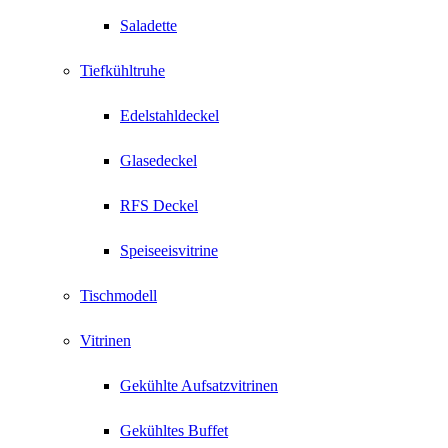
Saladette
Tiefkühltruhe
Edelstahldeckel
Glasedeckel
RFS Deckel
Speiseeisvitrine
Tischmodell
Vitrinen
Gekühlte Aufsatzvitrinen
Gekühltes Buffet