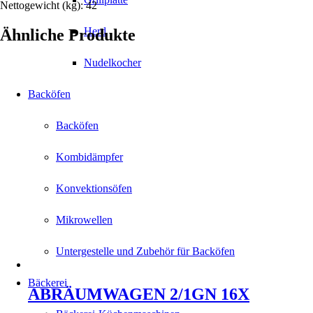
Nettogewicht (kg): 42
Herd
Ähnliche Produkte
Nudelkocher
Backöfen
Backöfen
Kombidämpfer
Konvektionsöfen
Mikrowellen
Untergestelle und Zubehör für Backöfen
Bäckerei
ABRÄUMWAGEN 2/1GN 16X