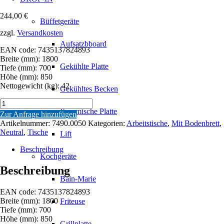
244,00
€
Büffetgeräte
zzgl.
Versandkosten
Aufsatzbboard
EAN code: 7435137824893
Breite (mm): 1800
Gekühlte Platte
Tiefe (mm): 700
Höhe (mm): 850
Nettogewicht (kg): 42
Gekühltes Becken
700
ARBEITSTISCH
Keramische Platte
Zur Anfrage hinzufügen
GRUNDBODEN
Artikelnummer:
7490.0050
Kategorien:
Arbeitstische
,
Mit Bodenbrett
,
DEMONTABEL
Neutral
,
Tische
Lift
1800
Menge
Beschreibung
Kochgeräte
Beschreibung
Bain-Marie
EAN code: 7435137824893
Breite (mm): 1800
Friteuse
Tiefe (mm): 700
Höhe (mm): 850
Grillplatte