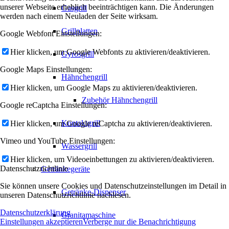
unserer Webseite erheblich beeinträchtigen kann. Die Änderungen
Gasgrill
werden nach einem Neuladen der Seite wirksam.
Grillplatten
Google Webfont Einstellungen:
Hier klicken, um Google Webfonts zu aktivieren/deaktivieren.
Gyrosgrill
Google Maps Einstellungen:
Hähnchengrill
Hier klicken, um Google Maps zu aktivieren/deaktivieren.
Zubehör Hähnchengrill
Google reCaptcha Einstellungen:
Kontaktgrill
Hier klicken, um Google reCaptcha zu aktivieren/deaktivieren.
Vimeo und YouTube Einstellungen:
Wassergrill
Hier klicken, um Videoeinbettungen zu aktivieren/deaktivieren.
Datenschutzrichtlinie
Getränkegeräte
Sie können unsere Cookies und Datenschutzeinstellungen im Detail in
Getränke-Dispenser
unseren Datenschutzrichtlinie nachlesen.
Datenschutzerklärung
Granitamaschine
Einstellungen akzeptieren
Verberge nur die Benachrichtigung