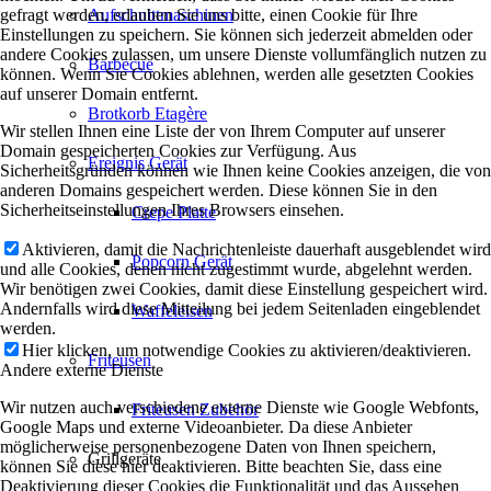
gefragt werden, erlauben Sie uns bitte, einen Cookie für Ihre
Aufschnittmaschinen
Einstellungen zu speichern. Sie können sich jederzeit abmelden oder
andere Cookies zulassen, um unsere Dienste vollumfänglich nutzen zu
Barbecue
können. Wenn Sie Cookies ablehnen, werden alle gesetzten Cookies
auf unserer Domain entfernt.
Brotkorb Etagère
Wir stellen Ihnen eine Liste der von Ihrem Computer auf unserer
Domain gespeicherten Cookies zur Verfügung. Aus
Ereignis Gerät
Sicherheitsgründen können wie Ihnen keine Cookies anzeigen, die von
anderen Domains gespeichert werden. Diese können Sie in den
Sicherheitseinstellungen Ihres Browsers einsehen.
Crepe Platte
Aktivieren, damit die Nachrichtenleiste dauerhaft ausgeblendet wird
Popcorn Gerät
und alle Cookies, denen nicht zugestimmt wurde, abgelehnt werden.
Wir benötigen zwei Cookies, damit diese Einstellung gespeichert wird.
Andernfalls wird diese Mitteilung bei jedem Seitenladen eingeblendet
Waffeleisen
werden.
Hier klicken, um notwendige Cookies zu aktivieren/deaktivieren.
Friteusen
Andere externe Dienste
Wir nutzen auch verschiedene externe Dienste wie Google Webfonts,
Friteusen Zubehör
Google Maps und externe Videoanbieter. Da diese Anbieter
möglicherweise personenbezogene Daten von Ihnen speichern,
Grillgeräte
können Sie diese hier deaktivieren. Bitte beachten Sie, dass eine
Deaktivierung dieser Cookies die Funktionalität und das Aussehen