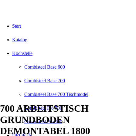
Start
Katalog
Kochstelle
Combisteel Base 600
Combisteel Base 700
Combisteel Base 700 Tischmodel
700 ARBEITSTISCH
Combisteel Pro 700
GRUNDBODEN
Combisteel Pro 900
DEMONTABEL 1800
DROP-IN