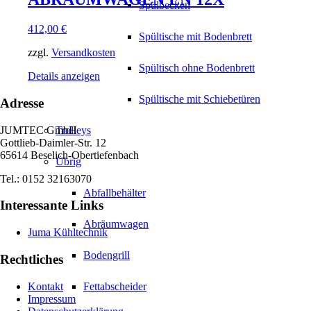
Spülbecken
412,00
€
Spültische mit Bodenbrett
zzgl.
Versandkosten
Spültisch ohne Bodenbrett
Details anzeigen
Spültische mit Schiebetüren
Adresse
JUMTEC GmbH
Trolleys
Gottlieb-Daimler-Str. 12
65614 Beselich-Obertiefenbach
Übrig
Tel.: 0152 32163070
Abfallbehälter
Interessante Links
Abräumwagen
Juma Kühltechnik
Bodengrill
Rechtliches
Kontakt
Fettabscheider
Impressum