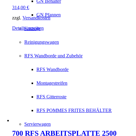
GN Behälter
314,00
€
GN Pfannen
zzgl.
Versandkosten
Details anzeigen
Konsole
Reinigungswagen
RFS Wandborde und Zubehör
RFS Wandborde
Montagestreifen
RFS Gitterroste
RFS POMMES FRITES BEHÄLTER
Servierwagen
700 RFS ARBEITSPLATTE 2500