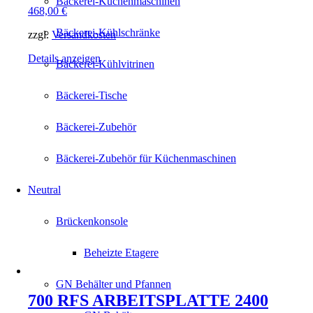
Bäckerei-Küchenmaschinen
468,00
€
Bäckerei-Kühlschränke
zzgl.
Versandkosten
Details anzeigen
Bäckerei-Kühlvitrinen
Bäckerei-Tische
Bäckerei-Zubehör
Bäckerei-Zubehör für Küchenmaschinen
Neutral
Brückenkonsole
Beheizte Etagere
GN Behälter und Pfannen
700 RFS ARBEITSPLATTE 2400