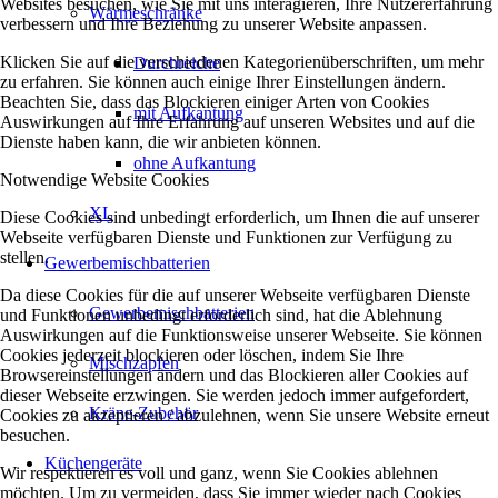
Websites besuchen, wie Sie mit uns interagieren, Ihre Nutzererfahrung
Wärmeschränke
verbessern und Ihre Beziehung zu unserer Website anpassen.
Klicken Sie auf die verschiedenen Kategorienüberschriften, um mehr
Durchreiche
zu erfahren. Sie können auch einige Ihrer Einstellungen ändern.
Beachten Sie, dass das Blockieren einiger Arten von Cookies
mit Aufkantung
Auswirkungen auf Ihre Erfahrung auf unseren Websites und auf die
Dienste haben kann, die wir anbieten können.
ohne Aufkantung
Notwendige Website Cookies
XL
Diese Cookies sind unbedingt erforderlich, um Ihnen die auf unserer
Webseite verfügbaren Dienste und Funktionen zur Verfügung zu
stellen.
Gewerbemischbatterien
Da diese Cookies für die auf unserer Webseite verfügbaren Dienste
Gewerbemischbatterien
und Funktionen unbedingt erforderlich sind, hat die Ablehnung
Auswirkungen auf die Funktionsweise unserer Webseite. Sie können
Cookies jederzeit blockieren oder löschen, indem Sie Ihre
Mischzapfen
Browsereinstellungen ändern und das Blockieren aller Cookies auf
dieser Webseite erzwingen. Sie werden jedoch immer aufgefordert,
Kräne-Zubehör
Cookies zu akzeptieren / abzulehnen, wenn Sie unsere Website erneut
besuchen.
Küchengeräte
Wir respektieren es voll und ganz, wenn Sie Cookies ablehnen
möchten. Um zu vermeiden, dass Sie immer wieder nach Cookies