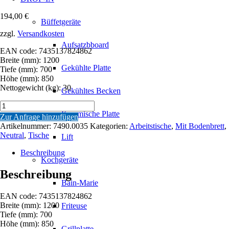
194,00
€
Büffetgeräte
zzgl.
Versandkosten
Aufsatzbboard
EAN code: 7435137824862
Breite (mm): 1200
Gekühlte Platte
Tiefe (mm): 700
Höhe (mm): 850
Nettogewicht (kg): 30
Gekühltes Becken
700
ARBEITSTISCH
Keramische Platte
Zur Anfrage hinzufügen
GRUNDBODEN
Artikelnummer:
7490.0035
Kategorien:
Arbeitstische
,
Mit Bodenbrett
,
DEMONTABEL
Neutral
,
Tische
Lift
1200
Menge
Beschreibung
Kochgeräte
Beschreibung
Bain-Marie
EAN code: 7435137824862
Breite (mm): 1200
Friteuse
Tiefe (mm): 700
Höhe (mm): 850
Grillplatte