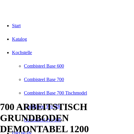
Start
Katalog
Kochstelle
Combisteel Base 600
Combisteel Base 700
Combisteel Base 700 Tischmodel
700 ARBEITSTISCH
Combisteel Pro 700
GRUNDBODEN
Combisteel Pro 900
DEMONTABEL 1200
DROP-IN