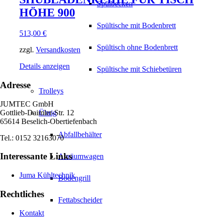
Spülbecken
HÖHE 900
Spültische mit Bodenbrett
513,00
€
Spültisch ohne Bodenbrett
zzgl.
Versandkosten
Details anzeigen
Spültische mit Schiebetüren
Adresse
Trolleys
JUMTEC GmbH
Gottlieb-Daimler-Str. 12
Übrig
65614 Beselich-Obertiefenbach
Abfallbehälter
Tel.: 0152 32163070
Interessante Links
Abräumwagen
Juma Kühltechnik
Bodengrill
Rechtliches
Fettabscheider
Kontakt