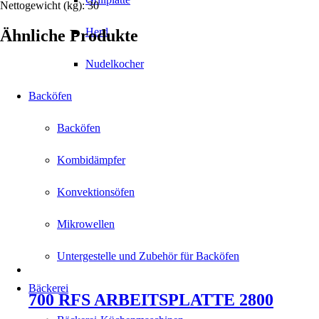
Nettogewicht (kg): 30
Herd
Ähnliche Produkte
Nudelkocher
Backöfen
Backöfen
Kombidämpfer
Konvektionsöfen
Mikrowellen
Untergestelle und Zubehör für Backöfen
Bäckerei
700 RFS ARBEITSPLATTE 2800