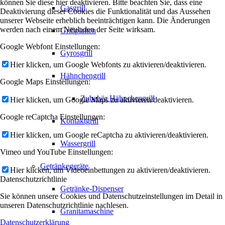
können Sie diese hier deaktivieren. Bitte beachten Sie, dass eine
Gasgrill
Deaktivierung dieser Cookies die Funktionalität und das Aussehen
unserer Webseite erheblich beeinträchtigen kann. Die Änderungen
werden nach einem Neuladen der Seite wirksam.
Grillplatten
Google Webfont Einstellungen:
Gyrosgrill
Hier klicken, um Google Webfonts zu aktivieren/deaktivieren.
Hähnchengrill
Google Maps Einstellungen:
Zubehör Hähnchengrill
Hier klicken, um Google Maps zu aktivieren/deaktivieren.
Google reCaptcha Einstellungen:
Kontaktgrill
Hier klicken, um Google reCaptcha zu aktivieren/deaktivieren.
Wassergrill
Vimeo und YouTube Einstellungen:
Getränkegeräte
Hier klicken, um Videoeinbettungen zu aktivieren/deaktivieren.
Datenschutzrichtlinie
Getränke-Dispenser
Sie können unsere Cookies und Datenschutzeinstellungen im Detail in
unseren Datenschutzrichtlinie nachlesen.
Granitamaschine
Datenschutzerklärung