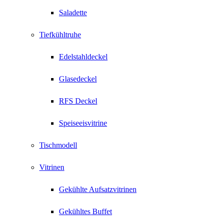
Saladette
Tiefkühltruhe
Edelstahldeckel
Glasedeckel
RFS Deckel
Speiseeisvitrine
Tischmodell
Vitrinen
Gekühlte Aufsatzvitrinen
Gekühltes Buffet