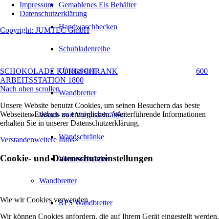
Impressum
Gemahlenes Eis Behälter
Datenschutzerklärung
Handwaschbecken
Copyright: JUMTEC GmbH
Schubladenreihe
Untergestell
SCHOKOLADE KÜHLSCHRANK
600
ARBEITSSTATION 1800
Nach oben scrollen
Wandbretter
Unsere Website benutzt Cookies, um seinen Besuchern das beste
Webseiten-Erlebnis zu ermöglichen. Weiterführende Informationen
Wand- und Vorratsschränke
erhalten Sie in unserer Datenschutzerklärung.
Wandschränke
Verstanden
weitere Infos
×
Cookie- und Datenschutzeinstellungen
Vorratsschränke
Wandbretter
Wie wir Cookies verwenden
RFS Wandbretter
Wir können Cookies anfordern, die auf Ihrem Gerät eingestellt werden.