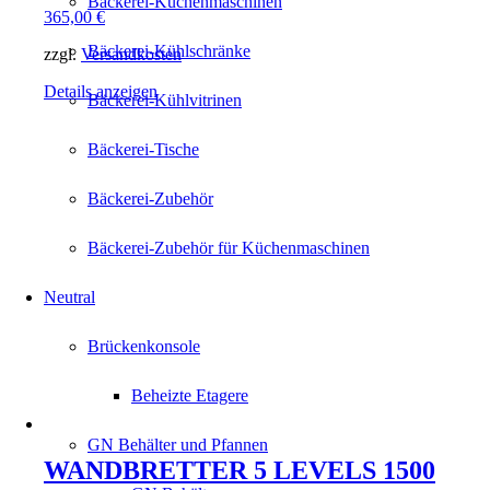
Bäckerei-Küchenmaschinen
365,00
€
Bäckerei-Kühlschränke
zzgl.
Versandkosten
Details anzeigen
Bäckerei-Kühlvitrinen
Bäckerei-Tische
Bäckerei-Zubehör
Bäckerei-Zubehör für Küchenmaschinen
Neutral
Brückenkonsole
Beheizte Etagere
GN Behälter und Pfannen
WANDBRETTER 5 LEVELS 1500