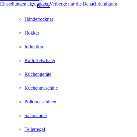
Einstellungen akzeptieren
Verberge nur die Benachrichtigung
Kaffee
Händetrockner
Hokker
Induktion
Kartoffelschäler
Küchengeräte
Kuchenmaschine
Poliermaschinen
Salamander
Tellerregal