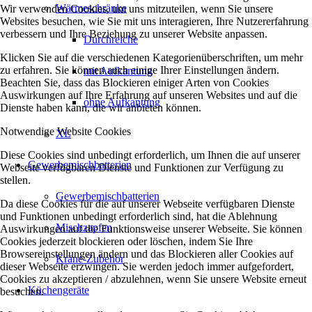
Wärmeschränke
Wir verwenden Cookies, um uns mitzuteilen, wenn Sie unsere
Websites besuchen, wie Sie mit uns interagieren, Ihre Nutzererfahrung
verbessern und Ihre Beziehung zu unserer Website anpassen.
Durchreiche
Klicken Sie auf die verschiedenen Kategorienüberschriften, um mehr
zu erfahren. Sie können auch einige Ihrer Einstellungen ändern.
mit Aufkantung
Beachten Sie, dass das Blockieren einiger Arten von Cookies
Auswirkungen auf Ihre Erfahrung auf unseren Websites und auf die
ohne Aufkantung
Dienste haben kann, die wir anbieten können.
Notwendige Website Cookies
XL
Diese Cookies sind unbedingt erforderlich, um Ihnen die auf unserer
Gewerbemischbatterien
Webseite verfügbaren Dienste und Funktionen zur Verfügung zu
stellen.
Gewerbemischbatterien
Da diese Cookies für die auf unserer Webseite verfügbaren Dienste
und Funktionen unbedingt erforderlich sind, hat die Ablehnung
Mischzapfen
Auswirkungen auf die Funktionsweise unserer Webseite. Sie können
Cookies jederzeit blockieren oder löschen, indem Sie Ihre
Browsereinstellungen ändern und das Blockieren aller Cookies auf
Kräne-Zubehör
dieser Webseite erzwingen. Sie werden jedoch immer aufgefordert,
Cookies zu akzeptieren / abzulehnen, wenn Sie unsere Website erneut
Küchengeräte
besuchen.