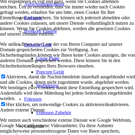
Wir respektieren es voll und ganz, wenn Sie Cookies ablehnen
Aufschnittmaschinen
möchten. Um zu vermeiden, dass Sie immer wieder nach Cookies
gefragt werden, erlauben Sie uns bitte, einen Cookie für Ihre
Einstellungen zu speichern. Sie können sich jederzeit abmelden oder
Barbecue
andere Cookies zulassen, um unsere Dienste vollumfänglich nutzen zu
können. Wenn Sie Cookies ablehnen, werden alle gesetzten Cookies
Brotkorb Etagère
auf unserer Domain entfernt.
Wir stellen Ihnen eine Liste der von Ihrem Computer auf unserer
Ereignis Gerät
Domain gespeicherten Cookies zur Verfügung. Aus
Sicherheitsgründen können wie Ihnen keine Cookies anzeigen, die von
Crepe Platte
anderen Domains gespeichert werden. Diese können Sie in den
Sicherheitseinstellungen Ihres Browsers einsehen.
Popcorn Gerät
Aktivieren, damit die Nachrichtenleiste dauerhaft ausgeblendet wird
und alle Cookies, denen nicht zugestimmt wurde, abgelehnt werden.
Waffeleisen
Wir benötigen zwei Cookies, damit diese Einstellung gespeichert wird.
Andernfalls wird diese Mitteilung bei jedem Seitenladen eingeblendet
werden.
Friteusen
Hier klicken, um notwendige Cookies zu aktivieren/deaktivieren.
Andere externe Dienste
Friteusen Zubehör
Wir nutzen auch verschiedene externe Dienste wie Google Webfonts,
Google Maps und externe Videoanbieter. Da diese Anbieter
Grillgeräte
möglicherweise personenbezogene Daten von Ihnen speichern,