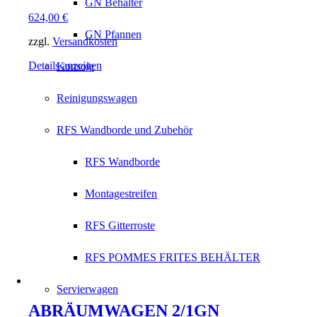
GN Behälter
624,00
€
GN Pfannen
zzgl.
Versandkosten
Details anzeigen
Konsole
Reinigungswagen
RFS Wandborde und Zubehör
RFS Wandborde
Montagestreifen
RFS Gitterroste
RFS POMMES FRITES BEHÄLTER
Servierwagen
ABRÄUMWAGEN 2/1GN