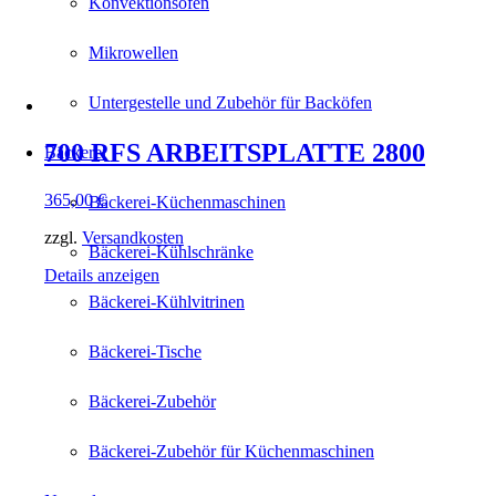
Konvektionsöfen
Mikrowellen
Untergestelle und Zubehör für Backöfen
700 RFS ARBEITSPLATTE 2800
Bäckerei
365,00
€
Bäckerei-Küchenmaschinen
zzgl.
Versandkosten
Bäckerei-Kühlschränke
Details anzeigen
Bäckerei-Kühlvitrinen
Bäckerei-Tische
Bäckerei-Zubehör
Bäckerei-Zubehör für Küchenmaschinen