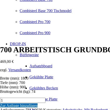
Combisteel Base 700 Tischmodel
Combisteel Pro 700
Combisteel Pro 900
DROP-IN
700 ARBEITSTISCH GRUNDB
Büffetgeräte
469,00
€
Aufsatzbboard
zzgl.
Versandkosten
Gekühlte Platte
Breite (mm): 1800
Tiefe (mm): 700
Höhe (mm): 900
Gekühltes Becken
Bruttogewicht (kg): 74
Keramische Platte
700
ARBEITSTISCH
Zur Anfrage hinzufügen
GRUNDBODEN
Artikelnummer:
7812.0020
Kategorien:
Arbeitstische
,
Mit Bodenbrett
,