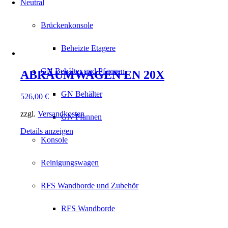
Neutral
Brückenkonsole
Beheizte Etagere
GN Behälter und Pfannen
ABRÄUMWAGEN EN 20X
GN Behälter
526,00
€
zzgl.
Versandkosten
GN Pfannen
Details anzeigen
Konsole
Reinigungswagen
RFS Wandborde und Zubehör
RFS Wandborde