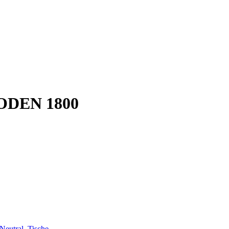
ODEN 1800
Neutral
,
Tische