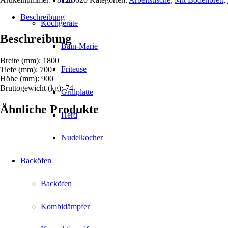
Lift
1800
Menge
Beschreibung
Kochgeräte
Beschreibung
Bain-Marie
Breite (mm): 1800
Friteuse
Tiefe (mm): 700
Höhe (mm): 900
Bruttogewicht (kg): 74
Grillplatte
Ähnliche Produkte
Herd
Nudelkocher
Backöfen
Backöfen
Kombidämpfer