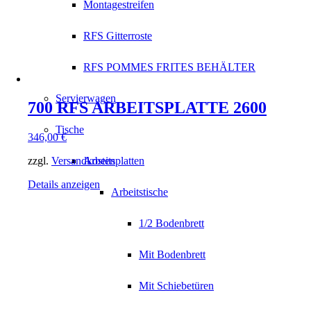
Montagestreifen
RFS Gitterroste
RFS POMMES FRITES BEHÄLTER
Servierwagen
700 RFS ARBEITSPLATTE 2600
Tische
346,00
€
zzgl.
Versandkosten
Arbeitsplatten
Details anzeigen
Arbeitstische
1/2 Bodenbrett
Mit Bodenbrett
Mit Schiebetüren