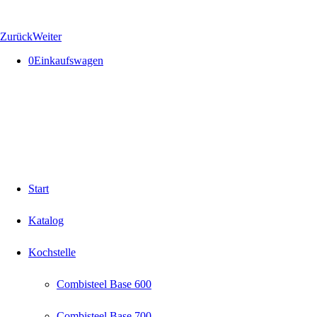
Zurück
Weiter
0
Einkaufswagen
Start
Katalog
Kochstelle
Combisteel Base 600
Combisteel Base 700