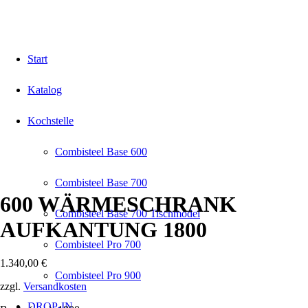
Start
Katalog
Kochstelle
Combisteel Base 600
Combisteel Base 700
600 WÄRMESCHRANK
Combisteel Base 700 Tischmodel
AUFKANTUNG 1800
Combisteel Pro 700
1.340,00
€
Combisteel Pro 900
zzgl.
Versandkosten
DROP-IN