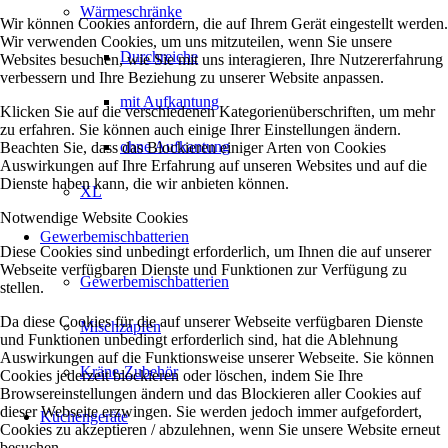
Wärmeschränke
Wir können Cookies anfordern, die auf Ihrem Gerät eingestellt werden.
Wir verwenden Cookies, um uns mitzuteilen, wenn Sie unsere
Durchreiche
Websites besuchen, wie Sie mit uns interagieren, Ihre Nutzererfahrung
verbessern und Ihre Beziehung zu unserer Website anpassen.
mit Aufkantung
Klicken Sie auf die verschiedenen Kategorienüberschriften, um mehr
zu erfahren. Sie können auch einige Ihrer Einstellungen ändern.
ohne Aufkantung
Beachten Sie, dass das Blockieren einiger Arten von Cookies
Auswirkungen auf Ihre Erfahrung auf unseren Websites und auf die
Dienste haben kann, die wir anbieten können.
XL
Notwendige Website Cookies
Gewerbemischbatterien
Diese Cookies sind unbedingt erforderlich, um Ihnen die auf unserer
Webseite verfügbaren Dienste und Funktionen zur Verfügung zu
Gewerbemischbatterien
stellen.
Da diese Cookies für die auf unserer Webseite verfügbaren Dienste
Mischzapfen
und Funktionen unbedingt erforderlich sind, hat die Ablehnung
Auswirkungen auf die Funktionsweise unserer Webseite. Sie können
Kräne-Zubehör
Cookies jederzeit blockieren oder löschen, indem Sie Ihre
Browsereinstellungen ändern und das Blockieren aller Cookies auf
dieser Webseite erzwingen. Sie werden jedoch immer aufgefordert,
Küchengeräte
Cookies zu akzeptieren / abzulehnen, wenn Sie unsere Website erneut
besuchen.