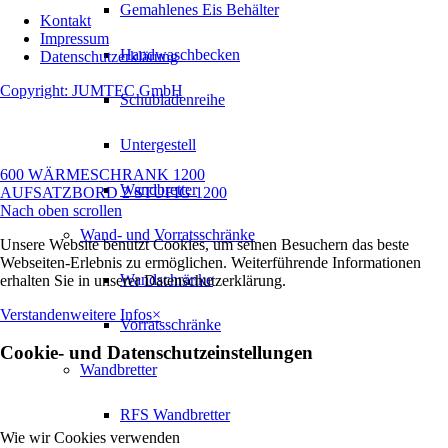
Gemahlenes Eis Behälter
Kontakt
Impressum
Handwaschbecken
Datenschutzerklärung
Copyright: JUMTEC GmbH
Schubladenreihe
Untergestell
600 WÄRMESCHRANK 1200
Wandbretter
AUFSATZBORD 2 STUFIG 1200
Nach oben scrollen
Wand- und Vorratsschränke
Unsere Website benutzt Cookies, um seinen Besuchern das beste
Webseiten-Erlebnis zu ermöglichen. Weiterführende Informationen
Wandschränke
erhalten Sie in unserer Datenschutzerklärung.
Verstanden
weitere Infos
×
Vorratsschränke
Cookie- und Datenschutzeinstellungen
Wandbretter
RFS Wandbretter
Wie wir Cookies verwenden