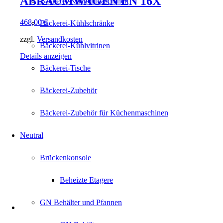
ABRÄUMWAGEN EN 16X
Bäckerei-Küchenmaschinen
468,00
€
Bäckerei-Kühlschränke
zzgl.
Versandkosten
Bäckerei-Kühlvitrinen
Details anzeigen
Bäckerei-Tische
Bäckerei-Zubehör
Bäckerei-Zubehör für Küchenmaschinen
Neutral
Brückenkonsole
Beheizte Etagere
GN Behälter und Pfannen