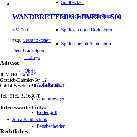
Spülbecken
WANDBRETTER 5 LEVELS 1500
Spültische mit Bodenbrett
624,00
€
Spültisch ohne Bodenbrett
zzgl.
Versandkosten
Spültische mit Schiebetüren
Details anzeigen
Trolleys
Adresse
Übrig
JUMTEC GmbH
Gottlieb-Daimler-Str. 12
Abfallbehälter
65614 Beselich-Obertiefenbach
Tel.: 0152 32163070
Abräumwagen
Interessante Links
Bodengrill
Juma Kühltechnik
Fettabscheider
Rechtliches