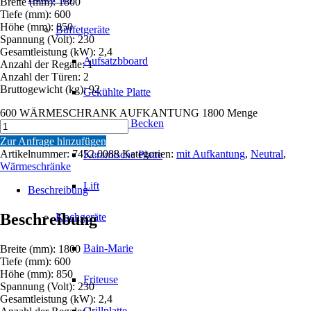
Breite (mm): 1800
Tiefe (mm): 600
Höhe (mm): 850
Büffetgeräte
Spannung (Volt): 230
Gesamtleistung (kW): 2,4
Aufsatzbboard
Anzahl der Regale: 1
Anzahl der Türen: 2
Bruttogewicht (kg): 92
Gekühlte Platte
600 WÄRMESCHRANK AUFKANTUNG 1800 Menge
Gekühltes Becken
Zur Anfrage hinzufügen
Artikelnummer:
7452.0088
Kategorien:
mit Aufkantung
,
Neutral
,
Keramische Platte
Wärmeschränke
Lift
Beschreibung
Beschreibung
Kochgeräte
Bain-Marie
Breite (mm): 1800
Tiefe (mm): 600
Höhe (mm): 850
Friteuse
Spannung (Volt): 230
Gesamtleistung (kW): 2,4
Grillplatte