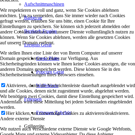
Aufschnittmaschinen
Wir respektieren es voll und ganz, wenn Sie Cookies ablehnen
möchten. Um zu vermeiden, dass Sie immer wieder nach Cookies
Barbecue
gefragt werden, erlauben Sie uns bitte, einen Cookie für Ihre
Einstellungen zu speichern. Sie können sich jederzeit abmelden oder
Brotkorb Etagère
andere Cookies zulassen, um unsere Dienste vollumfänglich nutzen zu
können. Wenn Sie Cookies ablehnen, werden alle gesetzten Cookies
auf unserer Domain entfernt.
Ereignis Gerät
Wir stellen Ihnen eine Liste der von Ihrem Computer auf unserer
Domain gespeicherten Cookies zur Verfügung. Aus
Crepe Platte
Sicherheitsgründen können wie Ihnen keine Cookies anzeigen, die von
anderen Domains gespeichert werden. Diese können Sie in den
Popcorn Gerät
Sicherheitseinstellungen Ihres Browsers einsehen.
Aktivieren, damit die Nachrichtenleiste dauerhaft ausgeblendet wird
Waffeleisen
und alle Cookies, denen nicht zugestimmt wurde, abgelehnt werden.
Wir benötigen zwei Cookies, damit diese Einstellung gespeichert wird.
Friteusen
Andernfalls wird diese Mitteilung bei jedem Seitenladen eingeblendet
werden.
Friteusen Zubehör
Hier klicken, um notwendige Cookies zu aktivieren/deaktivieren.
Andere externe Dienste
Grillgeräte
Wir nutzen auch verschiedene externe Dienste wie Google Webfonts,
Google Maps und externe Videoanbieter. Da diese Anbieter