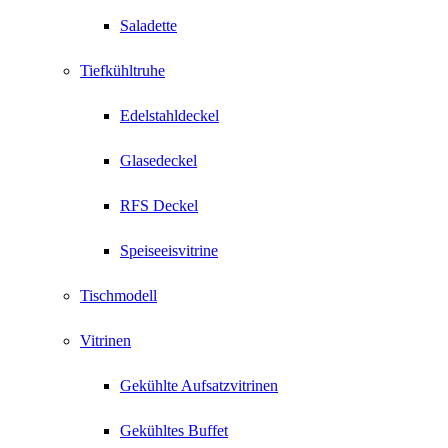
Saladette
Tiefkühltruhe
Edelstahldeckel
Glasedeckel
RFS Deckel
Speiseeisvitrine
Tischmodell
Vitrinen
Gekühlte Aufsatzvitrinen
Gekühltes Buffet