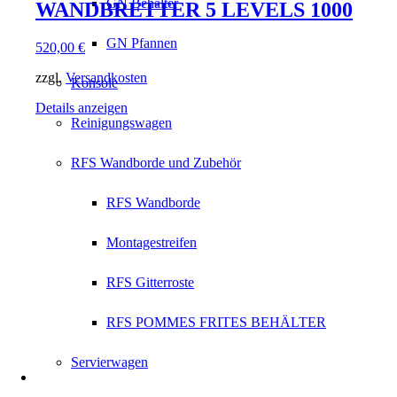
GN Behälter
WANDBRETTER 5 LEVELS 1000
GN Pfannen
520,00
€
zzgl.
Versandkosten
Konsole
Details anzeigen
Reinigungswagen
RFS Wandborde und Zubehör
RFS Wandborde
Montagestreifen
RFS Gitterroste
RFS POMMES FRITES BEHÄLTER
Servierwagen