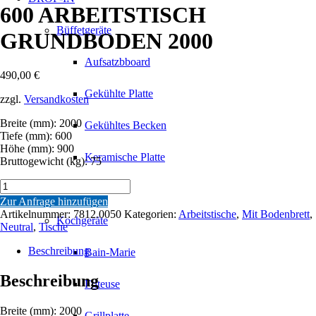
600 ARBEITSTISCH
Büffetgeräte
GRUNDBODEN 2000
Aufsatzbboard
490,00
€
Gekühlte Platte
zzgl.
Versandkosten
Breite (mm): 2000
Gekühltes Becken
Tiefe (mm): 600
Höhe (mm): 900
Keramische Platte
Bruttogewicht (kg): 75
600
Lift
ARBEITSTISCH
Zur Anfrage hinzufügen
GRUNDBODEN
Artikelnummer:
7812.0050
Kategorien:
Arbeitstische
,
Mit Bodenbrett
,
Kochgeräte
2000
Neutral
,
Tische
Menge
Beschreibung
Bain-Marie
Beschreibung
Friteuse
Breite (mm): 2000
Grillplatte