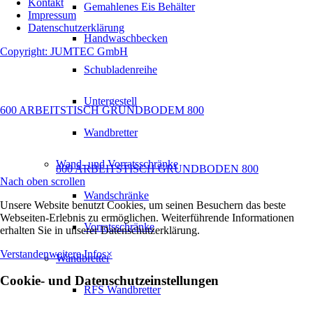
Kontakt
Gemahlenes Eis Behälter
Impressum
Datenschutzerklärung
Handwaschbecken
Copyright: JUMTEC GmbH
Schubladenreihe
Untergestell
600 ARBEITSTISCH GRUNDBODEM 800
Wandbretter
Wand- und Vorratsschränke
800 ARBEITSTISCH GRUNDBODEN 800
Nach oben scrollen
Wandschränke
Unsere Website benutzt Cookies, um seinen Besuchern das beste
Webseiten-Erlebnis zu ermöglichen. Weiterführende Informationen
Vorratsschränke
erhalten Sie in unserer Datenschutzerklärung.
Verstanden
weitere Infos
×
Wandbretter
Cookie- und Datenschutzeinstellungen
RFS Wandbretter