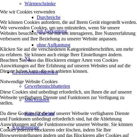
Wärmeschränke
Wie wir Cookies verwenden
Durchreiche
Wir können Cookies anfordern, die auf Ihrem Gerät eingestellt werden.
Wir verwenden Cookies, um uns mitzuteilen, wenn Sie unsere
mit Aufkantung
Websites besuchen, wie Sie mit uns interagieren, Ihre Nutzererfahrung
verbessern und Ihre Beziehung zu unserer Website anpassen.
ohne Aufkantung
Klicken Sie auf die verschiedenen Kategorienüberschriften, um mehr
zu erfahren. Sie können auch einige Ihrer Einstellungen ändern.
XL
Beachten Sie, dass das Blockieren einiger Arten von Cookies
Auswirkungen auf Ihre Erfahrung auf unseren Websites und auf die
Dienste haben kann, die wir anbieten können.
Gewerbemischbatterien
Notwendige Website Cookies
Gewerbemischbatterien
Diese Cookies sind unbedingt erforderlich, um Ihnen die auf unserer
Webseite verfügbaren Dienste und Funktionen zur Verfügung zu
Mischzapfen
stellen.
Da diese Cookies für die auf unserer Webseite verfügbaren Dienste
Kräne-Zubehör
und Funktionen unbedingt erforderlich sind, hat die Ablehnung
Auswirkungen auf die Funktionsweise unserer Webseite. Sie können
Küchengeräte
Cookies jederzeit blockieren oder löschen, indem Sie Ihre
Browsereinstellungen ändern und das Blockieren aller Cookies auf