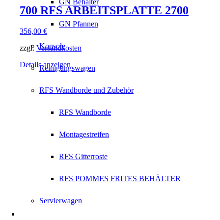
GN Behälter
700 RFS ARBEITSPLATTE 2700
GN Pfannen
356,00
€
Konsole
zzgl.
Versandkosten
Details anzeigen
Reinigungswagen
RFS Wandborde und Zubehör
RFS Wandborde
Montagestreifen
RFS Gitterroste
RFS POMMES FRITES BEHÄLTER
Servierwagen