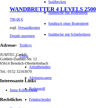
Spülbecken
WANDBRETTER 4 LEVELS 2500
Spültische mit Bodenbrett
790,00
€
Spültisch ohne Bodenbrett
zzgl.
Versandkosten
Spültische mit Schiebetüren
Details anzeigen
Adresse
Trolleys
JUMTEC GmbH
Übrig
Gottlieb-Daimler-Str. 12
65614 Beselich-Obertiefenbach
Abfallbehälter
Tel.: 0152 32163070
Abräumwagen
Interessante Links
Bodengrill
Juma Kühltechnik
Rechtliches
Fettabscheider