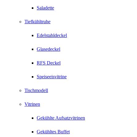
Saladette
Tiefkühltruhe
Edelstahldeckel
Glasedeckel
RFS Deckel
Speiseeisvitrine
Tischmodell
Vitrinen
Gekühlte Aufsatzvitrinen
Gekühltes Buffet