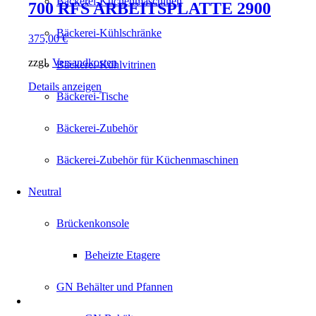
Bäckerei-Küchenmaschinen
700 RFS ARBEITSPLATTE 2900
Bäckerei-Kühlschränke
375,00
€
zzgl.
Versandkosten
Bäckerei-Kühlvitrinen
Details anzeigen
Bäckerei-Tische
Bäckerei-Zubehör
Bäckerei-Zubehör für Küchenmaschinen
Neutral
Brückenkonsole
Beheizte Etagere
GN Behälter und Pfannen