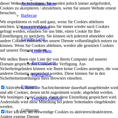
dieser Webseite erzwingen. Sie werden jedoch immer aufgefordert,
Aufschnittmaschinen
Cookies zu akzeptieren / abzulehnen, wenn Sie unsere Website erneut
besuchen.
Barbecue
Wir respektieren es voll und ganz, wenn Sie Cookies ablehnen
möchten. Um zu vermeiden, dass Sie immer wieder nach Cookies
Brotkorb Etagère
gefragt werden, erlauben Sie uns bitte, einen Cookie für Ihre
Einstellungen zu speichern. Sie können sich jederzeit abmelden oder
Ereignis Gerät
andere Cookies zulassen, um unsere Dienste vollumfänglich nutzen zu
können. Wenn Sie Cookies ablehnen, werden alle gesetzten Cookies
auf unserer Domain entfernt.
Crepe Platte
Wir stellen Ihnen eine Liste der von Ihrem Computer auf unserer
Popcorn Gerät
Domain gespeicherten Cookies zur Verfügung. Aus
Sicherheitsgründen können wie Ihnen keine Cookies anzeigen, die von
anderen Domains gespeichert werden. Diese können Sie in den
Waffeleisen
Sicherheitseinstellungen Ihres Browsers einsehen.
Friteusen
Aktivieren, damit die Nachrichtenleiste dauerhaft ausgeblendet wird
und alle Cookies, denen nicht zugestimmt wurde, abgelehnt werden.
Wir benötigen zwei Cookies, damit diese Einstellung gespeichert wird.
Friteusen Zubehör
Andernfalls wird diese Mitteilung bei jedem Seitenladen eingeblendet
werden.
Grillgeräte
Hier klicken, um notwendige Cookies zu aktivieren/deaktivieren.
Andere externe Dienste