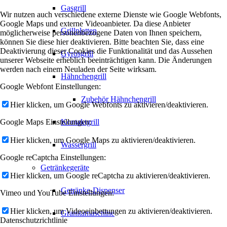
Gasgrill
Wir nutzen auch verschiedene externe Dienste wie Google Webfonts,
Google Maps und externe Videoanbieter. Da diese Anbieter
Grillplatten
möglicherweise personenbezogene Daten von Ihnen speichern,
können Sie diese hier deaktivieren. Bitte beachten Sie, dass eine
Deaktivierung dieser Cookies die Funktionalität und das Aussehen
Gyrosgrill
unserer Webseite erheblich beeinträchtigen kann. Die Änderungen
werden nach einem Neuladen der Seite wirksam.
Hähnchengrill
Google Webfont Einstellungen:
Zubehör Hähnchengrill
Hier klicken, um Google Webfonts zu aktivieren/deaktivieren.
Google Maps Einstellungen:
Kontaktgrill
Hier klicken, um Google Maps zu aktivieren/deaktivieren.
Wassergrill
Google reCaptcha Einstellungen:
Getränkegeräte
Hier klicken, um Google reCaptcha zu aktivieren/deaktivieren.
Getränke-Dispenser
Vimeo und YouTube Einstellungen:
Hier klicken, um Videoeinbettungen zu aktivieren/deaktivieren.
Granitamaschine
Datenschutzrichtlinie