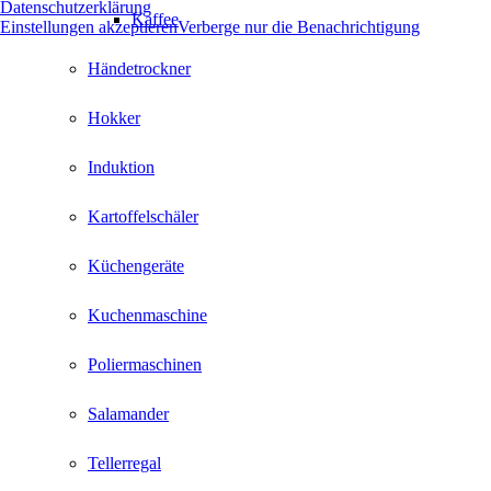
Datenschutzerklärung
Kaffee
Einstellungen akzeptieren
Verberge nur die Benachrichtigung
Händetrockner
Hokker
Induktion
Kartoffelschäler
Küchengeräte
Kuchenmaschine
Poliermaschinen
Salamander
Tellerregal