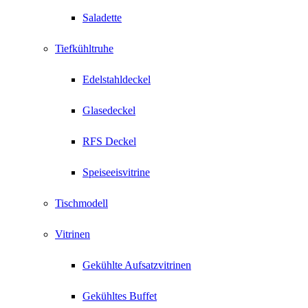
Saladette
Tiefkühltruhe
Edelstahldeckel
Glasedeckel
RFS Deckel
Speiseeisvitrine
Tischmodell
Vitrinen
Gekühlte Aufsatzvitrinen
Gekühltes Buffet