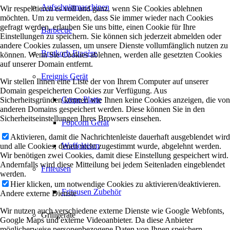
Aufschnittmaschinen
Wir respektieren es voll und ganz, wenn Sie Cookies ablehnen
möchten. Um zu vermeiden, dass Sie immer wieder nach Cookies
gefragt werden, erlauben Sie uns bitte, einen Cookie für Ihre
Barbecue
Einstellungen zu speichern. Sie können sich jederzeit abmelden oder
andere Cookies zulassen, um unsere Dienste vollumfänglich nutzen zu
Brotkorb Etagère
können. Wenn Sie Cookies ablehnen, werden alle gesetzten Cookies
auf unserer Domain entfernt.
Ereignis Gerät
Wir stellen Ihnen eine Liste der von Ihrem Computer auf unserer
Domain gespeicherten Cookies zur Verfügung. Aus
Crepe Platte
Sicherheitsgründen können wie Ihnen keine Cookies anzeigen, die von
anderen Domains gespeichert werden. Diese können Sie in den
Sicherheitseinstellungen Ihres Browsers einsehen.
Popcorn Gerät
Aktivieren, damit die Nachrichtenleiste dauerhaft ausgeblendet wird
Waffeleisen
und alle Cookies, denen nicht zugestimmt wurde, abgelehnt werden.
Wir benötigen zwei Cookies, damit diese Einstellung gespeichert wird.
Andernfalls wird diese Mitteilung bei jedem Seitenladen eingeblendet
Friteusen
werden.
Hier klicken, um notwendige Cookies zu aktivieren/deaktivieren.
Friteusen Zubehör
Andere externe Dienste
Wir nutzen auch verschiedene externe Dienste wie Google Webfonts,
Grillgeräte
Google Maps und externe Videoanbieter. Da diese Anbieter
möglicherweise personenbezogene Daten von Ihnen speichern,