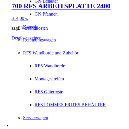
GN Behälter
700 RFS ARBEITSPLATTE 2400
GN Pfannen
314,00
€
Konsole
zzgl.
Versandkosten
Details anzeigen
Reinigungswagen
RFS Wandborde und Zubehör
RFS Wandborde
Montagestreifen
RFS Gitterroste
RFS POMMES FRITES BEHÄLTER
Servierwagen