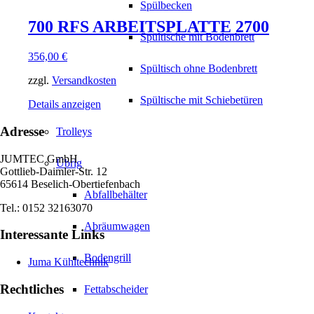
Spülbecken
700 RFS ARBEITSPLATTE 2700
Spültische mit Bodenbrett
356,00
€
Spültisch ohne Bodenbrett
zzgl.
Versandkosten
Spültische mit Schiebetüren
Details anzeigen
Adresse
Trolleys
JUMTEC GmbH
Übrig
Gottlieb-Daimler-Str. 12
65614 Beselich-Obertiefenbach
Abfallbehälter
Tel.: 0152 32163070
Abräumwagen
Interessante Links
Bodengrill
Juma Kühltechnik
Rechtliches
Fettabscheider