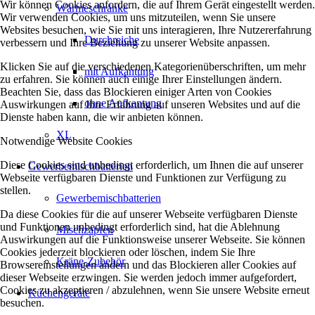
Wir können Cookies anfordern, die auf Ihrem Gerät eingestellt werden.
Wärmeschränke
Wir verwenden Cookies, um uns mitzuteilen, wenn Sie unsere
Websites besuchen, wie Sie mit uns interagieren, Ihre Nutzererfahrung
Durchreiche
verbessern und Ihre Beziehung zu unserer Website anpassen.
Klicken Sie auf die verschiedenen Kategorienüberschriften, um mehr
mit Aufkantung
zu erfahren. Sie können auch einige Ihrer Einstellungen ändern.
Beachten Sie, dass das Blockieren einiger Arten von Cookies
ohne Aufkantung
Auswirkungen auf Ihre Erfahrung auf unseren Websites und auf die
Dienste haben kann, die wir anbieten können.
XL
Notwendige Website Cookies
Diese Cookies sind unbedingt erforderlich, um Ihnen die auf unserer
Gewerbemischbatterien
Webseite verfügbaren Dienste und Funktionen zur Verfügung zu
stellen.
Gewerbemischbatterien
Da diese Cookies für die auf unserer Webseite verfügbaren Dienste
und Funktionen unbedingt erforderlich sind, hat die Ablehnung
Mischzapfen
Auswirkungen auf die Funktionsweise unserer Webseite. Sie können
Cookies jederzeit blockieren oder löschen, indem Sie Ihre
Kräne-Zubehör
Browsereinstellungen ändern und das Blockieren aller Cookies auf
dieser Webseite erzwingen. Sie werden jedoch immer aufgefordert,
Cookies zu akzeptieren / abzulehnen, wenn Sie unsere Website erneut
Küchengeräte
besuchen.