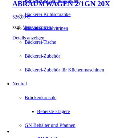
Bäckerei-Küchenmaschinen
ABRÄUMWAGEN 2/1GN 20X
Bäckerei-Kühlschränke
526,00
€
zzgl.
Versandkosten
Bäckerei-Kühlvitrinen
Details anzeigen
Bäckerei-Tische
Bäckerei-Zubehör
Bäckerei-Zubehör für Küchenmaschinen
Neutral
Brückenkonsole
Beheizte Etagere
GN Behälter und Pfannen