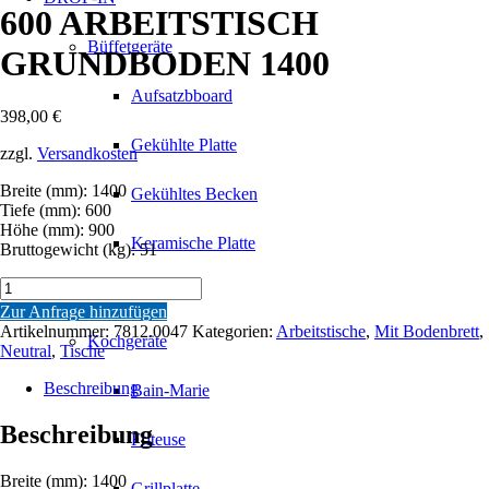
600 ARBEITSTISCH
Büffetgeräte
GRUNDBODEN 1400
Aufsatzbboard
398,00
€
Gekühlte Platte
zzgl.
Versandkosten
Breite (mm): 1400
Gekühltes Becken
Tiefe (mm): 600
Höhe (mm): 900
Keramische Platte
Bruttogewicht (kg): 51
600
Lift
ARBEITSTISCH
Zur Anfrage hinzufügen
GRUNDBODEN
Artikelnummer:
7812.0047
Kategorien:
Arbeitstische
,
Mit Bodenbrett
,
Kochgeräte
1400
Neutral
,
Tische
Menge
Beschreibung
Bain-Marie
Beschreibung
Friteuse
Breite (mm): 1400
Grillplatte