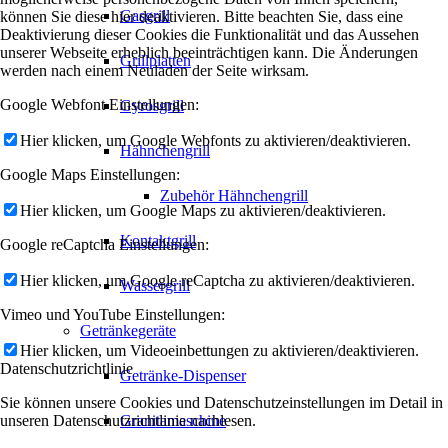
Gasgrill
können Sie diese hier deaktivieren. Bitte beachten Sie, dass eine
Deaktivierung dieser Cookies die Funktionalität und das Aussehen
unserer Webseite erheblich beeinträchtigen kann. Die Änderungen
Grillplatten
werden nach einem Neuladen der Seite wirksam.
Google Webfont Einstellungen:
Gyrosgrill
Hier klicken, um Google Webfonts zu aktivieren/deaktivieren.
Hähnchengrill
Google Maps Einstellungen:
Zubehör Hähnchengrill
Hier klicken, um Google Maps zu aktivieren/deaktivieren.
Kontaktgrill
Google reCaptcha Einstellungen:
Hier klicken, um Google reCaptcha zu aktivieren/deaktivieren.
Wassergrill
Vimeo und YouTube Einstellungen:
Getränkegeräte
Hier klicken, um Videoeinbettungen zu aktivieren/deaktivieren.
Datenschutzrichtlinie
Getränke-Dispenser
Sie können unsere Cookies und Datenschutzeinstellungen im Detail in
unseren Datenschutzrichtlinie nachlesen.
Granitamaschine