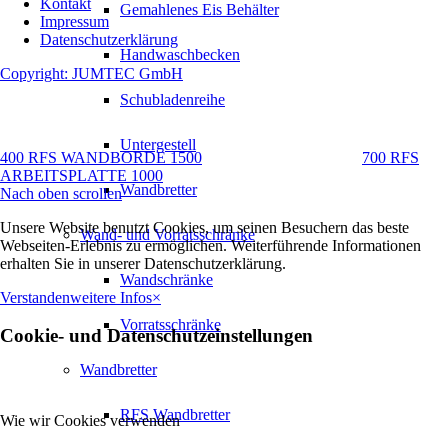
Kontakt
Gemahlenes Eis Behälter
Impressum
Datenschutzerklärung
Handwaschbecken
Copyright: JUMTEC GmbH
Schubladenreihe
Untergestell
400 RFS WANDBORDE 1500
700 RFS
ARBEITSPLATTE 1000
Wandbretter
Nach oben scrollen
Unsere Website benutzt Cookies, um seinen Besuchern das beste
Wand- und Vorratsschränke
Webseiten-Erlebnis zu ermöglichen. Weiterführende Informationen
erhalten Sie in unserer Datenschutzerklärung.
Wandschränke
Verstanden
weitere Infos
×
Vorratsschränke
Cookie- und Datenschutzeinstellungen
Wandbretter
RFS Wandbretter
Wie wir Cookies verwenden