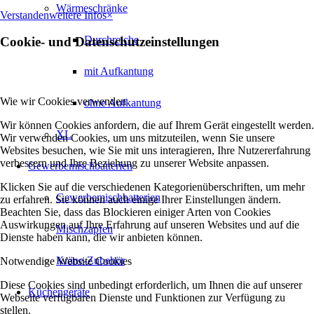
Wärmeschränke
Verstanden
weitere Infos
×
Durchreiche
Cookie- und Datenschutzeinstellungen
mit Aufkantung
Wie wir Cookies verwenden
ohne Aufkantung
Wir können Cookies anfordern, die auf Ihrem Gerät eingestellt werden.
XL
Wir verwenden Cookies, um uns mitzuteilen, wenn Sie unsere
Websites besuchen, wie Sie mit uns interagieren, Ihre Nutzererfahrung
verbessern und Ihre Beziehung zu unserer Website anpassen.
Gewerbemischbatterien
Klicken Sie auf die verschiedenen Kategorienüberschriften, um mehr
Gewerbemischbatterien
zu erfahren. Sie können auch einige Ihrer Einstellungen ändern.
Beachten Sie, dass das Blockieren einiger Arten von Cookies
Auswirkungen auf Ihre Erfahrung auf unseren Websites und auf die
Mischzapfen
Dienste haben kann, die wir anbieten können.
Kräne-Zubehör
Notwendige Website Cookies
Diese Cookies sind unbedingt erforderlich, um Ihnen die auf unserer
Küchengeräte
Webseite verfügbaren Dienste und Funktionen zur Verfügung zu
stellen.