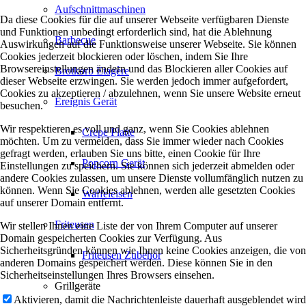
Aufschnittmaschinen
Da diese Cookies für die auf unserer Webseite verfügbaren Dienste
und Funktionen unbedingt erforderlich sind, hat die Ablehnung
Barbecue
Auswirkungen auf die Funktionsweise unserer Webseite. Sie können
Cookies jederzeit blockieren oder löschen, indem Sie Ihre
Browsereinstellungen ändern und das Blockieren aller Cookies auf
Brotkorb Etagère
dieser Webseite erzwingen. Sie werden jedoch immer aufgefordert,
Cookies zu akzeptieren / abzulehnen, wenn Sie unsere Website erneut
Ereignis Gerät
besuchen.
Wir respektieren es voll und ganz, wenn Sie Cookies ablehnen
Crepe Platte
möchten. Um zu vermeiden, dass Sie immer wieder nach Cookies
gefragt werden, erlauben Sie uns bitte, einen Cookie für Ihre
Popcorn Gerät
Einstellungen zu speichern. Sie können sich jederzeit abmelden oder
andere Cookies zulassen, um unsere Dienste vollumfänglich nutzen zu
können. Wenn Sie Cookies ablehnen, werden alle gesetzten Cookies
Waffeleisen
auf unserer Domain entfernt.
Friteusen
Wir stellen Ihnen eine Liste der von Ihrem Computer auf unserer
Domain gespeicherten Cookies zur Verfügung. Aus
Sicherheitsgründen können wie Ihnen keine Cookies anzeigen, die von
Friteusen Zubehör
anderen Domains gespeichert werden. Diese können Sie in den
Sicherheitseinstellungen Ihres Browsers einsehen.
Grillgeräte
Aktivieren, damit die Nachrichtenleiste dauerhaft ausgeblendet wird