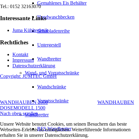
Gemahlenes Eis Behälter
Tel.: 0152 32163070
Handwaschbecken
Interessante Links
Juma Kühltechnik
Schubladenreihe
Rechtliches
Untergestell
Kontakt
Wandbretter
Impressum
Datenschutzerklärung
Wand- und Vorratsschränke
Copyright: JUMTEC GmbH
Wandschränke
Vorratsschränke
WANDHAUBEN 2000
WANDHAUBEN
DOSEMODELL 1500
Nach oben scrollen
Wandbretter
Unsere Website benutzt Cookies, um seinen Besuchern das beste
RFS Wandbretter
Webseiten-Erlebnis zu ermöglichen. Weiterführende Informationen
erhalten Sie in unserer Datenschutzerklärung.