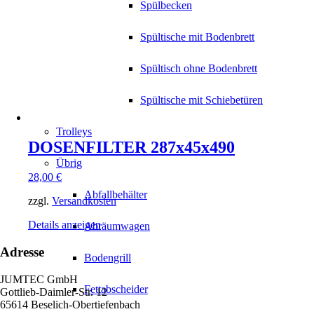
Spülbecken
Spültische mit Bodenbrett
Spültisch ohne Bodenbrett
Spültische mit Schiebetüren
Trolleys
DOSENFILTER 287x45x490
Übrig
28,00
€
Abfallbehälter
zzgl.
Versandkosten
Details anzeigen
Abräumwagen
Adresse
Bodengrill
JUMTEC GmbH
Fettabscheider
Gottlieb-Daimler-Str. 12
65614 Beselich-Obertiefenbach