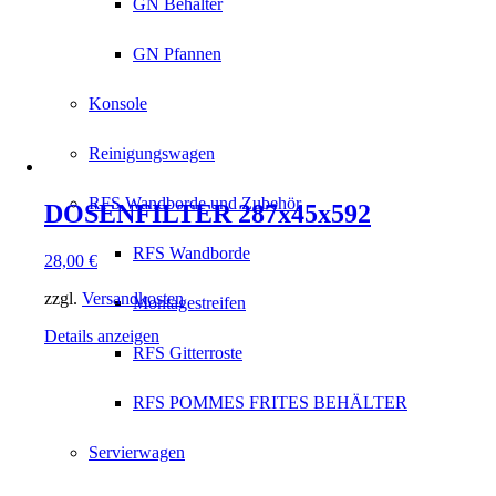
GN Behälter
GN Pfannen
Konsole
Reinigungswagen
RFS Wandborde und Zubehör
DOSENFILTER 287x45x592
RFS Wandborde
28,00
€
zzgl.
Versandkosten
Montagestreifen
Details anzeigen
RFS Gitterroste
RFS POMMES FRITES BEHÄLTER
Servierwagen