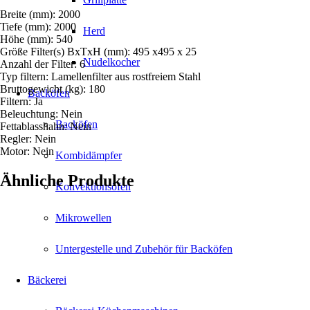
Breite (mm): 2000
Tiefe (mm): 2000
Herd
Höhe (mm): 540
Größe Filter(s) BxTxH (mm): 495 x495 x 25
Nudelkocher
Anzahl der Filter: 6
Typ filtern: Lamellenfilter aus rostfreiem Stahl
Bruttogewicht (kg): 180
Backöfen
Filtern: Ja
Beleuchtung: Nein
Backöfen
Fettablasshahn: Nein
Regler: Nein
Motor: Nein
Kombidämpfer
Ähnliche Produkte
Konvektionsöfen
Mikrowellen
Untergestelle und Zubehör für Backöfen
Bäckerei