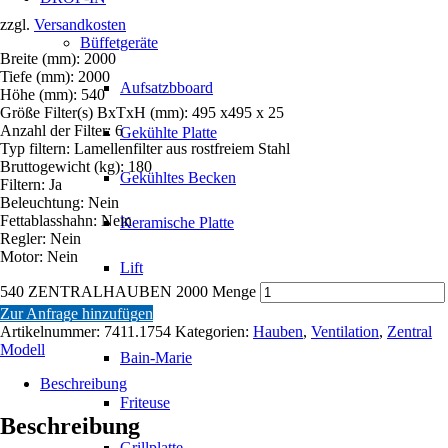
zzgl.
Versandkosten
Büffetgeräte
Breite (mm): 2000
Tiefe (mm): 2000
Aufsatzbboard
Höhe (mm): 540
Größe Filter(s) BxTxH (mm): 495 x495 x 25
Anzahl der Filter: 6
Gekühlte Platte
Typ filtern: Lamellenfilter aus rostfreiem Stahl
Bruttogewicht (kg): 180
Gekühltes Becken
Filtern: Ja
Beleuchtung: Nein
Fettablasshahn: Nein
Keramische Platte
Regler: Nein
Motor: Nein
Lift
540 ZENTRALHAUBEN 2000 Menge
Kochgeräte
Zur Anfrage hinzufügen
Artikelnummer:
7411.1754
Kategorien:
Hauben
,
Ventilation
,
Zentral
Modell
Bain-Marie
Beschreibung
Friteuse
Beschreibung
Grillplatte