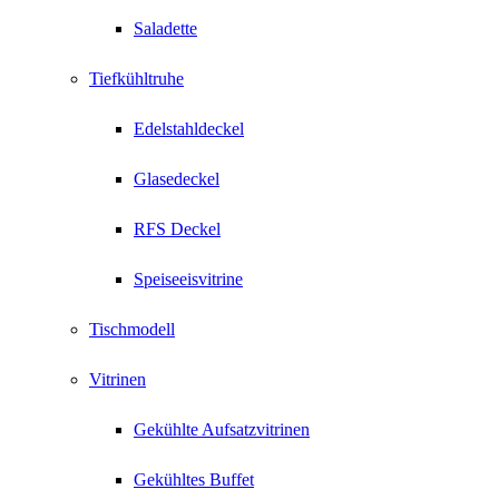
Saladette
Tiefkühltruhe
Edelstahldeckel
Glasedeckel
RFS Deckel
Speiseeisvitrine
Tischmodell
Vitrinen
Gekühlte Aufsatzvitrinen
Gekühltes Buffet