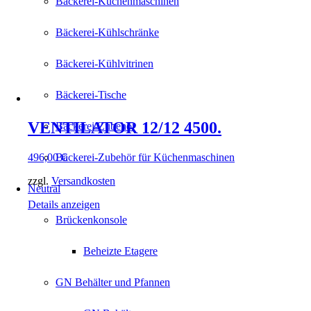
Bäckerei-Küchenmaschinen
Bäckerei-Kühlschränke
Bäckerei-Kühlvitrinen
Bäckerei-Tische
VENTILATOR 12/12 4500.
Bäckerei-Zubehör
496,00
€
Bäckerei-Zubehör für Küchenmaschinen
zzgl.
Versandkosten
Neutral
Details anzeigen
Brückenkonsole
Beheizte Etagere
GN Behälter und Pfannen