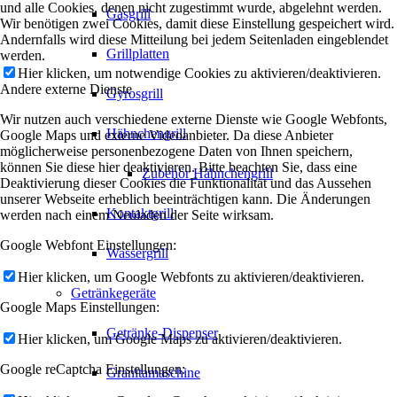
und alle Cookies, denen nicht zugestimmt wurde, abgelehnt werden.
Gasgrill
Wir benötigen zwei Cookies, damit diese Einstellung gespeichert wird.
Andernfalls wird diese Mitteilung bei jedem Seitenladen eingeblendet
Grillplatten
werden.
Hier klicken, um notwendige Cookies zu aktivieren/deaktivieren.
Andere externe Dienste
Gyrosgrill
Wir nutzen auch verschiedene externe Dienste wie Google Webfonts,
Hähnchengrill
Google Maps und externe Videoanbieter. Da diese Anbieter
möglicherweise personenbezogene Daten von Ihnen speichern,
können Sie diese hier deaktivieren. Bitte beachten Sie, dass eine
Zubehör Hähnchengrill
Deaktivierung dieser Cookies die Funktionalität und das Aussehen
unserer Webseite erheblich beeinträchtigen kann. Die Änderungen
Kontaktgrill
werden nach einem Neuladen der Seite wirksam.
Google Webfont Einstellungen:
Wassergrill
Hier klicken, um Google Webfonts zu aktivieren/deaktivieren.
Getränkegeräte
Google Maps Einstellungen:
Getränke-Dispenser
Hier klicken, um Google Maps zu aktivieren/deaktivieren.
Google reCaptcha Einstellungen:
Granitamaschine