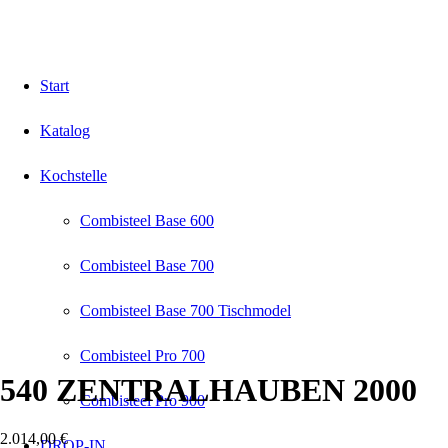
Start
Katalog
Kochstelle
Combisteel Base 600
Combisteel Base 700
Combisteel Base 700 Tischmodel
Combisteel Pro 700
540 ZENTRALHAUBEN 2000
Combisteel Pro 900
2.014,00
€
DROP-IN